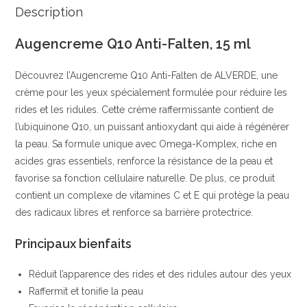
|
Description
Formulée
Augencreme Q10 Anti-Falten, 15 ml
sans
alcool,
Découvrez l’Augencreme Q10 Anti-Falten de ALVERDE, une
nanoparticules,
crème pour les yeux spécialement formulée pour réduire les
parabènes,
rides et les ridules. Cette crème raffermissante contient de
paraffines/minérales
l’ubiquinone Q10, un puissant antioxydant qui aide à régénérer
et
la peau. Sa formule unique avec Omega-Komplex, riche en
parfums
acides gras essentiels, renforce la résistance de la peau et
|
favorise sa fonction cellulaire naturelle. De plus, ce produit
Balea
contient un complexe de vitamines C et E qui protège la peau
des radicaux libres et renforce sa barrière protectrice.
Principaux bienfaits
Réduit l’apparence des rides et des ridules autour des yeux
Raffermit et tonifie la peau