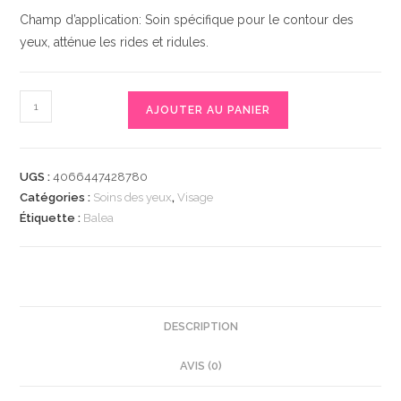
Champ d’application: Soin spécifique pour le contour des
yeux, atténue les rides et ridules.
quantité
AJOUTER AU PANIER
de
Augencreme
Q10
UGS :
4066447428780
Anti-
Catégories :
Soins des yeux
,
Visage
Falten,
Étiquette :
Balea
15
ml
|
Réduit
les
DESCRIPTION
rides
AVIS (0)
et
ridules