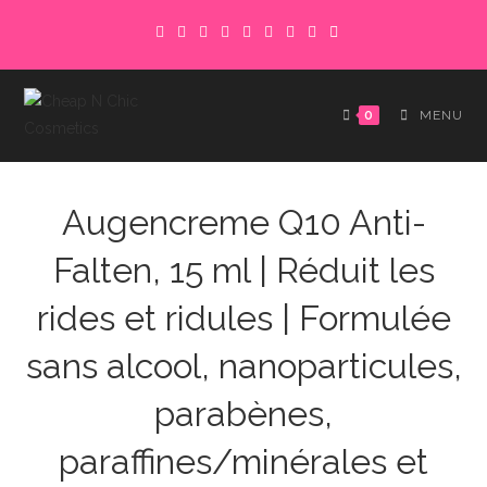
Skip
to
content
0
MENU
Augencreme Q10 Anti-
Falten, 15 ml | Réduit les
rides et ridules | Formulée
sans alcool, nanoparticules,
parabènes,
paraffines/minérales et