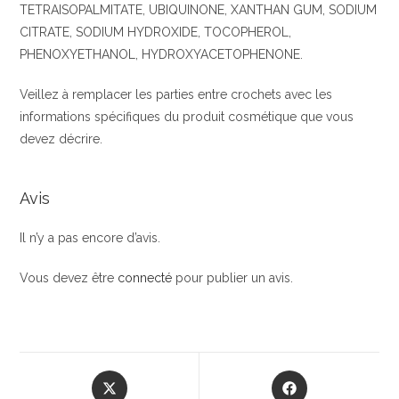
TETRAISOPALMITATE, UBIQUINONE, XANTHAN GUM, SODIUM
CITRATE, SODIUM HYDROXIDE, TOCOPHEROL,
PHENOXYETHANOL, HYDROXYACETOPHENONE.
Veillez à remplacer les parties entre crochets avec les
informations spécifiques du produit cosmétique que vous
devez décrire.
Avis
Il n’y a pas encore d’avis.
Vous devez être
connecté
pour publier un avis.
Opens
Opens
in
in