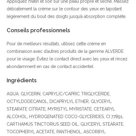
Appliquez matin et soir sur une peau propre et sèche. Massez
délicatement la crème sur le contour des yeux en tapotant
légèrement du bout des doigts jusqu’à absorption complète.
Conseils professionnels
Pour de meilleurs résultats, utilisez cette crème en
combinaison avec d’autres produits de la gamme ALVERDE
pour le visage. Évitez le contact direct avec les yeux et rincez
abondamment en cas de contact accidentel.
Ingrédients
AQUA, GLYCERIN, CAPRYLIC/CAPRIC TRIGLYCERIDE,
OCTYLDODECANOL, DICAPRYLYL ETHER, GLYCERYL
STEARATE CITRATE, MYRISTYL MYRISTATE, CETEARYL
ALCOHOL, HYDROGENATED COCO-GLYCERIDES, CI 77891,
CARTHAMUS TINCTORIUS SEED OIL, GLYCERYL STEARATE,
TOCOPHERYL ACETATE, PANTHENOL, ASCORBYL