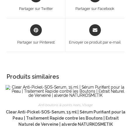
a
a
Partager sur Twitter
Partager sur Facebook
new
new
window
window
Opens
Opens
in
in
a
a
Partager sur Pinterest
Envoyer ce produit par e-mail
new
new
window
window
Produits similaires
Anti boutons & points noirs
,
Visage
Clear Anti-Pickel-SOS-Serum, 15 ml | Sérum Purifiant pour la
Peau | Traitement Rapide contre les Boutons | Extrait
Naturel de Verveine | alverde NATURKOSMETIK