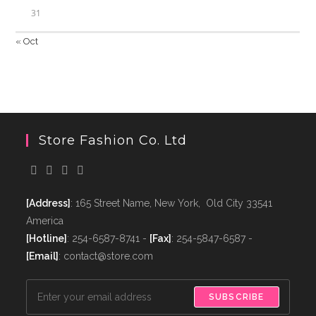
31
« Oct
Store Fashion Co. Ltd
[Address]
: 165 Street Name, New York, Old City 33541
America
[Hotline]
: 254-6587-8741 -
[Fax]
: 254-5847-6587 -
[Email]
: contact@store.com
SUBSCRIBE