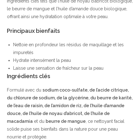
ingrédients clés tels que l’huile de noyau d’abricot biologique,
NATURKOSMETIK
le beurre de mangue et l’huile d’amande douce biologique,
offrant ainsi une hydratation optimale à votre peau.
Principaux bienfaits
Nettoie en profondeur les résidus de maquillage et les
impuretés
Hydrate intensément la peau
Laisse une sensation de fraîcheur sur la peau
Ingrédients clés
Formulé avec du
sodium coco-sulfate, de l’acide citrique,
du chlorure de sodium, de la glycérine, du beurre de karité,
de l’eau de raisin, de l’amidon de riz, de l’huile d’amande
douce, de l’huile de noyau d’abricot, de l’huile de
macadamia
et du
beurre de mangue
, ce nettoyant facial
solide puise ses bienfaits dans la nature pour une peau
nourrie et protégée.