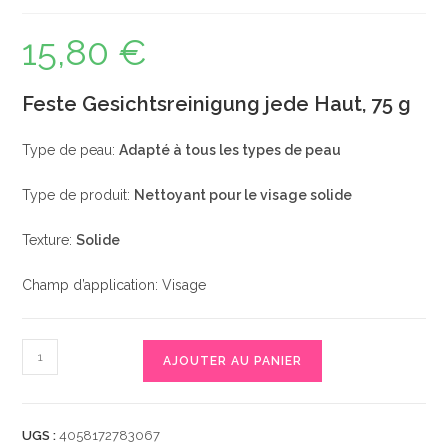
15,80
€
Feste Gesichtsreinigung jede Haut, 75 g
Type de peau:
Adapté à tous les types de peau
Type de produit:
Nettoyant pour le visage solide
Texture:
Solide
Champ d’application: Visage
quantité
AJOUTER AU PANIER
de
Feste
Gesichtsreinigung
UGS :
4058172783067