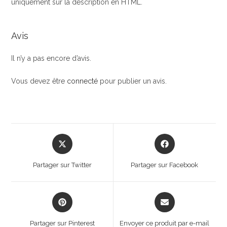
uniquement sur la description en HTML.
Avis
Il n’y a pas encore d’avis.
Vous devez être
connecté
pour publier un avis.
Opens
Opens
in
in
a
a
Partager sur Twitter
Partager sur Facebook
new
new
window
window
Opens
Opens
in
in
a
a
Partager sur Pinterest
Envoyer ce produit par e-mail