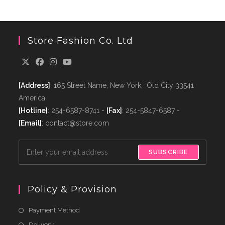
Store Fashion Co. Ltd
[Address]
: 165 Street Name, New York, Old City 33541
America
[Hotline]
: 254-6587-8741 -
[Fax]
: 254-5847-6587 -
[Email]
: contact@store.com
SUBSCRIBE
Policy & Provision
Payment Method
Delivery