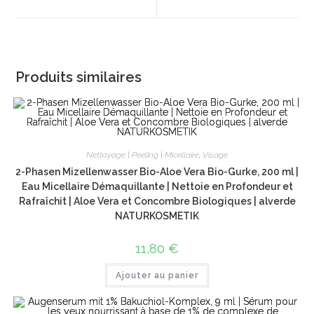
new
new
window
window
Produits similaires
Nettoyage | Peeling | Micellaire
,
Visage
2-Phasen Mizellenwasser Bio-Aloe Vera Bio-Gurke, 200 ml |
Eau Micellaire Démaquillante | Nettoie en Profondeur et
Rafraîchit | Aloe Vera et Concombre Biologiques | alverde
NATURKOSMETIK
11,80
€
Ajouter au panier