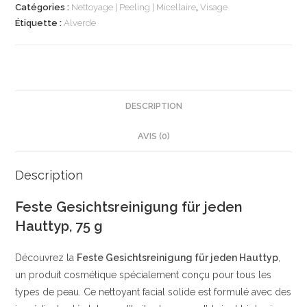
jede
Catégories :
Nettoyage | Peeling | Micellaire
,
Visage
Haut,
Étiquette :
Alverde
75
g
|
Savon
|
DESCRIPTION
Purifie
AVIS (0)
la
peau
en
Description
profondeur
Feste Gesichtsreinigung für jeden
|
Hauttyp, 75 g
Ingrédients
naturels
Découvrez la
Feste Gesichtsreinigung für jeden Hauttyp
,
clés
un produit cosmétique spécialement conçu pour tous les
|
types de peau. Ce nettoyant facial solide est formulé avec des
alverde