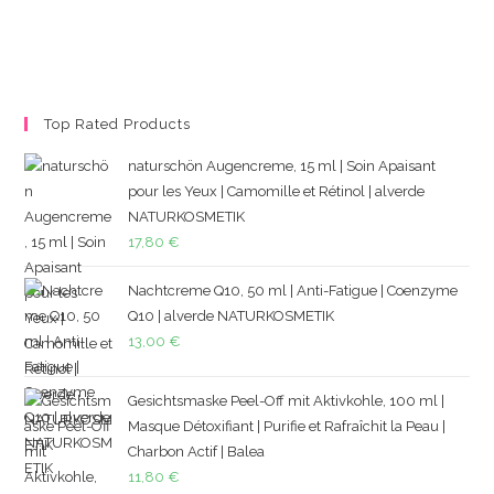
Top Rated Products
naturschön Augencreme, 15 ml | Soin Apaisant
pour les Yeux | Camomille et Rétinol | alverde
NATURKOSMETIK
17,80
€
Nachtcreme Q10, 50 ml | Anti-Fatigue | Coenzyme
Q10 | alverde NATURKOSMETIK
13,00
€
Gesichtsmaske Peel-Off mit Aktivkohle, 100 ml |
Masque Détoxifiant | Purifie et Rafraîchit la Peau |
Charbon Actif | Balea
11,80
€