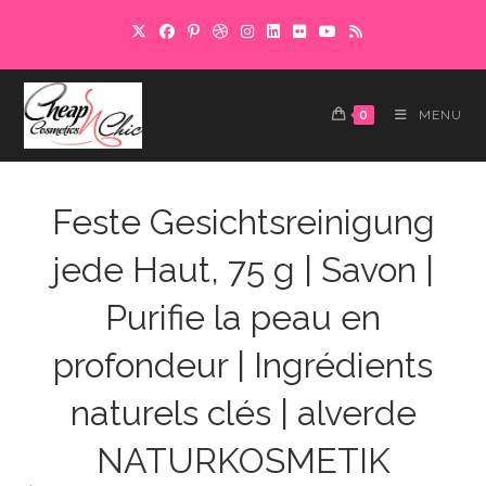
Skip
to
content
0
MENU
Feste Gesichtsreinigung
jede Haut, 75 g | Savon |
Purifie la peau en
profondeur | Ingrédients
naturels clés | alverde
NATURKOSMETIK