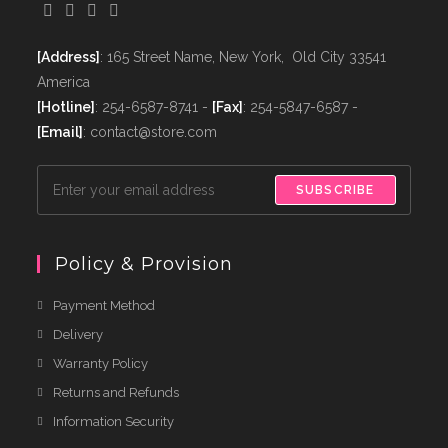
[Address]
: 165 Street Name, New York, Old City 33541
America
[Hotline]
: 254-6587-8741 -
[Fax]
: 254-5847-6587 -
[Email]
: contact@store.com
SUBSCRIBE
Policy & Provision
Payment Method
Delivery
Warranty Policy
Returns and Refunds
Information Security