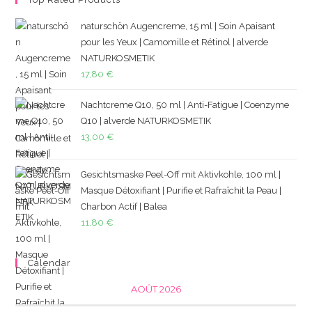
naturschön Augencreme, 15 ml | Soin Apaisant
pour les Yeux | Camomille et Rétinol | alverde
NATURKOSMETIK
17,80
€
Nachtcreme Q10, 50 ml | Anti-Fatigue | Coenzyme
Q10 | alverde NATURKOSMETIK
13,00
€
Gesichtsmaske Peel-Off mit Aktivkohle, 100 ml |
Masque Détoxifiant | Purifie et Rafraîchit la Peau |
Charbon Actif | Balea
11,80
€
Calendar
AOÛT 2026