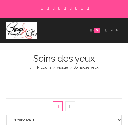
Skip
to
content
0
MENU
Soins des yeux
>
Produits
>
Visage
>
Soins des yeux