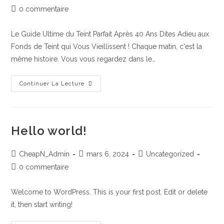
de
publiée :
category:
Commentaires
0 commentaire
la
de
publication :
la
Le Guide Ultime du Teint Parfait Après 40 Ans Dites Adieu aux
publication :
Fonds de Teint qui Vous Vieillissent ! Chaque matin, c'est la
même histoire. Vous vous regardez dans le…
Le
Continuer La Lecture
Guide
Ultime
Du
Teint
Parfait
Après
Hello world!
40
Ans
Auteur/autrice
Publication
Post
CheapN_Admin
mars 6, 2024
Uncategorized
de
publiée :
category:
Commentaires
0 commentaire
la
de
publication :
la
Welcome to WordPress. This is your first post. Edit or delete
publication :
it, then start writing!