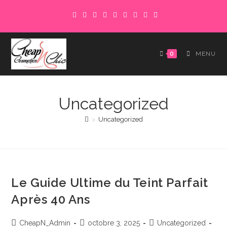
Skip
to
content
0
MENU
Uncategorized
>
Uncategorized
Le Guide Ultime du Teint Parfait
Après 40 Ans
Auteur/autrice
Publication
Post
CheapN_Admin
octobre 3, 2025
Uncategorized