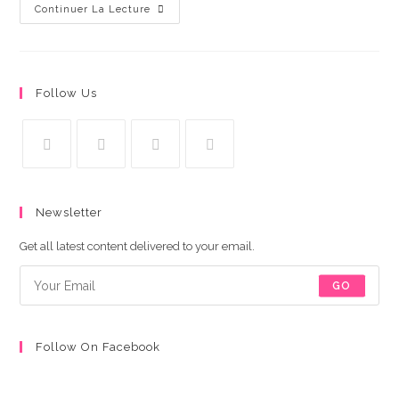
Hello
Continuer La Lecture
World!
Follow Us
S’ouvre
S’ouvre
S’ouvre
S’ouvre
dans
dans
dans
dans
Newsletter
un
un
un
un
nouvel
nouvel
nouvel
nouvel
Get all latest content delivered to your email.
onglet
onglet
onglet
onglet
GO
Follow On Facebook