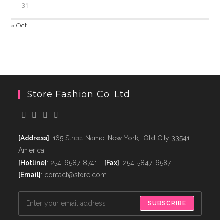
31
« Oct
Store Fashion Co. Ltd
[Address]
: 165 Street Name, New York, Old City 33541
America
[Hotline]
: 254-6587-8741 -
[Fax]
: 254-5847-6587 -
[Email]
: contact@store.com
SUBSCRIBE