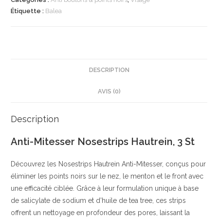
Hautrein,
Étiquette :
Balea
3
St
|
Bandes
purifiantes
DESCRIPTION
contre
AVIS (0)
les
points
noirs
Description
|
Anti-Mitesser Nosestrips Hautrein, 3 St
À
base
Découvrez les Nosestrips Hautrein Anti-Mitesser, conçus pour
dingrédients
éliminer les points noirs sur le nez, le menton et le front avec
naturels
une efficacité ciblée. Grâce à leur formulation unique à base
|
de salicylate de sodium et d’huile de tea tree, ces strips
Balea
offrent un nettoyage en profondeur des pores, laissant la