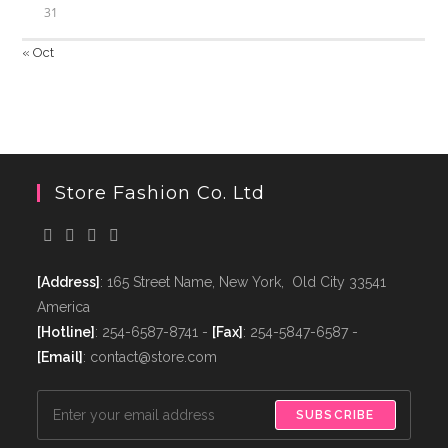
31
« Oct
Store Fashion Co. Ltd
[Address]
: 165 Street Name, New York, Old City 33541
America
[Hotline]
: 254-6587-8741 -
[Fax]
: 254-5847-6587 -
[Email]
: contact@store.com
SUBSCRIBE