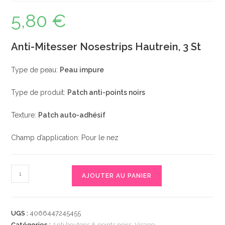
5,80
€
Anti-Mitesser Nosestrips Hautrein, 3 St
Type de peau:
Peau impure
Type de produit:
Patch anti-points noirs
Texture:
Patch auto-adhésif
Champ d’application: Pour le nez
quantité
AJOUTER AU PANIER
de
Anti-
Mitesser
UGS :
4066447245455
Nosestrips
Catégories :
Anti boutons & points noirs
,
Visage