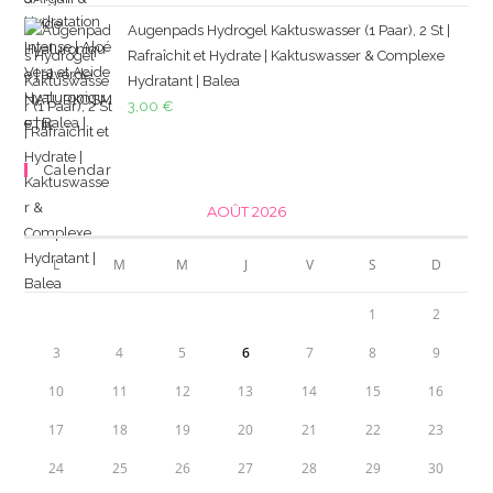
Augenpads Hydrogel Kaktuswasser (1 Paar), 2 St |
Rafraîchit et Hydrate | Kaktuswasser & Complexe
Hydratant | Balea
3,00
€
Calendar
AOÛT 2026
L
M
M
J
V
S
D
1
2
3
4
5
6
7
8
9
10
11
12
13
14
15
16
17
18
19
20
21
22
23
24
25
26
27
28
29
30