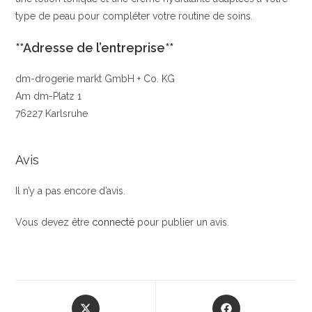
type de peau pour compléter votre routine de soins.
**Adresse de l’entreprise**
dm-drogerie markt GmbH + Co. KG
Am dm-Platz 1
76227 Karlsruhe
Avis
Il n’y a pas encore d’avis.
Vous devez être
connecté
pour publier un avis.
Opens
Opens