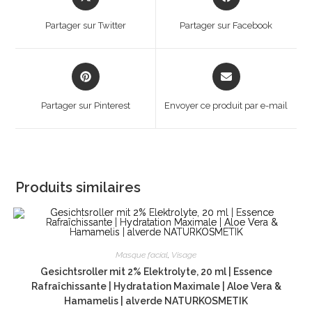
in
in
a
a
Partager sur Twitter
Partager sur Facebook
new
new
window
window
Opens
Opens
in
in
a
a
Partager sur Pinterest
Envoyer ce produit par e-mail
new
new
window
window
Produits similaires
Masque facial
,
Visage
Gesichtsroller mit 2% Elektrolyte, 20 ml | Essence
Rafraîchissante | Hydratation Maximale | Aloe Vera &
Hamamelis | alverde NATURKOSMETIK