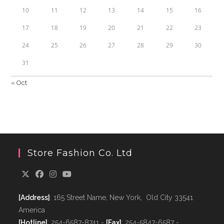
10
11
12
13
14
15
16
17
18
19
20
21
22
23
24
25
26
27
28
29
30
31
« Oct
Store Fashion Co. Ltd
[Address]
: 165 Street Name, New York, Old City 33541
America
[Hotline]
: 254-6587-8741 -
[Fax]
: 254-5847-6587 -