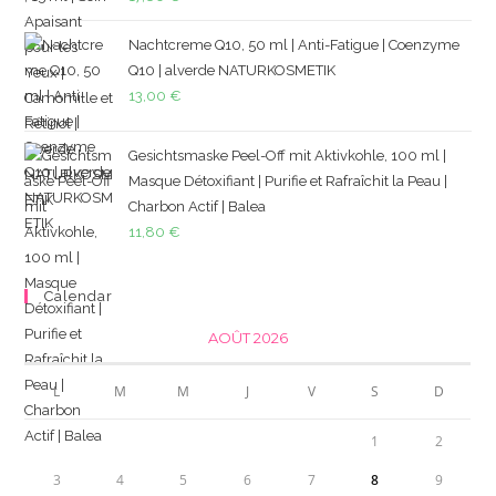
Nachtcreme Q10, 50 ml | Anti-Fatigue | Coenzyme
Q10 | alverde NATURKOSMETIK
13,00
€
Gesichtsmaske Peel-Off mit Aktivkohle, 100 ml |
Masque Détoxifiant | Purifie et Rafraîchit la Peau |
Charbon Actif | Balea
11,80
€
Calendar
AOÛT 2026
L
M
M
J
V
S
D
1
2
3
4
5
6
7
8
9