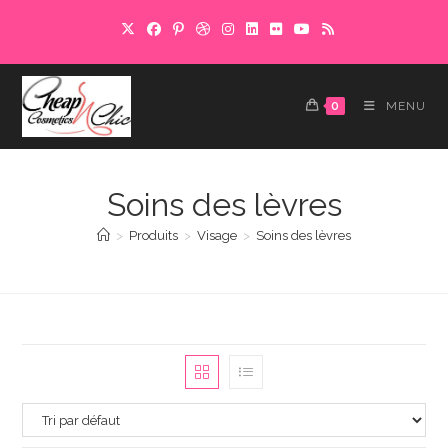
Skip
to
content
0
MENU
Soins des lèvres
>
Produits
>
Visage
>
Soins des lèvres