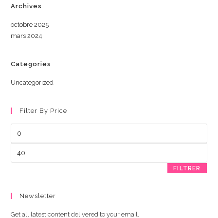
Archives
octobre 2025
mars 2024
Categories
Uncategorized
Filter By Price
Prix
min
Prix
max
FILTRER
Newsletter
Get all latest content delivered to your email.