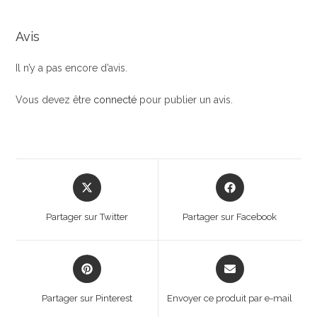
Avis
Il n’y a pas encore d’avis.
Vous devez être
connecté
pour publier un avis.
Opens
Opens
in
in
a
a
Partager sur Twitter
Partager sur Facebook
new
new
window
window
Opens
Opens
in
in
a
a
Partager sur Pinterest
Envoyer ce produit par e-mail
new
new