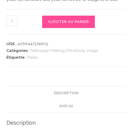
quantité
AJOUTER AU PANIER
de
Softe
Reinigungstücher
UGS :
4066447374605
Im
Catégories :
Nettoyage | Peeling | Micellaire
,
Visage
not
Étiquette :
Balea
like
the
otters,
25
St
DESCRIPTION
|
AVIS (0)
Démaquillant
en
douceur
Description
|