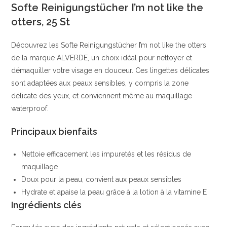
Softe Reinigungstücher I’m not like the
Rafraîchissant,
otters, 25 St
sans
résidus
Découvrez les Softe Reinigungstücher I’m not like the otters
|
de la marque ALVERDE, un choix idéal pour nettoyer et
Aloe
démaquiller votre visage en douceur. Ces lingettes délicates
Vera
sont adaptées aux peaux sensibles, y compris la zone
et
délicate des yeux, et conviennent même au maquillage
Camomille
waterproof.
|
Balea
Principaux bienfaits
Nettoie efficacement les impuretés et les résidus de
maquillage
Doux pour la peau, convient aux peaux sensibles
Hydrate et apaise la peau grâce à la lotion à la vitamine E
Ingrédients clés