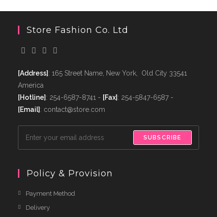
Store Fashion Co. Ltd
[Address]
: 165 Street Name, New York, Old City 33541
America
[Hotline]
: 254-6587-8741 -
[Fax]
: 254-5847-6587 -
[Email]
: contact@store.com
SUBSCRIBE
Policy & Provision
Payment Method
Delivery