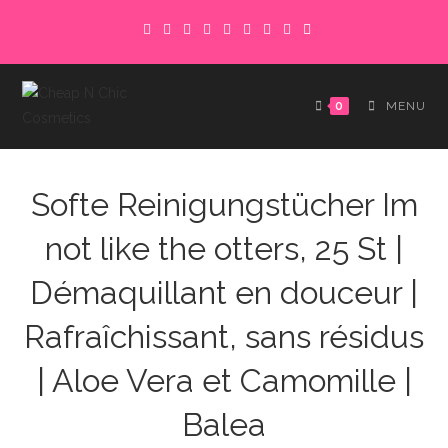
Skip
to
content
0
MENU
Softe Reinigungstücher Im
not like the otters, 25 St |
Démaquillant en douceur |
Rafraîchissant, sans résidus
| Aloe Vera et Camomille |
Balea