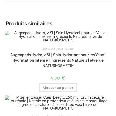
window
window
Produits similaires
Soins des yeux
,
Visage
Augenpads Hydro, 2 St | Soin Hydratant pour les Yeux |
Hydratation Intense | Ingrédients Naturels | alverde
NATURKOSMETIK
5,00
€
Ajouter au panier