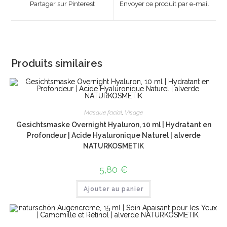
Partager sur Pinterest
Envoyer ce produit par e-mail
new
new
window
window
Produits similaires
Masque facial
,
Visage
Gesichtsmaske Overnight Hyaluron, 10 ml | Hydratant en
Profondeur | Acide Hyaluronique Naturel | alverde
NATURKOSMETIK
5,80
€
Ajouter au panier