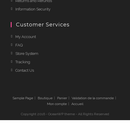
Returns and Refunds
Information Security
Customer Services
My Account
FAQ
Store System
Tracking
Contact Us
Sample Page
Boutique
Panier
Validation de la commande
Mon compte
Accueil
Copyright 2016 - OceanWP theme - All Rights Reserved