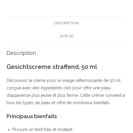
Crème
Raffermissante
|
Effet
DESCRIPTION
Lissant
AVIS (0)
|
Extrait
de
Description
Rose
Gesichtscreme straffend, 50 ml
|
lavera
Découvrez la crème pour le visage raffermissante de 50 ml,
conçue avec des ingrédients clés pour offrir une peau
d’apparence plus jeune et plus ferme. Cette crème convient à
tous les types de peau et offre de nombreux bienfaits.
Principaux bienfaits
Procure un teint frais et éclatant