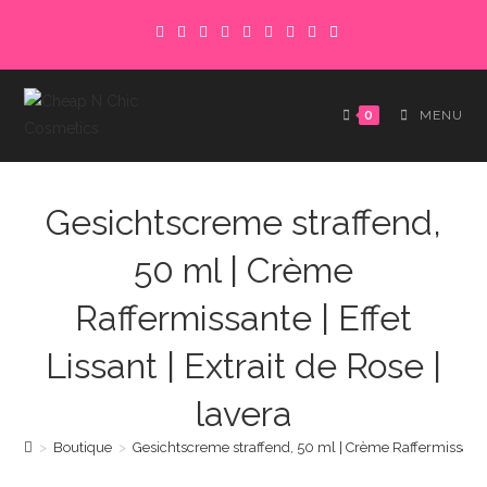
Skip
to
content
0
MENU
Gesichtscreme straffend,
50 ml | Crème
Raffermissante | Effet
Lissant | Extrait de Rose |
lavera
>
Boutique
>
Gesichtscreme straffend, 50 ml | Crème Raffermissante | 