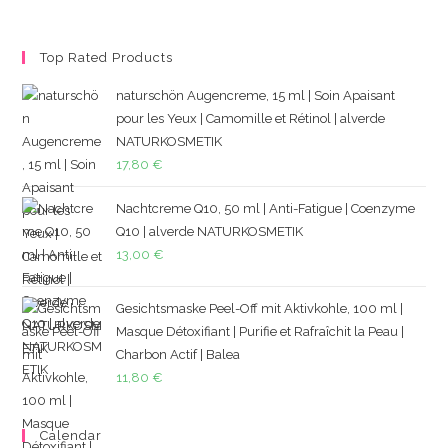
Top Rated Products
naturschön Augencreme, 15 ml | Soin Apaisant
pour les Yeux | Camomille et Rétinol | alverde
NATURKOSMETIK
17,80
€
Nachtcreme Q10, 50 ml | Anti-Fatigue | Coenzyme
Q10 | alverde NATURKOSMETIK
13,00
€
Gesichtsmaske Peel-Off mit Aktivkohle, 100 ml |
Masque Détoxifiant | Purifie et Rafraîchit la Peau |
Charbon Actif | Balea
11,80
€
Calendar