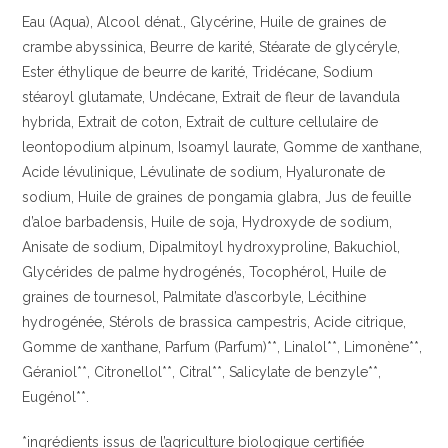
Eau (Aqua), Alcool dénat., Glycérine, Huile de graines de
crambe abyssinica, Beurre de karité, Stéarate de glycéryle,
Ester éthylique de beurre de karité, Tridécane, Sodium
stéaroyl glutamate, Undécane, Extrait de fleur de lavandula
hybrida, Extrait de coton, Extrait de culture cellulaire de
leontopodium alpinum, Isoamyl laurate, Gomme de xanthane,
Acide lévulinique, Lévulinate de sodium, Hyaluronate de
sodium, Huile de graines de pongamia glabra, Jus de feuille
d’aloe barbadensis, Huile de soja, Hydroxyde de sodium,
Anisate de sodium, Dipalmitoyl hydroxyproline, Bakuchiol,
Glycérides de palme hydrogénés, Tocophérol, Huile de
graines de tournesol, Palmitate d’ascorbyle, Lécithine
hydrogénée, Stérols de brassica campestris, Acide citrique,
Gomme de xanthane, Parfum (Parfum)**, Linalol**, Limonène**,
Géraniol**, Citronellol**, Citral**, Salicylate de benzyle**,
Eugénol**.
*ingrédients issus de l’agriculture biologique certifiée