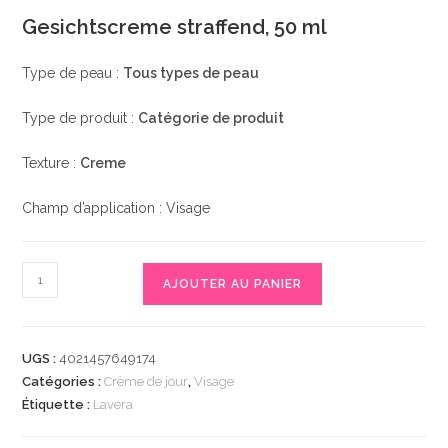
Gesichtscreme straffend, 50 ml
Type de peau :
Tous types de peau
Type de produit :
Catégorie de produit
Texture :
Creme
Champ d’application : Visage
quantité
AJOUTER AU PANIER
de
Gesichtscreme
straffend,
UGS :
4021457649174
50
Catégories :
Crème de jour
,
Visage
ml
Étiquette :
Lavera
|