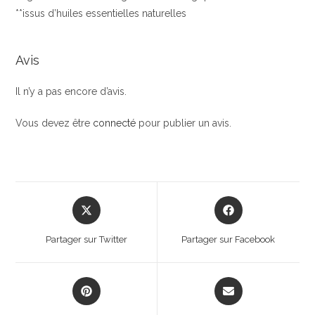
**issus d’huiles essentielles naturelles
Avis
Il n’y a pas encore d’avis.
Vous devez être
connecté
pour publier un avis.
Opens
Opens
in
in
a
a
Partager sur Twitter
Partager sur Facebook
new
new
window
window
Opens
Opens
in
in
a
a