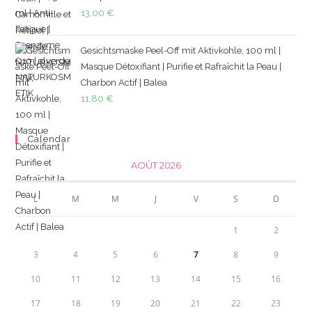
13,00
€
Gesichtsmaske Peel-Off mit Aktivkohle, 100 ml |
Masque Détoxifiant | Purifie et Rafraîchit la Peau |
Charbon Actif | Balea
11,80
€
Calendar
AOÛT 2026
L
M
M
J
V
S
D
1
2
3
4
5
6
7
8
9
10
11
12
13
14
15
16
17
18
19
20
21
22
23