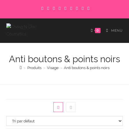
Skip
to
content
0
MENU
Anti boutons & points noirs
>
Produits
>
Visage
>
Anti boutons & points noirs