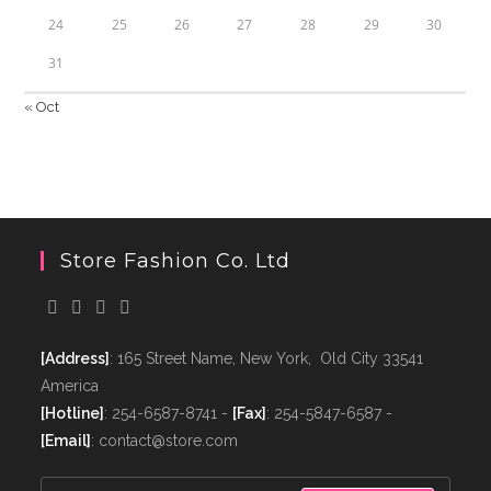
24
25
26
27
28
29
30
31
« Oct
Store Fashion Co. Ltd
[Address]
: 165 Street Name, New York, Old City 33541
America
[Hotline]
: 254-6587-8741 -
[Fax]
: 254-5847-6587 -
[Email]
: contact@store.com