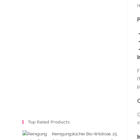
r
P
I
F
l
p
C
Top Rated Products
s
Reinigungstücher Bio-Wildrose, 25
I