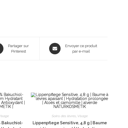
ns
Opens
Partager sur
Envoyer ce produit
Pinterest
in
par e-mail
a
new
dow
window
Visage
Soins des lèvres
,
Visage
 Bakuchiol-
Lippenpflege Sensitive, 4,8 g | Baume