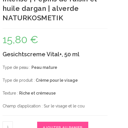
huile dargan | alverde
NATURKOSMETIK
15,80
€
Gesichtscreme Vital+, 50 ml
Type de peau :
Peau mature
Type de produit :
Crème pour le visage
Texture :
Riche et crémeuse
Champ d’application : Sur le visage et le cou
quantité
AJOUTER AU PANIER