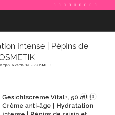
tion intense | Pépins de
RKOSMETIK
ile dargan | alverde NATURKOSMETIK
Gesichtscreme Vital+, 50 ml |
Crème anti-âge | Hydratation
intense | Pépins de raisin et