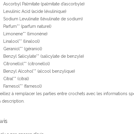
Ascorbyl Palmitate (palmitate d’ascorbyle)
Levulinic Acid (acide lévulinique)
Sodium Levulinate (lévulinate de sodium)
Parfum** (parfum naturel)
Limonene** (limonène)
Linalool** (linalool)
Geraniol** (géraniol)
Benzyl Salicylate** (salicylate de benzyle)
Citronellol** (citronellol)
Benzyl Alcohol** (alcool benzylique)
Citral** (citral)
Farnesol** (farnesol)
eillez à remplacer les parties entre crochets avec les informations 
a description.
vis