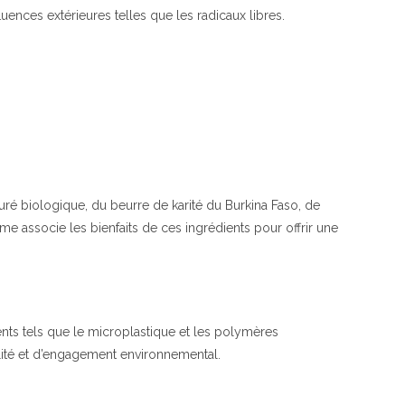
dargan
luences extérieures telles que les radicaux libres.
|
alverde
NATURKOSMETIK
turé biologique, du beurre de karité du Burkina Faso, de
rème associe les bienfaits de ces ingrédients pour offrir une
ents tels que le microplastique et les polymères
lité et d’engagement environnemental.