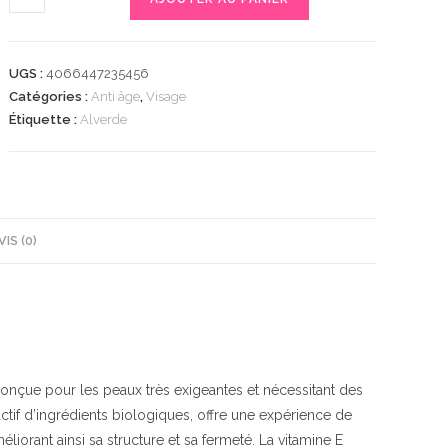
de
Gesichtscreme
Vital+,
UGS :
4066447235456
50
Catégories :
Anti âge
,
Visage
ml
Étiquette :
Alverde
|
Crème
anti-
âge
|
VIS (0)
Hydratation
intense
|
Pépins
de
raisin
onçue pour les peaux très exigeantes et nécessitant des
et
ctif d’ingrédients biologiques, offre une expérience de
huile
éliorant ainsi sa structure et sa fermeté. La vitamine E