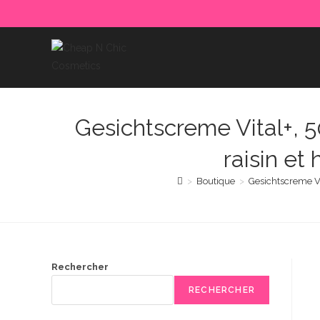
Skip
to
content
Gesichtscreme Vital+, 5
raisin e
>
Boutique
>
Gesichtscreme Vi
Rechercher
RECHERCHER