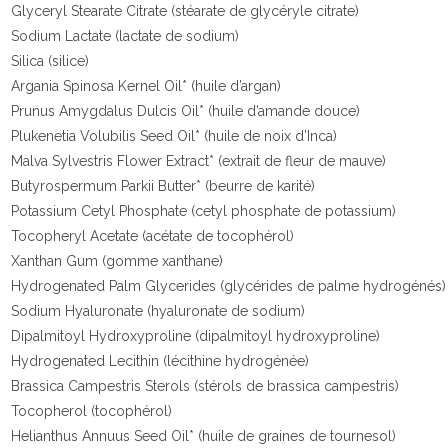
Glyceryl Stearate Citrate (stéarate de glycéryle citrate)
Sodium Lactate (lactate de sodium)
Silica (silice)
Argania Spinosa Kernel Oil* (huile d’argan)
Prunus Amygdalus Dulcis Oil* (huile d’amande douce)
Plukenetia Volubilis Seed Oil* (huile de noix d’Inca)
Malva Sylvestris Flower Extract* (extrait de fleur de mauve)
Butyrospermum Parkii Butter* (beurre de karité)
Potassium Cetyl Phosphate (cetyl phosphate de potassium)
Tocopheryl Acetate (acétate de tocophérol)
Xanthan Gum (gomme xanthane)
Hydrogenated Palm Glycerides (glycérides de palme hydrogénés)
Sodium Hyaluronate (hyaluronate de sodium)
Dipalmitoyl Hydroxyproline (dipalmitoyl hydroxyproline)
Hydrogenated Lecithin (lécithine hydrogénée)
Brassica Campestris Sterols (stérols de brassica campestris)
Tocopherol (tocophérol)
Helianthus Annuus Seed Oil* (huile de graines de tournesol)