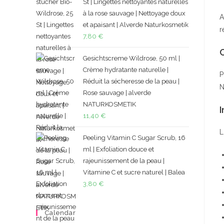
St | Lingettes nettoyantes naturelles
à la rose sauvage | Nettoyage doux
A
et apaisant | Alverde Naturkosmetik
r
7,80
€
Gesichtscreme Wildrose, 50 ml |
Crème hydratante naturelle |
P
Réduit la sécheresse de la peau |
N
Rose sauvage | alverde
NATURKOSMETIK
I
11,40
€
L
Peeling Vitamin C Sugar Scrub, 16
ml | Exfoliation douce et
rajeunissement de la peau |
Vitamine C et sucre naturel | Balea
3,80
€
Calendar