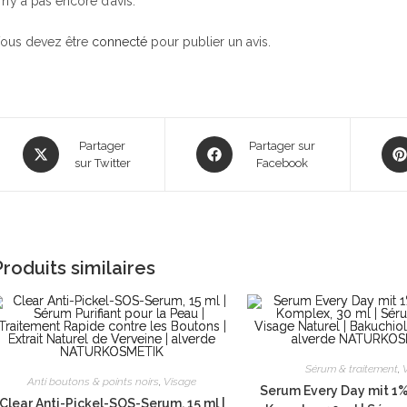
l n’y a pas encore d’avis.
ous devez être
connecté
pour publier un avis.
Opens
Opens
Ope
Partager
Partager sur
in
sur Twitter
in
Facebook
in
a
a
a
new
new
new
window
window
win
Produits similaires
Sérum & traitement
,
Anti boutons & points noirs
,
Visage
Serum Every Day mit 1%
Clear Anti-Pickel-SOS-Serum, 15 ml |