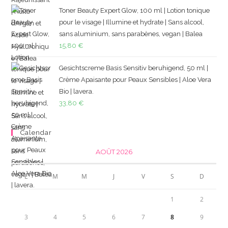
Toner Beauty Expert Glow, 100 ml | Lotion tonique
pour le visage | Illumine et hydrate | Sans alcool,
sans aluminium, sans parabènes, vegan | Balea
15,80
€
Gesichtscreme Basis Sensitiv beruhigend, 50 ml |
Crème Apaisante pour Peaux Sensibles | Aloe Vera
Bio | lavera.
33,80
€
Calendar
AOÛT 2026
L
M
M
J
V
S
D
1
2
3
4
5
6
7
8
9