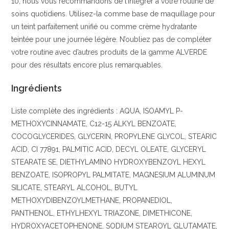
10, nous vous recommandons de l’intégrer à votre routine de
soins quotidiens. Utilisez-la comme base de maquillage pour
un teint parfaitement unifié ou comme crème hydratante
teintée pour une journée légère. N’oubliez pas de compléter
votre routine avec d’autres produits de la gamme ALVERDE
pour des résultats encore plus remarquables.
Ingrédients
Liste complète des ingrédients : AQUA, ISOAMYL P-
METHOXYCINNAMATE, C12-15 ALKYL BENZOATE,
COCOGLYCERIDES, GLYCERIN, PROPYLENE GLYCOL, STEARIC
ACID, CI 77891, PALMITIC ACID, DECYL OLEATE, GLYCERYL
STEARATE SE, DIETHYLAMINO HYDROXYBENZOYL HEXYL
BENZOATE, ISOPROPYL PALMITATE, MAGNESIUM ALUMINUM
SILICATE, STEARYL ALCOHOL, BUTYL
METHOXYDIBENZOYLMETHANE, PROPANEDIOL,
PANTHENOL, ETHYLHEXYL TRIAZONE, DIMETHICONE,
HYDROXYACETOPHENONE, SODIUM STEAROYL GLUTAMATE,