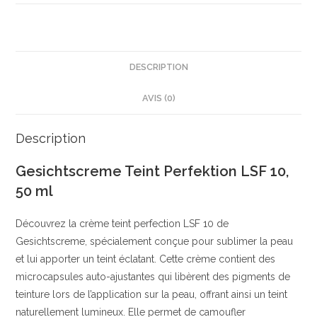
10,
50
ml
|
DESCRIPTION
Teint
AVIS (0)
Unifié
|
Avec
Description
Huiles
Gesichtscreme Teint Perfektion LSF 10,
Naturelles
50 ml
|
SPF
Découvrez la crème teint perfection LSF 10 de
10
Gesichtscreme, spécialement conçue pour sublimer la peau
|
et lui apporter un teint éclatant. Cette crème contient des
Vegan
microcapsules auto-ajustantes qui libèrent des pigments de
teinture lors de l’application sur la peau, offrant ainsi un teint
naturellement lumineux. Elle permet de camoufler