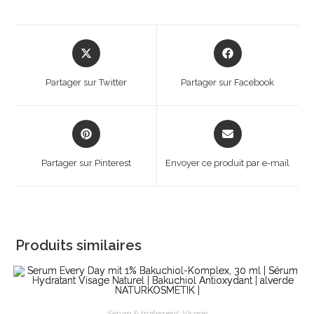
Opens
Opens
in
in
a
a
Partager sur Twitter
Partager sur Facebook
new
new
window
window
Opens
Opens
in
in
a
a
Partager sur Pinterest
Envoyer ce produit par e-mail
new
new
window
window
Produits similaires
Sérum & traitement
,
Visage