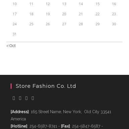
10
11
12
13
14
15
16
17
18
19
20
21
22
23
24
25
26
27
28
29
30
31
« Oct
Store Fashion Co. Ltd
[Address]
: 165 Street Name, New York, Old City 33541
America
[Hotline]
: 254-6587-8741 -
[Fax]
: 254-5847-6587 -