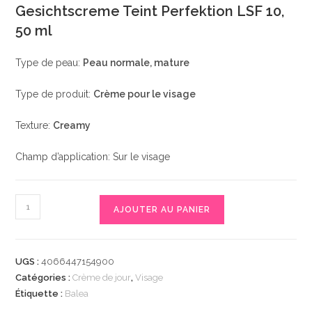
Gesichtscreme Teint Perfektion LSF 10,
50 ml
Type de peau:
Peau normale, mature
Type de produit:
Crème pour le visage
Texture:
Creamy
Champ d’application: Sur le visage
quantité
AJOUTER AU PANIER
de
Balea
Gesichtscreme
UGS :
4066447154900
Teint
Catégories :
Crème de jour
,
Visage
Perfektion
Étiquette :
Balea
LSF