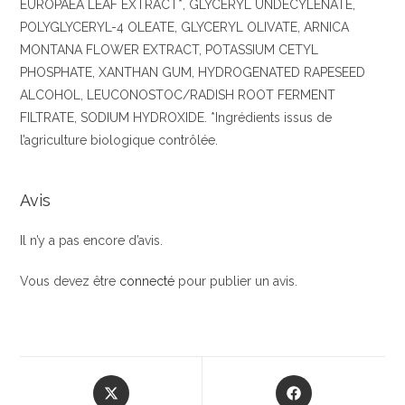
EUROPAEA LEAF EXTRACT*, GLYCERYL UNDECYLENATE,
POLYGLYCERYL-4 OLEATE, GLYCERYL OLIVATE, ARNICA
MONTANA FLOWER EXTRACT, POTASSIUM CETYL
PHOSPHATE, XANTHAN GUM, HYDROGENATED RAPESEED
ALCOHOL, LEUCONOSTOC/RADISH ROOT FERMENT
FILTRATE, SODIUM HYDROXIDE. *Ingrédients issus de
l’agriculture biologique contrôlée.
Avis
Il n’y a pas encore d’avis.
Vous devez être
connecté
pour publier un avis.
Opens
Opens
in
in