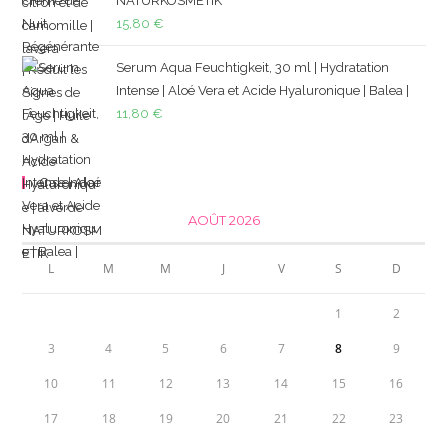
NATURKOSMETIK
15,80
€
Serum Aqua Feuchtigkeit, 30 ml | Hydratation
Intense | Aloé Vera et Acide Hyaluronique | Balea |
11,80
€
Calendar
AOÛT 2026
L
M
M
J
V
S
D
1
2
3
4
5
6
7
8
9
10
11
12
13
14
15
16
17
18
19
20
21
22
23