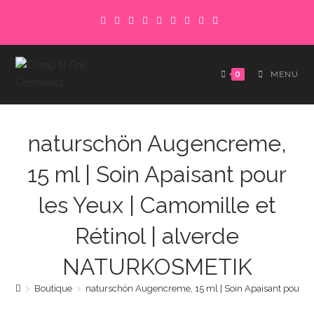
Skip
to
content
0
MENU
naturschön Augencreme,
15 ml | Soin Apaisant pour
les Yeux | Camomille et
Rétinol | alverde
NATURKOSMETIK
>
Boutique
>
naturschön Augencreme, 15 ml | Soin Apaisant pour l