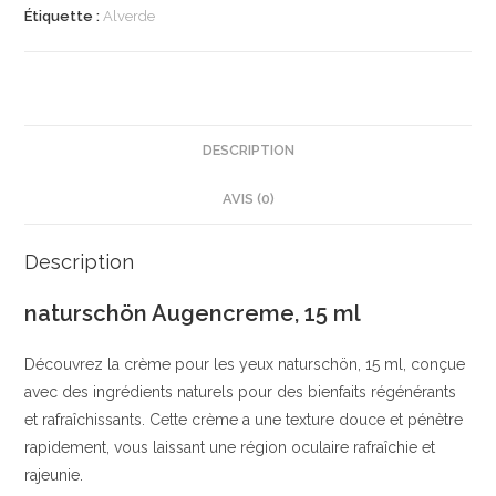
ml
Étiquette :
Alverde
|
Soin
Apaisant
pour
les
DESCRIPTION
Yeux
AVIS (0)
|
Camomille
et
Description
Rétinol
naturschön Augencreme, 15 ml
|
alverde
Découvrez la crème pour les yeux naturschön, 15 ml, conçue
NATURKOSMETIK
avec des ingrédients naturels pour des bienfaits régénérants
et rafraîchissants. Cette crème a une texture douce et pénètre
rapidement, vous laissant une région oculaire rafraîchie et
rajeunie.