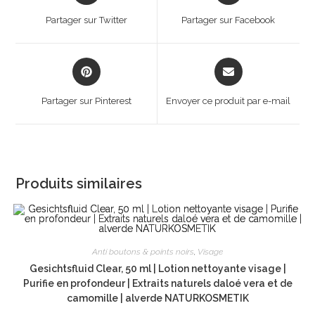
a
a
Partager sur Twitter
Partager sur Facebook
new
new
window
window
Opens
Opens
in
in
a
a
Partager sur Pinterest
Envoyer ce produit par e-mail
new
new
window
window
Produits similaires
Anti boutons & points noirs
,
Visage
Gesichtsfluid Clear, 50 ml | Lotion nettoyante visage |
Purifie en profondeur | Extraits naturels daloé vera et de
camomille | alverde NATURKOSMETIK