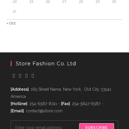
24
25
26
27
28
29
30
31
« Oct
Store Fashion Co. Ltd
[Address]
: 165 Street Name, New York, Old City 33541
America
[Hotline]
: 254-6587-8741 -
[Fax]
: 254-5847-6587 -
[Email]
: contact@store.com
SUBSCRIBE