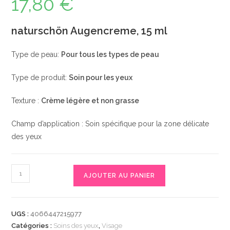
17,80
€
naturschön Augencreme, 15 ml
Type de peau:
Pour tous les types de peau
Type de produit:
Soin pour les yeux
Texture :
Crème légère et non grasse
Champ d’application : Soin spécifique pour la zone délicate
des yeux
quantité
AJOUTER AU PANIER
de
naturschön
Augencreme,
UGS :
4066447215977
15
Catégories :
Soins des yeux
,
Visage