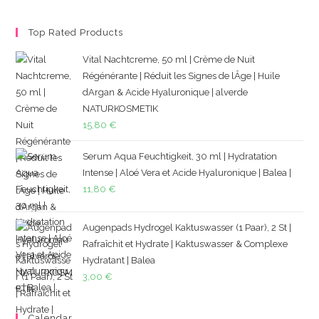
Top Rated Products
Vital Nachtcreme, 50 ml | Crème de Nuit
Régénérante | Réduit les Signes de lÂge | Huile
dArgan & Acide Hyaluronique | alverde
NATURKOSMETIK
15,80
€
Serum Aqua Feuchtigkeit, 30 ml | Hydratation
Intense | Aloé Vera et Acide Hyaluronique | Balea |
11,80
€
Augenpads Hydrogel Kaktuswasser (1 Paar), 2 St |
Rafraîchit et Hydrate | Kaktuswasser & Complexe
Hydratant | Balea
3,00
€
Calendar