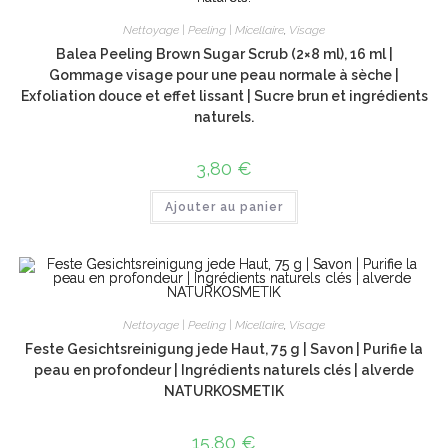
Nettoyage | Peeling | Micellaire
,
Visage
Balea Peeling Brown Sugar Scrub (2×8 ml), 16 ml |
Gommage visage pour une peau normale à sèche |
Exfoliation douce et effet lissant | Sucre brun et ingrédients
naturels.
3,80
€
Ajouter au panier
Nettoyage | Peeling | Micellaire
,
Visage
Feste Gesichtsreinigung jede Haut, 75 g | Savon | Purifie la
peau en profondeur | Ingrédients naturels clés | alverde
NATURKOSMETIK
15,80
€