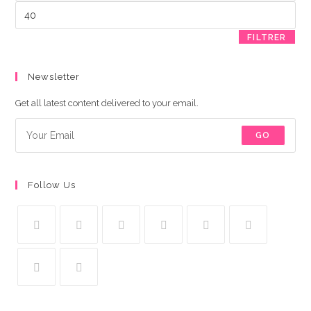
Prix
max
FILTRER
Newsletter
Get all latest content delivered to your email.
GO
Follow Us