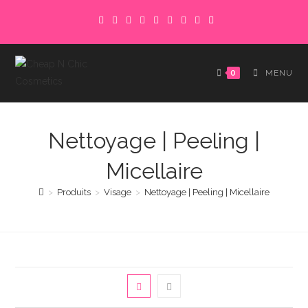
Skip
to
content
0
MENU
Nettoyage | Peeling |
Micellaire
>
Produits
>
Visage
>
Nettoyage | Peeling | Micellaire