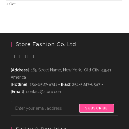
« Oct
Store Fashion Co. Ltd
[Address]
: 165 Street Name, New York, Old City 33541
America
[Hotline]
: 254-6587-8741 -
[Fax]
: 254-5847-6587 -
[Email]
: contact@store.com
SUBSCRIBE