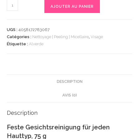
quantité
AJOUTER AU PANIER
de
Feste
Gesichtsreinigung
UGS :
4058172783067
jede
Catégories :
Nettoyage | Peeling | Micellaire
,
Visage
Haut,
Étiquette :
Alverde
75
g
|
Savon
|
DESCRIPTION
Purifie
AVIS (0)
la
peau
en
Description
profondeur
Feste Gesichtsreinigung für jeden
|
Hauttyp, 75 g
Ingrédients