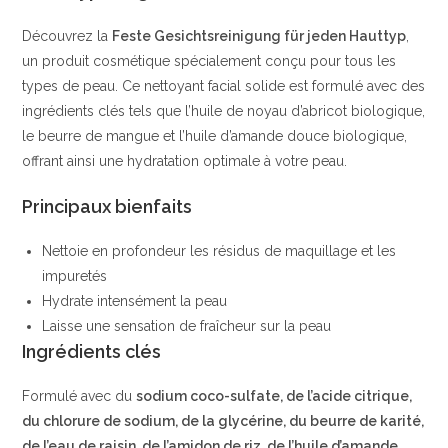
naturels
Découvrez la
Feste Gesichtsreinigung für jeden Hauttyp
,
clés
un produit cosmétique spécialement conçu pour tous les
|
types de peau. Ce nettoyant facial solide est formulé avec des
alverde
ingrédients clés tels que l’huile de noyau d’abricot biologique,
NATURKOSMETIK
le beurre de mangue et l’huile d’amande douce biologique,
offrant ainsi une hydratation optimale à votre peau.
Principaux bienfaits
Nettoie en profondeur les résidus de maquillage et les
impuretés
Hydrate intensément la peau
Laisse une sensation de fraîcheur sur la peau
Ingrédients clés
Formulé avec du
sodium coco-sulfate, de l’acide citrique,
du chlorure de sodium, de la glycérine, du beurre de karité,
de l’eau de raisin, de l’amidon de riz, de l’huile d’amande