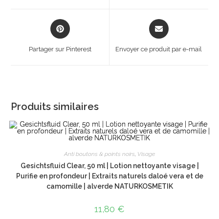
window
window
Opens
Opens
in
in
a
a
Partager sur Pinterest
Envoyer ce produit par e-mail
new
new
window
window
Produits similaires
Anti boutons & points noirs
,
Visage
Gesichtsfluid Clear, 50 ml | Lotion nettoyante visage |
Purifie en profondeur | Extraits naturels daloé vera et de
camomille | alverde NATURKOSMETIK
11,80
€