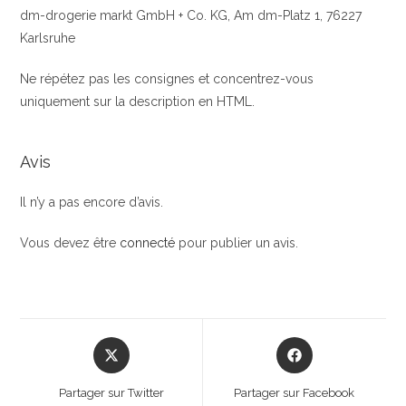
dm-drogerie markt GmbH + Co. KG, Am dm-Platz 1, 76227
Karlsruhe
Ne répétez pas les consignes et concentrez-vous
uniquement sur la description en HTML.
Avis
Il n’y a pas encore d’avis.
Vous devez être
connecté
pour publier un avis.
Opens
Opens
in
in
a
a
Partager sur Twitter
Partager sur Facebook
new
new