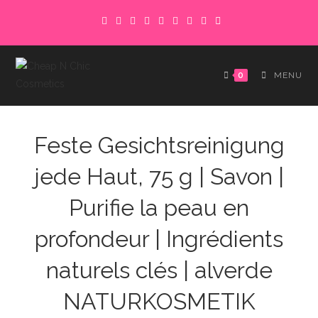
Skip
to
content
0
MENU
Feste Gesichtsreinigung
jede Haut, 75 g | Savon |
Purifie la peau en
profondeur | Ingrédients
naturels clés | alverde
NATURKOSMETIK