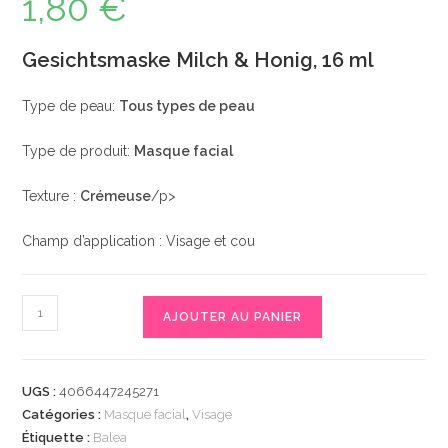
1,80
€
Gesichtsmaske Milch & Honig, 16 ml
Type de peau:
Tous types de peau
Type de produit:
Masque facial
Texture :
Crémeuse
/p>
Champ d’application : Visage et cou
quantité
AJOUTER AU PANIER
de
Gesichtsmaske
Milch
UGS :
4066447245271
&
Catégories :
Masque facial
,
Visage
Honig,
Étiquette :
Balea