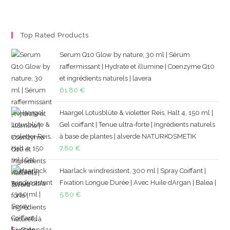
Top Rated Products
Serum Q10 Glow by nature, 30 ml | Sérum
raffermissant | Hydrate et illumine | Coenzyme Q10
et ingrédients naturels | lavera
61,80
€
Haargel Lotusblüte & violetter Reis, Halt 4, 150 ml |
Gel coiffant | Tenue ultra-forte | Ingrédients naturels
à base de plantes | alverde NATURKOSMETIK
7,80
€
Haarlack windresistent, 300 ml | Spray Coiffant |
Fixation Longue Durée | Avec Huile dArgan | Balea |
5,80
€
Calendar