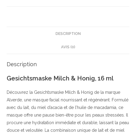
16
ml
|
Masque
nettoyant
DESCRIPTION
|
AVIS (0)
Hydratation
en
profondeur
Description
|
Gesichtsmaske Milch & Honig, 16 ml
Ingrédients
naturels
Découvrez la Gesichtsmaske Milch & Honig de la marque
|
Alverde, une masque facial nourrissant et régénérant. Formulé
Balea
avec du lait, du miel d’acacia et de l’huile de macadamia, ce
masque offre une pause bien-être pour les peaux stressées. Il
procure une hydratation immédiate et durable, laissant la peau
douce et veloutée. La combinaison unique de lait et de miel