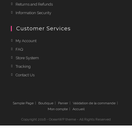
Returns and Refunds
Information Security
Customer Services
My Account
FAQ
Store System
Tracking
Contact Us
Sample Page
Boutique
Panier
Validation de la commande
Mon compte
Accueil
Copyright 2016 - OceanWP theme - All Rights Reserved