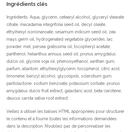
Ingrédients clés
Ingrédients: Aqua, glycerin, cetearyl alcohol, glyceryl stearate
citrate, macadamia integrifolia seed oil, decyl oleate,
ethylhexyl isononanoate, sesamum indicum seed oil, zea
mays germ oil, hydrogenated vegetable glycerides, lac
powder, mel, persea gratissima oil, tocopheryl acetate,
panthenol, helianthus annuus seed oil, prunus amygdalus
dulcis oil, glycine soja oil, phenoxyethanol, xanthan gum,
parfum, allantoin, ethylhexylglycerin, tocopherol, citric acid,
limonene, benzyl alcohol, glycolipids, sclerotium gum,
pantolactone, sodium benzoate, potassium sorbate, prunus
amygdalus dulcis fruit extract, galactaric acid, beta-carotene,
daucus carota sativa root extract.
Veillez à utiliser les balises HTML appropriées pour structurer
le contenu et à fournir toutes les informations demandées
dans la description. N’oubliez pas de personnaliser les