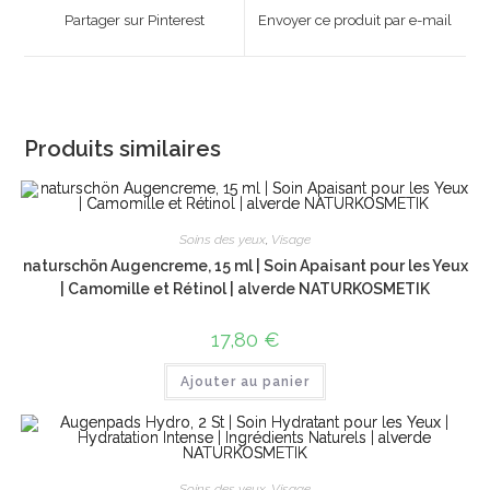
a
a
Partager sur Pinterest
Envoyer ce produit par e-mail
new
new
window
window
Produits similaires
Soins des yeux
,
Visage
naturschön Augencreme, 15 ml | Soin Apaisant pour les Yeux
| Camomille et Rétinol | alverde NATURKOSMETIK
17,80
€
Ajouter au panier
Soins des yeux
,
Visage