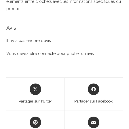
éléments entre crochets avec les informations spécifiques du
produit.
Avis
Il n’y a pas encore d’avis.
Vous devez être
connecté
pour publier un avis.
Opens
Opens
in
in
a
a
Partager sur Twitter
Partager sur Facebook
new
new
window
window
Opens
Opens
in
in