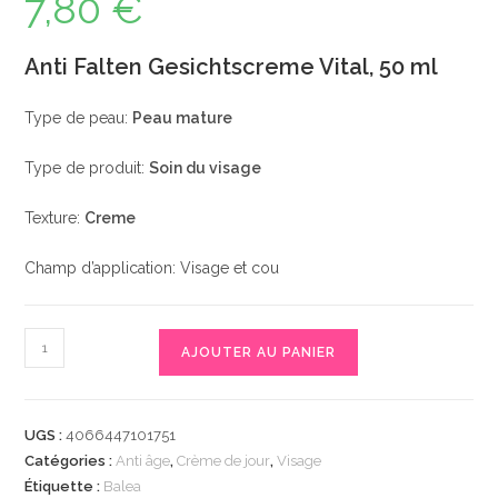
7,80
€
Anti Falten Gesichtscreme Vital, 50 ml
Type de peau:
Peau mature
Type de produit:
Soin du visage
Texture:
Creme
Champ d’application: Visage et cou
quantité
AJOUTER AU PANIER
de
Anti
Falten
UGS :
4066447101751
Gesichtscreme
Catégories :
Anti âge
,
Crème de jour
,
Visage
Vital,
Étiquette :
Balea