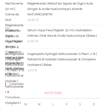
Régénérante | Réduit les Signes de lÂge | Huile
dArgan & Acide Hyaluronique | alverde
NATURKOSMETIK
15,80
€
Serum Aqua Feuchtigkeit, 30 ml | Hydratation
Intense | Aloé Vera et Acide Hyaluronique | Balea |
11,80
€
Augenpads Hydrogel Kaktuswasser (1 Paar), 2 St |
Rafraîchit et Hydrate | Kaktuswasser & Complexe
Hydratant | Balea
3,00
€
Calendar
AOÛT 2026
L
M
M
J
V
S
D