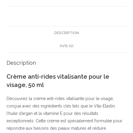
50
ml
|
Réduit
les
DESCRIPTION
rides
AVIS (0)
visiblement
|
Acide
Description
hyaluronique
Crème anti-rides vitalisante pour le
&
visage, 50 ml
collagène
|
Découvrez la crème anti-rides vitalisante pour le visage,
Balea
conçue avec des ingrédients clés tels que le Vita-Elastin,
l’huile d’argan et la vitamine E pour des résultats
exceptionnels. Cette crème est spécialement formulée pour
répondre aux besoins des peaux matures et réduire