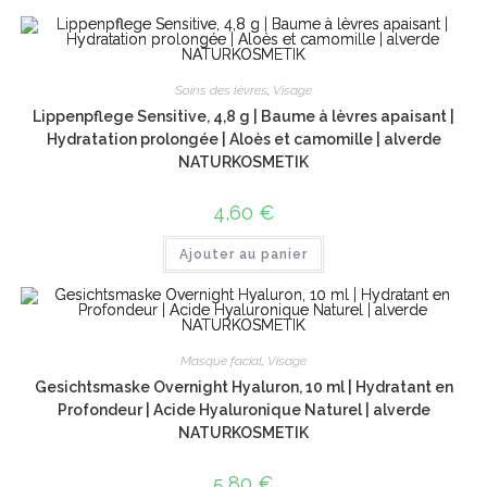
Soins des lèvres
,
Visage
Lippenpflege Sensitive, 4,8 g | Baume à lèvres apaisant |
Hydratation prolongée | Aloès et camomille | alverde
NATURKOSMETIK
4,60
€
Ajouter au panier
Masque facial
,
Visage
Gesichtsmaske Overnight Hyaluron, 10 ml | Hydratant en
Profondeur | Acide Hyaluronique Naturel | alverde
NATURKOSMETIK
5,80
€