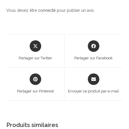
Vous devez être
connecté
pour publier un avis.
Opens
Opens
in
in
a
a
Partager sur Twitter
Partager sur Facebook
new
new
window
window
Opens
Opens
in
in
a
a
Partager sur Pinterest
Envoyer ce produit par e-mail
new
new
window
window
Produits similaires