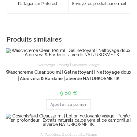
a
a
Partager sur Pinterest
Envoyer ce produit par e-mail
new
new
window
window
Produits similaires
Nettoyage | Peeling | Micellaire
,
Visage
Waschcreme Clear, 100 ml | Gel nettoyant | Nettoyage doux
| Aloé vera & Bardane | alverde NATURKOSMETIK
9,80
€
Ajouter au panier
Anti boutons & points noirs
,
Visage