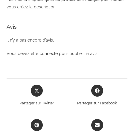
vous créez la description.
Avis
Il n’y a pas encore d’avis.
Vous devez être
connecté
pour publier un avis.
Opens
Opens
in
in
a
a
Partager sur Twitter
Partager sur Facebook
new
new
window
window
Opens
Opens
in
in