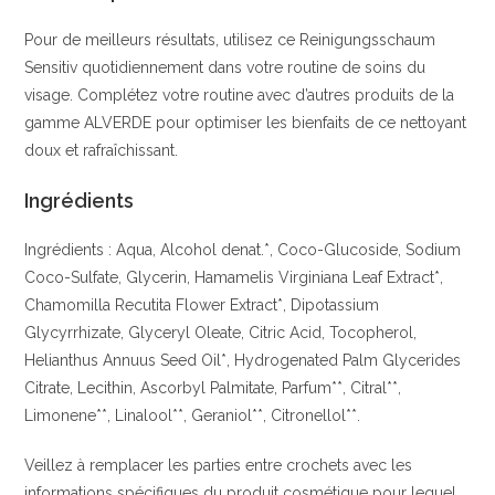
Pour de meilleurs résultats, utilisez ce Reinigungsschaum
Sensitiv quotidiennement dans votre routine de soins du
visage. Complétez votre routine avec d’autres produits de la
gamme ALVERDE pour optimiser les bienfaits de ce nettoyant
doux et rafraîchissant.
Ingrédients
Ingrédients : Aqua, Alcohol denat.*, Coco-Glucoside, Sodium
Coco-Sulfate, Glycerin, Hamamelis Virginiana Leaf Extract*,
Chamomilla Recutita Flower Extract*, Dipotassium
Glycyrrhizate, Glyceryl Oleate, Citric Acid, Tocopherol,
Helianthus Annuus Seed Oil*, Hydrogenated Palm Glycerides
Citrate, Lecithin, Ascorbyl Palmitate, Parfum**, Citral**,
Limonene**, Linalool**, Geraniol**, Citronellol**.
Veillez à remplacer les parties entre crochets avec les
informations spécifiques du produit cosmétique pour lequel