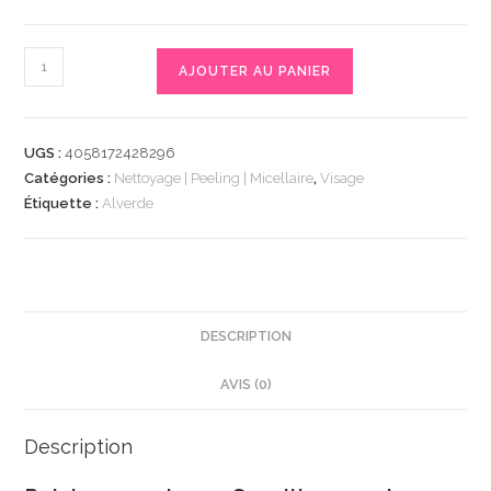
quantité
AJOUTER AU PANIER
de
Reinigungsschaum
Sensitiv,
UGS :
4058172428296
150
Catégories :
Nettoyage | Peeling | Micellaire
,
Visage
ml
Étiquette :
Alverde
|
Mousse
Nettoyante
Visage
Douceur
DESCRIPTION
|
AVIS (0)
Peau
Sensible
Apaisée
Description
|