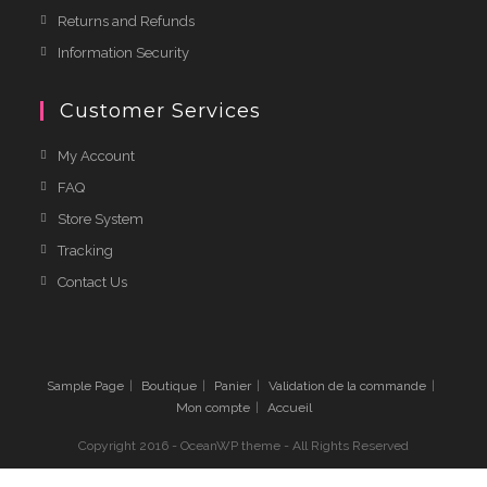
Returns and Refunds
Information Security
Customer Services
My Account
FAQ
Store System
Tracking
Contact Us
Sample Page
Boutique
Panier
Validation de la commande
Mon compte
Accueil
Copyright 2016 - OceanWP theme - All Rights Reserved