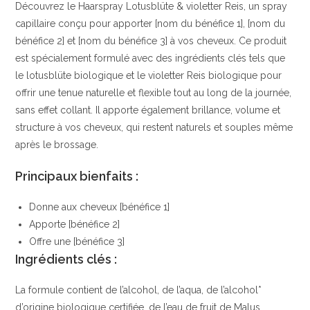
Découvrez le Haarspray Lotusblüte & violetter Reis, un spray
|
capillaire conçu pour apporter [nom du bénéfice 1], [nom du
alverde
bénéfice 2] et [nom du bénéfice 3] à vos cheveux. Ce produit
NATURKOSMETIK
est spécialement formulé avec des ingrédients clés tels que
|
le lotusblüte biologique et le violetter Reis biologique pour
offrir une tenue naturelle et flexible tout au long de la journée,
sans effet collant. Il apporte également brillance, volume et
structure à vos cheveux, qui restent naturels et souples même
après le brossage.
Principaux bienfaits :
Donne aux cheveux [bénéfice 1]
Apporte [bénéfice 2]
Offre une [bénéfice 3]
Ingrédients clés :
La formule contient de l’alcohol, de l’aqua, de l’alcohol*
d’origine biologique certifiée, de l’eau de fruit de Malus