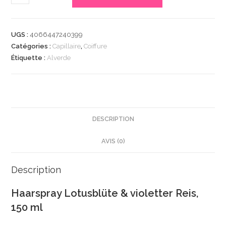
de
Haarspray
Lotusblüte
UGS :
4066447240399
&
Catégories :
Capillaire
,
Coiffure
violetter
Étiquette :
Alverde
Reis,
150
ml
|
Spray
DESCRIPTION
Coiffant
AVIS (0)
|
Brillance
Intense
Description
|
Haarspray Lotusblüte & violetter Reis,
Ingrédients
150 ml
Clés
Naturels