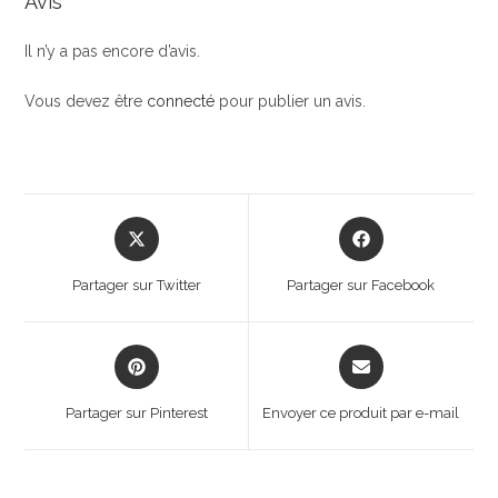
Avis
Il n’y a pas encore d’avis.
Vous devez être
connecté
pour publier un avis.
Opens
Opens
in
in
a
a
Partager sur Twitter
Partager sur Facebook
new
new
window
window
Opens
Opens
in
in
a
a
Partager sur Pinterest
Envoyer ce produit par e-mail
new
new
window
window