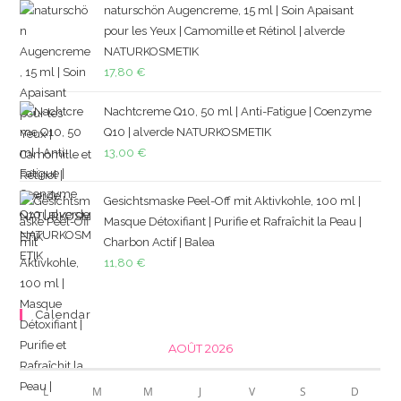
naturschön Augencreme, 15 ml | Soin Apaisant
pour les Yeux | Camomille et Rétinol | alverde
NATURKOSMETIK
17,80
€
Nachtcreme Q10, 50 ml | Anti-Fatigue | Coenzyme
Q10 | alverde NATURKOSMETIK
13,00
€
Gesichtsmaske Peel-Off mit Aktivkohle, 100 ml |
Masque Détoxifiant | Purifie et Rafraîchit la Peau |
Charbon Actif | Balea
11,80
€
Calendar
AOÛT 2026
L
M
M
J
V
S
D