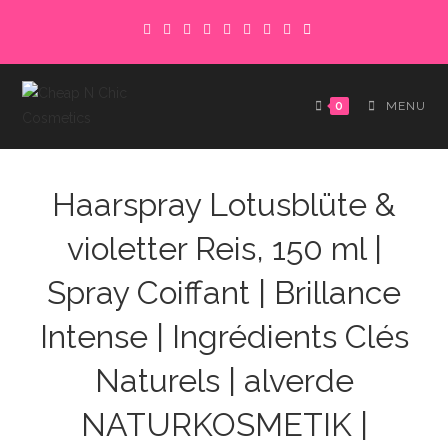
Skip
to
content
0
MENU
Haarspray Lotusblüte &
violetter Reis, 150 ml |
Spray Coiffant | Brillance
Intense | Ingrédients Clés
Naturels | alverde
NATURKOSMETIK |