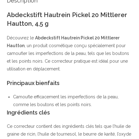
Description
Camouflage
Abdeckstift Hautrein Pickel 20 Mittlerer
des
Hautton, 4,5 g
Imperfections
|
Découvrez le
Abdeckstift Hautrein Pickel 20 Mittlerer
Aloe
Hautton
, un produit cosmétique conçu spécialement pour
Vera
camoufler les imperfections de la peau, tels que les boutons
&
et les points noirs. Ce correcteur pratique est idéal pour une
Huile
utilisation en déplacement.
dArbre
à
Principaux bienfaits
Thé
|
Camoufle efficacement les imperfections de la peau,
Balea
comme les boutons et les points noirs.
Ingrédients clés
Ce correcteur contient des ingrédients clés tels que l’huile de
graine de ricin, l’huile de tournesol, le beurre de karité, l’oxyde