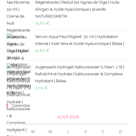
Régénérante | Réduit les Signes de lÂge | Huile
dArgan & Acide Hyaluronique | alverde
NATURKOSMETIK
15,80
€
Serum Aqua Feuchtigkeit, 30 ml | Hydratation
Intense | Aloé Vera et Acide Hyaluronique | Balea |
11,80
€
Augenpads Hydrogel Kaktuswasser (1 Paar), 2 St |
Rafraîchit et Hydrate | Kaktuswasser & Complexe
Hydratant | Balea
3,00
€
Calendar
AOÛT 2026
L
M
M
J
V
S
D