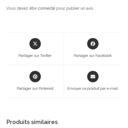
Vous devez être
connecté
pour publier un avis.
Opens
Opens
in
in
a
a
Partager sur Twitter
Partager sur Facebook
new
new
window
window
Opens
Opens
in
in
a
a
Partager sur Pinterest
Envoyer ce produit par e-mail
new
new
window
window
Produits similaires