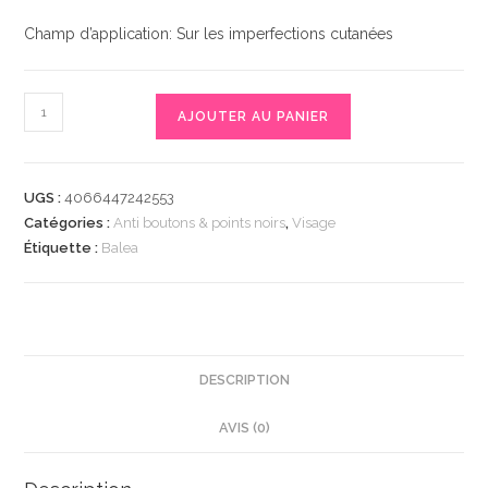
Champ d’application: Sur les imperfections cutanées
quantité
AJOUTER AU PANIER
de
Abdeckstift
Hautrein
UGS :
4066447242553
Pickel
Catégories :
Anti boutons & points noirs
,
Visage
20
Étiquette :
Balea
Mittlerer
Hautton,
4,5
g
|
DESCRIPTION
Correcteur
AVIS (0)
de
Teint
|