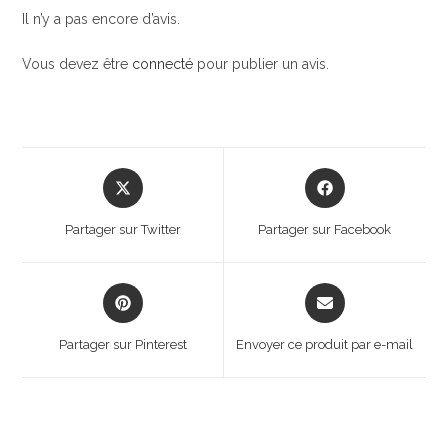
Il n’y a pas encore d’avis.
Vous devez être
connecté
pour publier un avis.
Opens
Opens
in
in
a
a
Partager sur Twitter
Partager sur Facebook
new
new
window
window
Opens
Opens
in
in
a
a
Partager sur Pinterest
Envoyer ce produit par e-mail
new
new
window
window