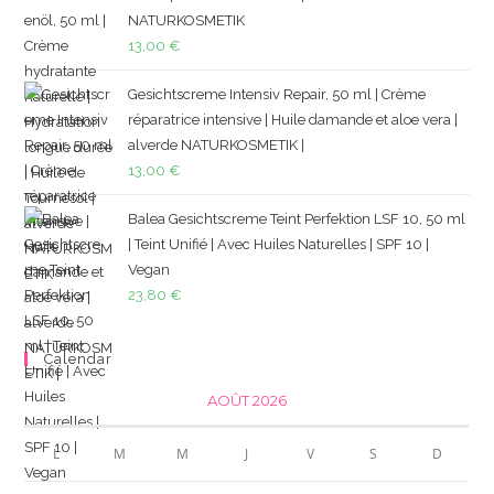
NATURKOSMETIK
13,00
€
Gesichtscreme Intensiv Repair, 50 ml | Crème
réparatrice intensive | Huile damande et aloe vera |
alverde NATURKOSMETIK |
13,00
€
Balea Gesichtscreme Teint Perfektion LSF 10, 50 ml
| Teint Unifié | Avec Huiles Naturelles | SPF 10 |
Vegan
23,80
€
Calendar
AOÛT 2026
L
M
M
J
V
S
D