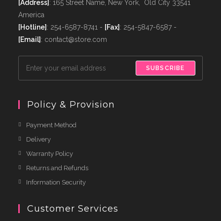
[Address]
: 165 Street Name, New York, Old City 33541
America
[Hotline]
: 254-6587-8741 -
[Fax]
: 254-5847-6587 -
[Email]
: contact@store.com
SUBSCRIBE
Policy & Provision
Payment Method
Delivery
Warranty Policy
Returns and Refunds
Information Security
Customer Services