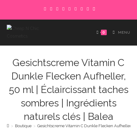
Skip
to
content
0
MENU
Gesichtscreme Vitamin C
Dunkle Flecken Aufheller,
50 ml | Éclaircissant taches
sombres | Ingrédients
naturels clés | Balea
>
Boutique
>
Gesichtscreme Vitamin C Dunkle Flecken Aufheller, 50 m