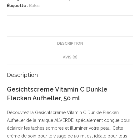
Dunkle
Étiquette :
Balea
Flecken
Aufheller,
50
ml
|
DESCRIPTION
Éclaircissant
AVIS (0)
taches
sombres
|
Description
Ingrédients
Gesichtscreme Vitamin C Dunkle
naturels
Flecken Aufheller, 50 ml
clés
|
Découvrez la Gesichtscreme Vitamin C Dunkle Flecken
Balea
Aufheller de la marque ALVERDE, spécialement conçue pour
éclaircir les taches sombres et illuminer votre peau. Cette
crème de soin pour le visage de 50 ml est idéale pour tous