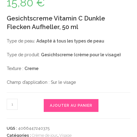
15,80
€
Gesichtscreme Vitamin C Dunkle
Flecken Aufheller, 50 ml
Type de peau:
Adapté à tous les types de peau
Type de produit:
Gesichtscreme (crème pour le visage)
Texture :
Creme
Champ d’application : Sur le visage
quantité
AJOUTER AU PANIER
de
Gesichtscreme
Vitamin
UGS :
4066447240375
C
Catégories :
Crème de jour
,
Visage