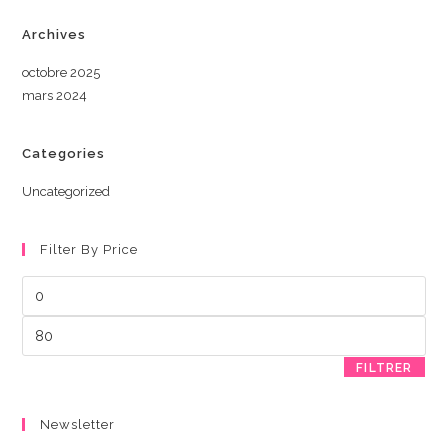
Archives
octobre 2025
mars 2024
Categories
Uncategorized
Filter By Price
Prix
min
Prix
max
FILTRER
Newsletter