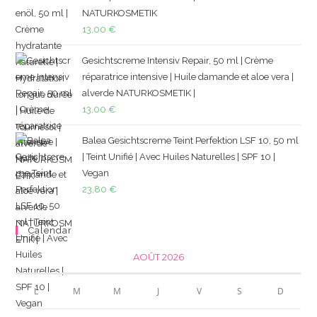
NATURKOSMETIK
13,00
€
Gesichtscreme Intensiv Repair, 50 ml | Crème
réparatrice intensive | Huile damande et aloe vera |
alverde NATURKOSMETIK |
13,00
€
Balea Gesichtscreme Teint Perfektion LSF 10, 50 ml
| Teint Unifié | Avec Huiles Naturelles | SPF 10 |
Vegan
23,80
€
Calendar
AOÛT 2026
L
M
M
J
V
S
D