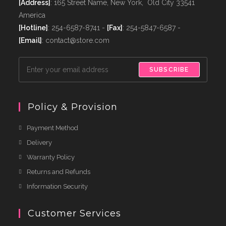
[Address]
: 165 Street Name, New York, Old City 33541
America
[Hotline]
: 254-6587-8741 -
[Fax]
: 254-5847-6587 -
[Email]
: contact@store.com
SUBSCRIBE
Policy & Provision
Payment Method
Delivery
Warranty Policy
Returns and Refunds
Information Security
Customer Services