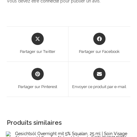
Vous devez être
connecté
pour publier un avis.
Opens
Opens
in
in
a
a
Partager sur Twitter
Partager sur Facebook
new
new
window
window
Opens
Opens
in
in
a
a
Partager sur Pinterest
Envoyer ce produit par e-mail
new
new
window
window
Produits similaires