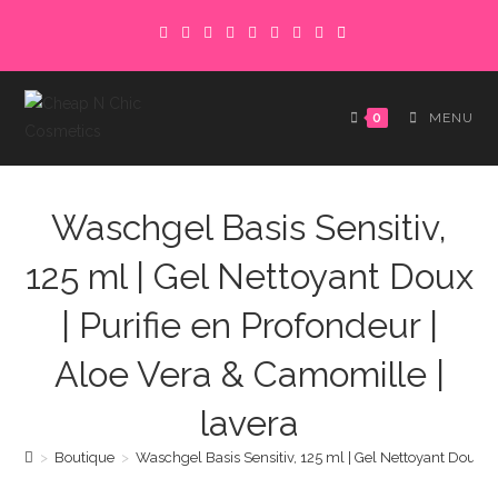
Skip
to
content
0
MENU
Waschgel Basis Sensitiv,
125 ml | Gel Nettoyant Doux
| Purifie en Profondeur |
Aloe Vera & Camomille |
lavera
>
Boutique
>
Waschgel Basis Sensitiv, 125 ml | Gel Nettoyant Doux | 