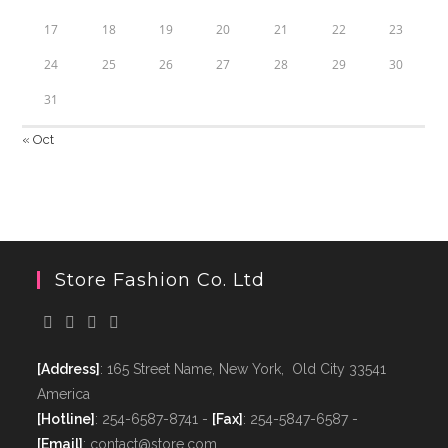
17
18
19
20
21
22
23
24
25
26
27
28
29
30
31
« Oct
Store Fashion Co. Ltd
[Address]
: 165 Street Name, New York, Old City 33541
America
[Hotline]
: 254-6587-8741 -
[Fax]
: 254-5847-6587 -
[Email]
: contact@store.com