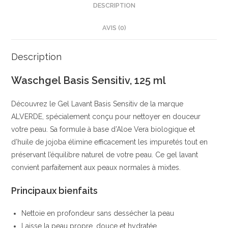
Doux
DESCRIPTION
|
AVIS (0)
Purifie
en
Profondeur
Description
|
Waschgel Basis Sensitiv, 125 ml
Aloe
Vera
Découvrez le Gel Lavant Basis Sensitiv de la marque
&
ALVERDE, spécialement conçu pour nettoyer en douceur
Camomille
votre peau. Sa formule à base d’Aloe Vera biologique et
|
d’huile de jojoba élimine efficacement les impuretés tout en
lavera
préservant l’équilibre naturel de votre peau. Ce gel lavant
convient parfaitement aux peaux normales à mixtes.
Principaux bienfaits
Nettoie en profondeur sans dessécher la peau
Laisse la peau propre, douce et hydratée