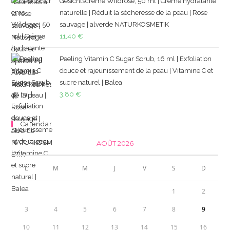
Gesichtscreme Wildrose, 50 ml | Crème hydratante
naturelle | Réduit la sécheresse de la peau | Rose
sauvage | alverde NATURKOSMETIK
11,40
€
Peeling Vitamin C Sugar Scrub, 16 ml | Exfoliation
douce et rajeunissement de la peau | Vitamine C et
sucre naturel | Balea
3,80
€
Calendar
AOÛT 2026
L
M
M
J
V
S
D
1
2
3
4
5
6
7
8
9
10
11
12
13
14
15
16