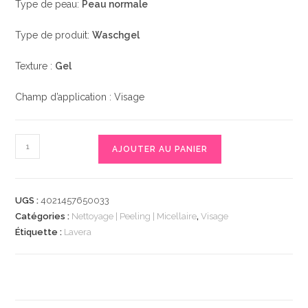
Type de peau:
Peau normale
Type de produit:
Waschgel
Texture :
Gel
Champ d’application : Visage
quantité
AJOUTER AU PANIER
de
Waschgel
Basis
UGS :
4021457650033
Sensitiv,
Catégories :
Nettoyage | Peeling | Micellaire
,
Visage
125
Étiquette :
Lavera
ml
|
Gel
Nettoyant