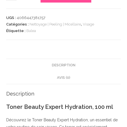
de
Toner
Beauty
UGS :
4066447381757
Expert
Catégories :
Nettoyage | Peeling | Micellaire
,
Visage
Hydration,
Étiquette :
Balea
100
ml
|
Solution
Tonifiante
DESCRIPTION
pour
AVIS (0)
le
Visage
|
Description
Hydratation
Toner Beauty Expert Hydration, 100 ml
Intense
|
Découvrez le Toner Beauty Expert Hydration, un essentiel de
Ingrédients