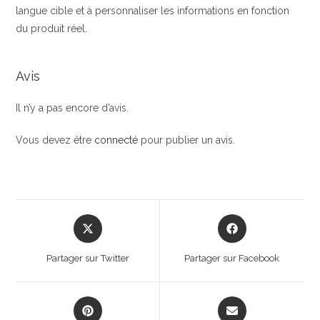
langue cible et à personnaliser les informations en fonction
du produit réel.
Avis
Il n’y a pas encore d’avis.
Vous devez être
connecté
pour publier un avis.
Opens
Opens
in
in
a
a
Partager sur Twitter
Partager sur Facebook
new
new
window
window
Opens
Opens
in
in