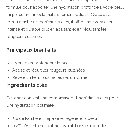
votre routine de soin visage. Ce toner est spécialement
Naturels
formulé pour apporter une hydratation profonde à votre peau,
Clés
lui procurant un éclat naturellement radieux. Grâce à sa
|
formule riche en ingrédients clés, il offre une hydratation
Balea
intense et durable tout en apaisant et en réduisant les
rougeurs cutanées.
Principaux bienfaits
Hydrate en profondeur la peau
Apaise et réduit les rougeurs cutanées
Révèle un teint plus radieux et uniforme
Ingrédients clés
Ce toner contient une combinaison d’ingrédients clés pour
une hydratation optimale :
2% de Panthénol : apaise et régénère la peau
0,2% d’Allantoïne : calme les irritations et réduit les