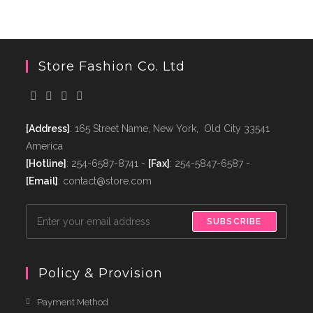
Store Fashion Co. Ltd
[Address]
: 165 Street Name, New York, Old City 33541
America
[Hotline]
: 254-6587-8741 -
[Fax]
: 254-5847-6587 -
[Email]
: contact@store.com
SUBSCRIBE
Policy & Provision
Payment Method