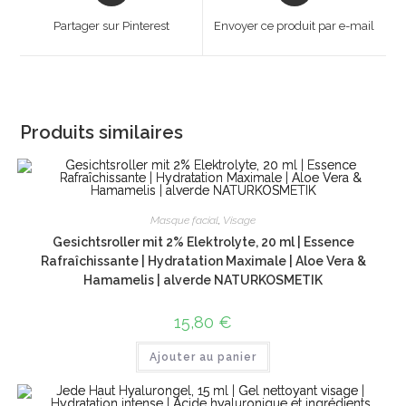
a
a
Partager sur Pinterest
Envoyer ce produit par e-mail
new
new
window
window
Produits similaires
Masque facial
,
Visage
Gesichtsroller mit 2% Elektrolyte, 20 ml | Essence
Rafraîchissante | Hydratation Maximale | Aloe Vera &
Hamamelis | alverde NATURKOSMETIK
15,80
€
Ajouter au panier