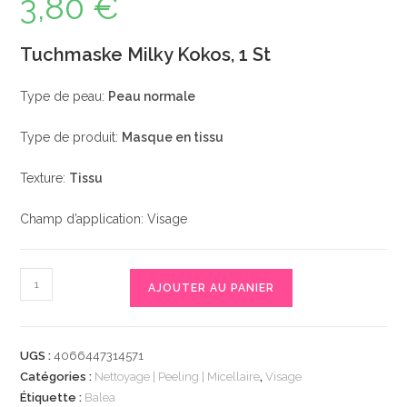
3,80
€
Tuchmaske Milky Kokos, 1 St
Type de peau:
Peau normale
Type de produit:
Masque en tissu
Texture:
Tissu
Champ d’application: Visage
quantité
AJOUTER AU PANIER
de
Tuchmaske
Milky
UGS :
4066447314571
Kokos,
Catégories :
Nettoyage | Peeling | Micellaire
,
Visage
1
Étiquette :
Balea