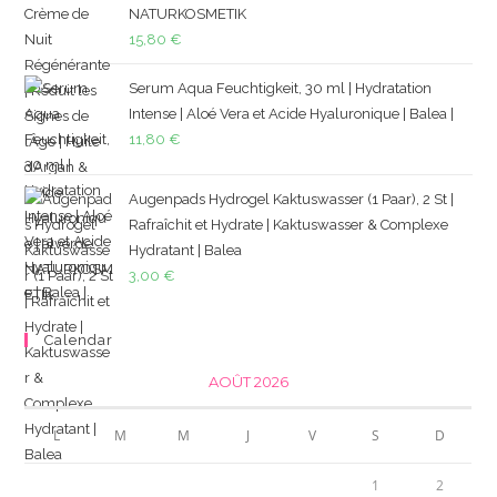
NATURKOSMETIK
15,80
€
Serum Aqua Feuchtigkeit, 30 ml | Hydratation
Intense | Aloé Vera et Acide Hyaluronique | Balea |
11,80
€
Augenpads Hydrogel Kaktuswasser (1 Paar), 2 St |
Rafraîchit et Hydrate | Kaktuswasser & Complexe
Hydratant | Balea
3,00
€
Calendar
AOÛT 2026
L
M
M
J
V
S
D
1
2