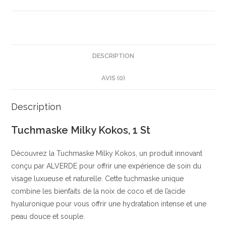
St
|
Masque
Visage
Hydratant
DESCRIPTION
|
AVIS (0)
Peau
Douce
et
Description
Éclatante
Tuchmaske Milky Kokos, 1 St
|
Nourrissant
Découvrez la Tuchmaske Milky Kokos, un produit innovant
au
conçu par ALVERDE pour offrir une expérience de soin du
Lait
visage luxueuse et naturelle. Cette tuchmaske unique
de
combine les bienfaits de la noix de coco et de l’acide
Coco
hyaluronique pour vous offrir une hydratation intense et une
|
peau douce et souple.
Balea