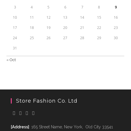
3
4
5
6
7
8
9
10
11
12
13
14
15
16
17
18
19
20
21
22
23
24
25
26
27
28
29
30
31
« Oct
Store Fashion Co. Ltd
[Address]
: 165 Street Name, New York, Old City 33541