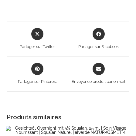
Opens
Opens
in
in
a
a
Partager sur Twitter
Partager sur Facebook
new
new
window
window
Opens
Opens
in
in
a
a
Partager sur Pinterest
Envoyer ce produit par e-mail
new
new
window
window
Produits similaires