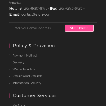
America
[Hotline]
: 254-6587-8741 -
[Fax]
: 254-5847-6587 -
[Email]
: contact@store.com
SUBSCRIBE
Policy & Provision
Payment Method
Delivery
Warranty Policy
Returns and Refunds
Information Security
Customer Services
My Account