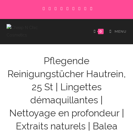
Skip
to
content
0
MENU
Pflegende
Reinigungstücher Hautrein,
25 St | Lingettes
démaquillantes |
Nettoyage en profondeur |
Extraits naturels | Balea