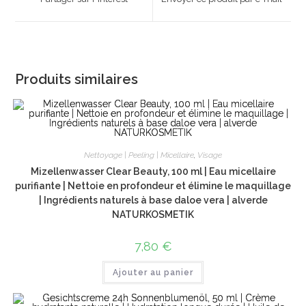
new
new
window
window
Produits similaires
Nettoyage | Peeling | Micellaire
,
Visage
Mizellenwasser Clear Beauty, 100 ml | Eau micellaire
purifiante | Nettoie en profondeur et élimine le maquillage
| Ingrédients naturels à base daloe vera | alverde
NATURKOSMETIK
7,80
€
Ajouter au panier