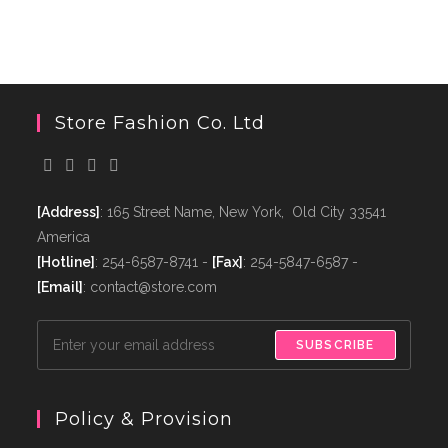
Store Fashion Co. Ltd
[Address]
: 165 Street Name, New York, Old City 33541
America
[Hotline]
: 254-6587-8741 -
[Fax]
: 254-5847-6587 -
[Email]
: contact@store.com
SUBSCRIBE
Policy & Provision