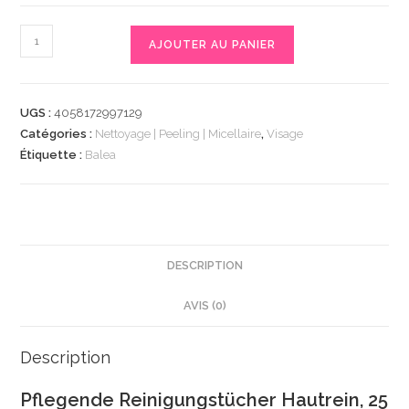
quantité
AJOUTER AU PANIER
de
Pflegende
Reinigungstücher
UGS :
4058172997129
Hautrein,
Catégories :
Nettoyage | Peeling | Micellaire
,
Visage
25
Étiquette :
Balea
St
|
Lingettes
démaquillantes
|
DESCRIPTION
Nettoyage
AVIS (0)
en
profondeur
|
Description
Extraits
Pflegende Reinigungstücher Hautrein, 25
naturels