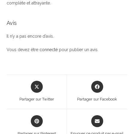
complète et attrayante.
Avis
Il n’y a pas encore d’avis.
Vous devez être
connecté
pour publier un avis.
Opens
Opens
in
in
a
a
Partager sur Twitter
Partager sur Facebook
new
new
window
window
Opens
Opens
in
in
a
a
Partager sur Pinterest
Envoyer ce produit par e-mail