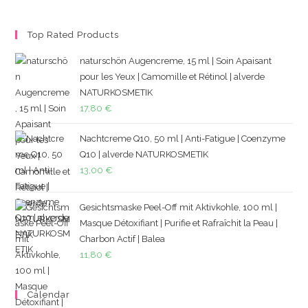
Top Rated Products
naturschön Augencreme, 15 ml | Soin Apaisant
pour les Yeux | Camomille et Rétinol | alverde
NATURKOSMETIK
17,80
€
Nachtcreme Q10, 50 ml | Anti-Fatigue | Coenzyme
Q10 | alverde NATURKOSMETIK
13,00
€
Gesichtsmaske Peel-Off mit Aktivkohle, 100 ml |
Masque Détoxifiant | Purifie et Rafraîchit la Peau |
Charbon Actif | Balea
11,80
€
Calendar