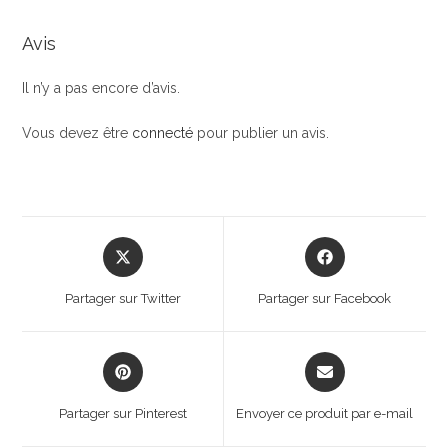
Avis
Il n’y a pas encore d’avis.
Vous devez être
connecté
pour publier un avis.
Opens
Opens
in
in
a
a
Partager sur Twitter
Partager sur Facebook
new
new
window
window
Opens
Opens
in
in
a
a
Partager sur Pinterest
Envoyer ce produit par e-mail
new
new
window
window