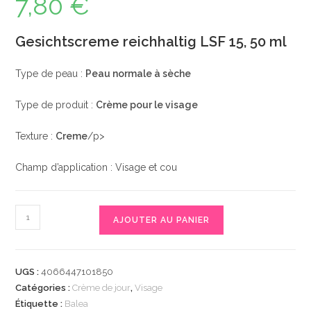
7,80
€
Gesichtscreme reichhaltig LSF 15, 50 ml
Type de peau :
Peau normale à sèche
Type de produit :
Crème pour le visage
Texture :
Creme
/p>
Champ d’application : Visage et cou
quantité
AJOUTER AU PANIER
de
Gesichtscreme
reichhaltig
UGS :
4066447101850
LSF
Catégories :
Crème de jour
,
Visage
15,
Étiquette :
Balea