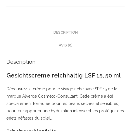
50
ml
|
Hydrate
en
DESCRIPTION
profondeur
AVIS (0)
|
Aloe
Vera
Description
et
Gesichtscreme reichhaltig LSF 15, 50 ml
huile
damande
Découvrez la crème pour le visage riche avec SPF 15 de la
douce
marque Alverde Cosméto-Consultant. Cette crème a été
|
spécialement formulée pour les peaux sèches et sensibles,
Balea
pour leur apporter une hydratation intense et les protéger des
effets néfastes du soleil.