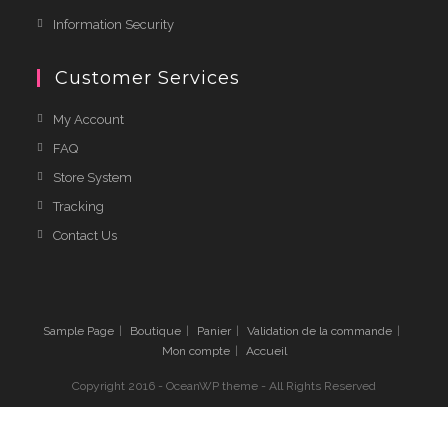
Information Security
Customer Services
My Account
FAQ
Store System
Tracking
Contact Us
Sample Page
Boutique
Panier
Validation de la commande
Mon compte
Accueil
Copyright 2016 - OceanWP theme - All Rights Reserved