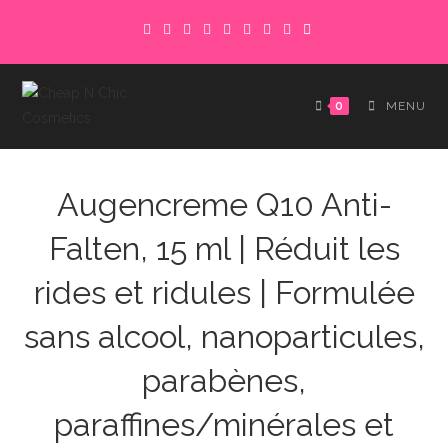
Skip
to
content
0
MENU
Augencreme Q10 Anti-
Falten, 15 ml | Réduit les
rides et ridules | Formulée
sans alcool, nanoparticules,
parabènes,
paraffines/minérales et