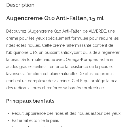
|
Description
Formulée
Augencreme Q10 Anti-Falten, 15 ml
sans
alcool,
Découvrez l’Augencreme Q10 Anti-Falten de ALVERDE, une
nanoparticules,
crème pour les yeux spécialement formulée pour réduire les
parabènes,
rides et les ridules. Cette crème raffermissante contient de
paraffines/minérales
l’ubiquinone Q10, un puissant antioxydant qui aide à régénérer
et
la peau. Sa formule unique avec Omega-Komplex, riche en
parfums
acides gras essentiels, renforce la résistance de la peau et
|
favorise sa fonction cellulaire naturelle. De plus, ce produit
Balea
contient un complexe de vitamines C et E qui protège la peau
des radicaux libres et renforce sa barrière protectrice.
Principaux bienfaits
Réduit l’apparence des rides et des ridules autour des yeux
Raffermit et tonifie la peau