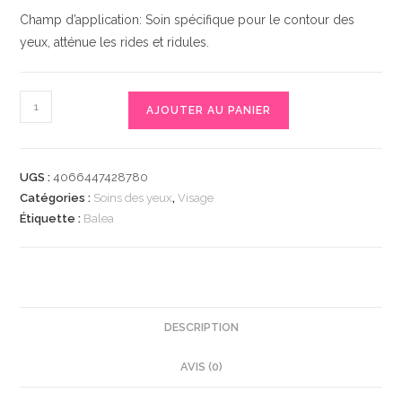
Champ d’application: Soin spécifique pour le contour des
yeux, atténue les rides et ridules.
quantité
AJOUTER AU PANIER
de
Augencreme
Q10
UGS :
4066447428780
Anti-
Catégories :
Soins des yeux
,
Visage
Falten,
Étiquette :
Balea
15
ml
|
Réduit
les
DESCRIPTION
rides
AVIS (0)
et
ridules