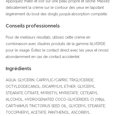
Appliquez matin et soir sur une peau propre et sèche. Massez
délicatement la crème sur le contour des yeux en tapotant
légèrement du bout des doigts jusqu’à absorption complète.
Conseils professionnels
Pour de meilleurs résultats, utilisez cette crème en
combinaison avec d’autres produits de la gamme ALVERDE
pour le visage. Évitez le contact direct avec les yeux et rincez
abondamment en cas de contact accidentel.
Ingrédients
AQUA, GLYCERIN, CAPRYLIC/CAPRIC TRIGLYCERIDE,
OCTYLDODECANOL, DICAPRYLYL ETHER, GLYCERYL
STEARATE CITRATE, MYRISTYL MYRISTATE, CETEARYL
ALCOHOL, HYDROGENATED COCO-GLYCERIDES, CI 77891,
CARTHAMUS TINCTORIUS SEED OIL, GLYCERYL STEARATE,
TOCOPHERYL ACETATE, PANTHENOL, ASCORBYL