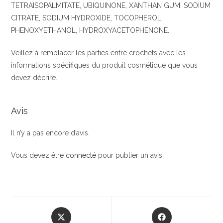
TETRAISOPALMITATE, UBIQUINONE, XANTHAN GUM, SODIUM
CITRATE, SODIUM HYDROXIDE, TOCOPHEROL,
PHENOXYETHANOL, HYDROXYACETOPHENONE.
Veillez à remplacer les parties entre crochets avec les
informations spécifiques du produit cosmétique que vous
devez décrire.
Avis
Il n’y a pas encore d’avis.
Vous devez être
connecté
pour publier un avis.
Opens
Opens
in
in