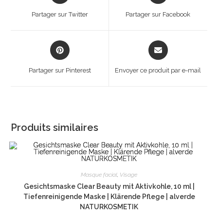
a
a
Partager sur Twitter
Partager sur Facebook
new
new
window
window
Opens
Opens
in
in
a
a
Partager sur Pinterest
Envoyer ce produit par e-mail
new
new
window
window
Produits similaires
Masque facial
,
Visage
Gesichtsmaske Clear Beauty mit Aktivkohle, 10 ml |
Tiefenreinigende Maske | Klärende Pflege | alverde
NATURKOSMETIK