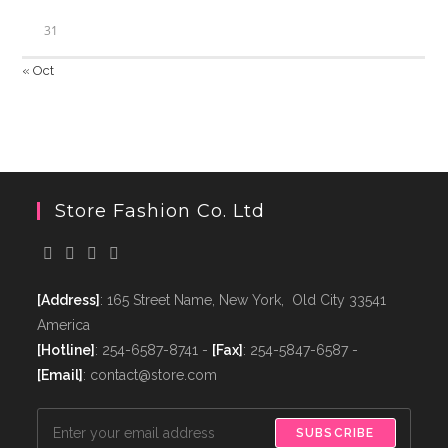
31
« Oct
Store Fashion Co. Ltd
[Address]
: 165 Street Name, New York, Old City 33541
America
[Hotline]
: 254-6587-8741 -
[Fax]
: 254-5847-6587 -
[Email]
: contact@store.com
SUBSCRIBE