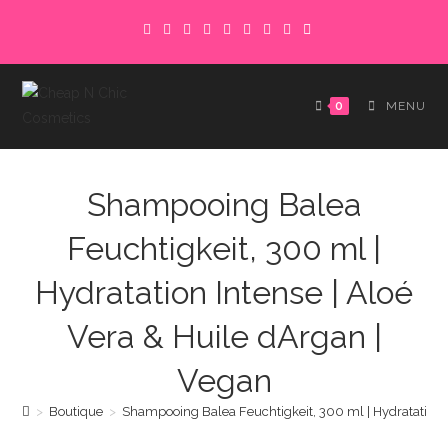
Skip
to
content
0
MENU
Shampooing Balea
Feuchtigkeit, 300 ml |
Hydratation Intense | Aloé
Vera & Huile dArgan |
Vegan
>
Boutique
>
Shampooing Balea Feuchtigkeit, 300 ml | Hydratation I