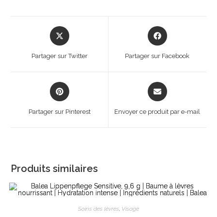
Opens
Opens
in
in
a
a
Partager sur Twitter
Partager sur Facebook
new
new
window
window
Opens
Opens
in
in
a
a
Partager sur Pinterest
Envoyer ce produit par e-mail
new
new
window
window
Produits similaires
Soins des lèvres
,
Visage