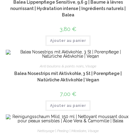
Balea Lippenpflege Sensitive, 9,6 g | Baume à lèvres
nourrissant | Hydratation intense | Ingrédients naturels |
Balea
3,80
€
Ajouter au panier
Anti boutons & points noirs
,
Visage
Balea Nosestrips mit Aktivkohle, 3 St | Porenpflege |
Natürliche Aktivkohle | Vegan
7,00
€
Ajouter au panier
Nettoyage | Peeling | Micellaire
,
Visage