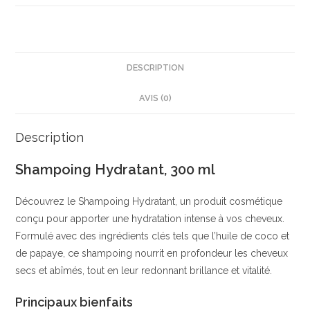
|
Hydratation
Intense
|
DESCRIPTION
Aloé
AVIS (0)
Vera
&
Huile
Description
dArgan
Shampoing Hydratant, 300 ml
|
Vegan
Découvrez le Shampoing Hydratant, un produit cosmétique
conçu pour apporter une hydratation intense à vos cheveux.
Formulé avec des ingrédients clés tels que l’huile de coco et
de papaye, ce shampoing nourrit en profondeur les cheveux
secs et abîmés, tout en leur redonnant brillance et vitalité.
Principaux bienfaits