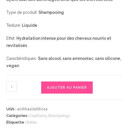
Type de produit:
Shampooing
Texture:
Liquide
Effet:
Hydratation intense pour des cheveux nourris et
revitalisés
Caractéristiques:
Sans alcool, sans ammoniac, sans silicone,
vegan
quantité
AJOUTER AU PANIER
de
Shampooing
Balea
UGS :
4066447468014
Feuchtigkeit,
Catégories :
Capillaire
,
Shampoings
300
Étiquette :
Balea
ml