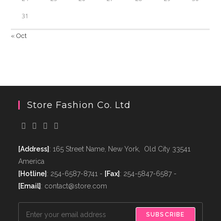
31
« Oct
Store Fashion Co. Ltd
[Address]
: 165 Street Name, New York, Old City 33541
America
[Hotline]
: 254-6587-8741 -
[Fax]
: 254-5847-6587 -
[Email]
: contact@store.com
SUBSCRIBE