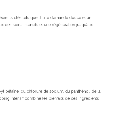
|
Huiles
Naturelles
dients clés tels que l’huile d’amande douce et un
Nourrissantes
x des soins intensifs et une régénération jusqu’aux
|
Balea
|
yl bétaïne, du chlorure de sodium, du panthénol, de la
oing intensif combine les bienfaits de ces ingrédients