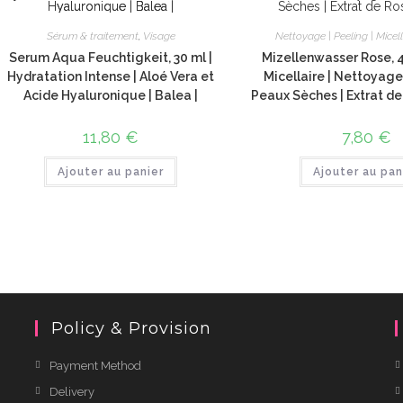
Sérum & traitement
,
Visage
Nettoyage | Peeling | Micell
Serum Aqua Feuchtigkeit, 30 ml |
Mizellenwasser Rose, 4
Hydratation Intense | Aloé Vera et
Micellaire | Nettoyag
Acide Hyaluronique | Balea |
Peaux Sèches | Extrat de
11,80
€
7,80
€
Ajouter au panier
Ajouter au pan
Policy & Provision
Payment Method
Delivery