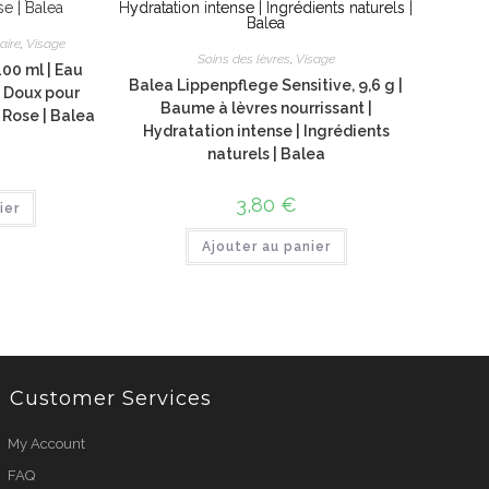
aire
,
Visage
Soins des lèvres
,
Visage
00 ml | Eau
Balea Lippenpflege Sensitive, 9,6 g |
e Doux pour
Baume à lèvres nourrissant |
 Rose | Balea
Hydratation intense | Ingrédients
naturels | Balea
3,80
€
ier
Ajouter au panier
Customer Services
My Account
FAQ