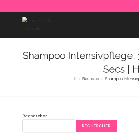
Skip
to
content
Shampoo Intensivpflege,
Secs | H
>
Boutique
>
Shampoo Intensivp
Rechercher
RECHERCHER