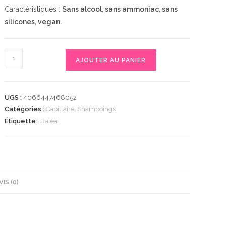
Caractéristiques :
Sans alcool, sans ammoniac, sans
silicones, vegan.
quantité
AJOUTER AU PANIER
de
Shampoo
Intensivpflege,
UGS :
4066447468052
300
Catégories :
Capillaire
,
Shampoings
ml
Étiquette :
Balea
|
Shampooing
Hydratant
pour
Cheveux
VIS (0)
Abîmés
et
Secs