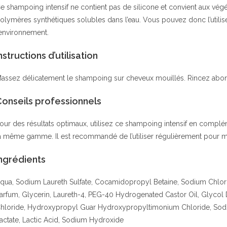
e shampoing intensif ne contient pas de silicone et convient aux végé
olymères synthétiques solubles dans l’eau. Vous pouvez donc l’utiliser
’environnement.
nstructions d’utilisation
assez délicatement le shampoing sur cheveux mouillés. Rincez ab
Conseils professionnels
our des résultats optimaux, utilisez ce shampoing intensif en compl
a même gamme. Il est recommandé de l’utiliser régulièrement pour mai
ngrédients
qua, Sodium Laureth Sulfate, Cocamidopropyl Betaine, Sodium Chlori
arfum, Glycerin, Laureth-4, PEG-40 Hydrogenated Castor Oil, Glycol
hloride, Hydroxypropyl Guar Hydroxypropyltimonium Chloride, Sodiu
actate, Lactic Acid, Sodium Hydroxide