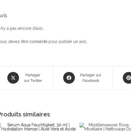
vis
l n’y a pas encore d’avis.
ous devez être
connecté
pour publier un avis.
Opens
Opens
Ope
Partager
Partager sur
in
sur Twitter
in
Facebook
in
a
a
a
new
new
new
window
window
win
Produits similaires