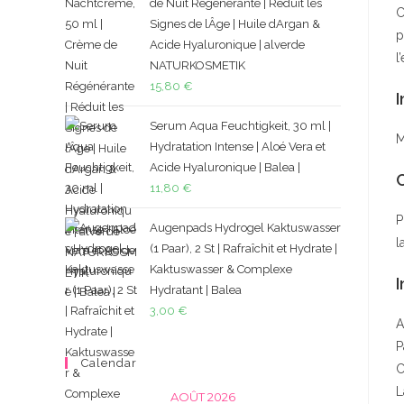
de Nuit Régénérante | Réduit les
C
Signes de lÂge | Huile dArgan &
p
Acide Hyaluronique | alverde
l
NATURKOSMETIK
15,80
€
I
Serum Aqua Feuchtigkeit, 30 ml |
M
Hydratation Intense | Aloé Vera et
Acide Hyaluronique | Balea |
11,80
€
P
Augenpads Hydrogel Kaktuswasser
l
(1 Paar), 2 St | Rafraîchit et Hydrate |
Kaktuswasser & Complexe
I
Hydratant | Balea
3,00
€
A
P
Calendar
C
L
AOÛT 2026