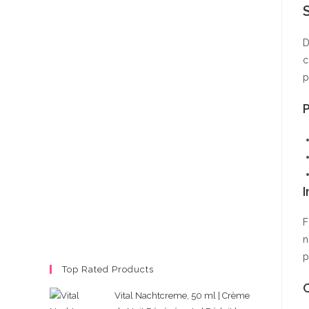
D
c
p
P
I
F
n
p
Top Rated Products
Vital Nachtcreme, 50 ml | Crème