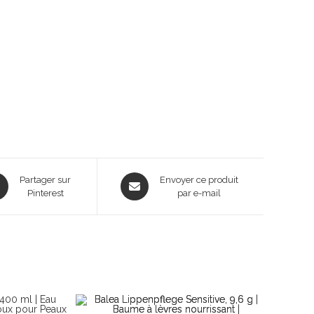
ns
Opens
Partager sur
Envoyer ce produit
Pinterest
in
par e-mail
a
new
dow
window