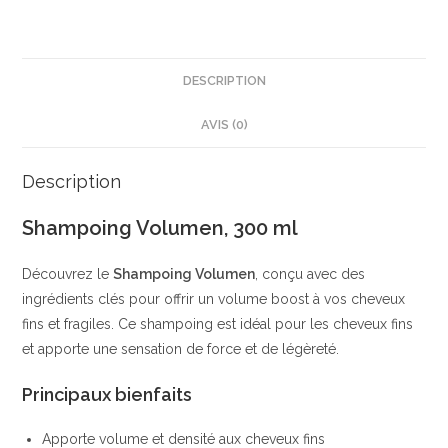
Shampoing
|
Volume
et
DESCRIPTION
éclat
AVIS (0)
|
Sans
alcool,
Description
sans
Shampoing Volumen, 300 ml
ammoniaque,
sans
Découvrez le
Shampoing Volumen
, conçu avec des
silicones,
ingrédients clés pour offrir un volume boost à vos cheveux
vegan
fins et fragiles. Ce shampoing est idéal pour les cheveux fins
|
et apporte une sensation de force et de légèreté.
Balea
Principaux bienfaits
Apporte volume et densité aux cheveux fins