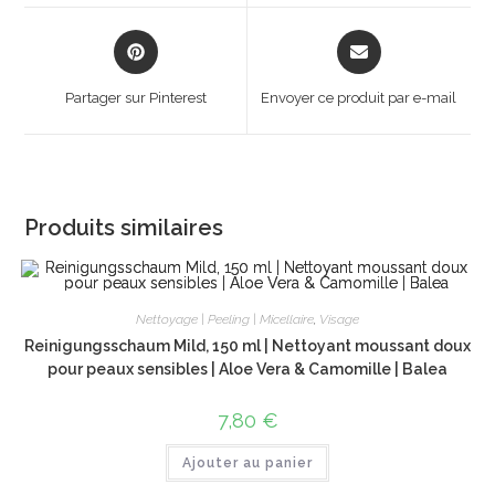
window
window
Opens
Opens
in
in
a
a
Partager sur Pinterest
Envoyer ce produit par e-mail
new
new
window
window
Produits similaires
Nettoyage | Peeling | Micellaire
,
Visage
Reinigungsschaum Mild, 150 ml | Nettoyant moussant doux
pour peaux sensibles | Aloe Vera & Camomille | Balea
7,80
€
Ajouter au panier