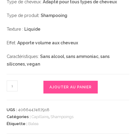
Type de cheveux:
Adapté pour tous types de cheveux
Type de produit:
Shampooing
Texture :
Liquide
Effet:
Apporte volume aux cheveux
Caractéristiques:
Sans alcool, sans ammoniac, sans
silicones, vegan
quantité
AJOUTER AU PANIER
de
Shampoo
Volumen,
UGS :
4066447467918
300
Catégories :
Capillaire
,
Shampoings
ml
Étiquette :
Balea
|