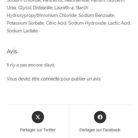
Sodium Chloride, Panthenol, Niacinamide, Parfum, Glycerin,
Urea, Glycol Distearate, Laureth-4, Starch
Hydroxypropyltrimonium Chloride, Sodium Benzoate,
Potassium Sorbate, Citric Acid, Sodium Hydroxide, Lactic Acid,
Sodium Lactate.
Avis
Il n’y a pas encore d’avis.
Vous devez être
connecté
pour publier un avis.
Opens
Opens
in
in
a
a
Partager sur Twitter
Partager sur Facebook
new
new