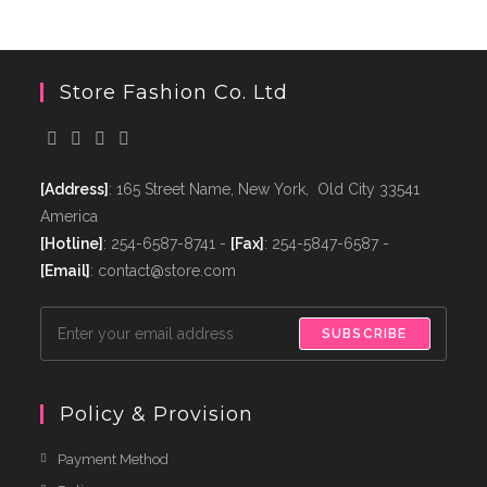
Store Fashion Co. Ltd
[Address]
: 165 Street Name, New York, Old City 33541
America
[Hotline]
: 254-6587-8741 -
[Fax]
: 254-5847-6587 -
[Email]
: contact@store.com
SUBSCRIBE
Policy & Provision
Payment Method