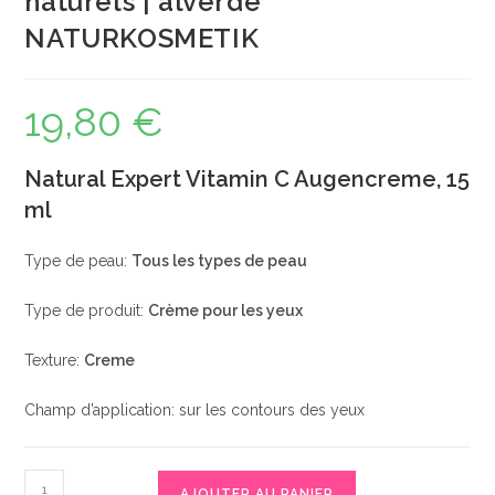
naturels | alverde
NATURKOSMETIK
19,80
€
Natural Expert Vitamin C Augencreme, 15
ml
Type de peau:
Tous les types de peau
Type de produit:
Crème pour les yeux
Texture:
Creme
Champ d’application: sur les contours des yeux
quantité
AJOUTER AU PANIER