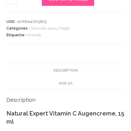
de
Natural
Expert
UGS :
4066447215823
Vitamin
Catégories :
Soins des yeux
,
Visage
C
Étiquette :
Alverde
Augencreme,
15
ml
|
Réduit
DESCRIPTION
les
AVIS (0)
cernes
et
illumine
Description
le
Natural Expert Vitamin C Augencreme, 15
regard
ml
|
Vitamine