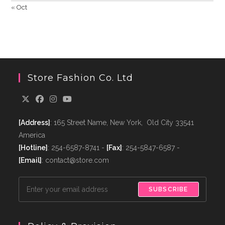
« Oct
Store Fashion Co. Ltd
[Address]
: 165 Street Name, New York, Old City 33541
America
[Hotline]
: 254-6587-8741 -
[Fax]
: 254-5847-6587 -
[Email]
: contact@store.com
SUBSCRIBE