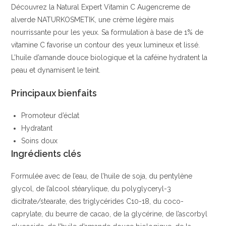
Découvrez la Natural Expert Vitamin C Augencreme de
C
alverde NATURKOSMETIK, une crème légère mais
et
nourrissante pour les yeux. Sa formulation à base de 1% de
ingrédients
vitamine C favorise un contour des yeux lumineux et lissé.
naturels
L’huile d’amande douce biologique et la caféine hydratent la
|
peau et dynamisent le teint.
alverde
NATURKOSMETIK
Principaux bienfaits
Promoteur d’éclat
Hydratant
Soins doux
Ingrédients clés
Formulée avec de l’eau, de l’huile de soja, du pentylène
glycol, de l’alcool stéarylique, du polyglyceryl-3
dicitrate/stearate, des triglycérides C10-18, du coco-
caprylate, du beurre de cacao, de la glycérine, de l’ascorbyl