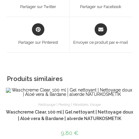
a
a
Partager sur Twitter
Partager sur Facebook
new
new
window
window
Opens
Opens
in
in
a
a
Partager sur Pinterest
Envoyer ce produit par e-mail
new
new
window
window
Produits similaires
Nettoyage | Peeling | Micellaire
,
Visage
Waschcreme Clear, 100 ml | Gel nettoyant | Nettoyage doux
| Aloé vera & Bardane | alverde NATURKOSMETIK
9,80
€