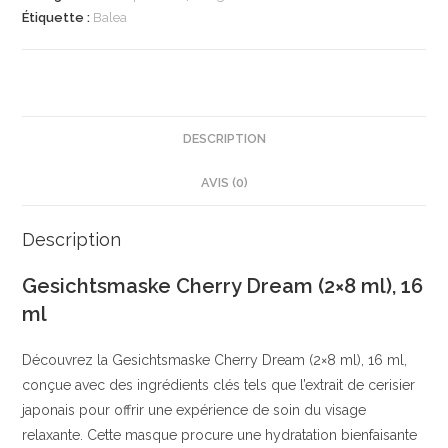
Dream
Étiquette :
Balea
(2x8
ml),
16
ml
|
DESCRIPTION
Révélateur
AVIS (0)
déclat
|
Cerise
Description
et
Gesichtsmaske Cherry Dream (2×8 ml), 16
ingrédients
ml
naturels
|
Découvrez la Gesichtsmaske Cherry Dream (2×8 ml), 16 ml,
Balea
conçue avec des ingrédients clés tels que l’extrait de cerisier
|
japonais pour offrir une expérience de soin du visage
relaxante. Cette masque procure une hydratation bienfaisante