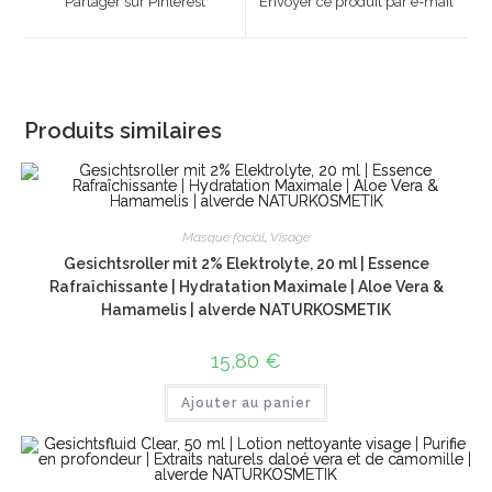
Partager sur Pinterest
Envoyer ce produit par e-mail
new
new
window
window
Produits similaires
Masque facial
,
Visage
Gesichtsroller mit 2% Elektrolyte, 20 ml | Essence
Rafraîchissante | Hydratation Maximale | Aloe Vera &
Hamamelis | alverde NATURKOSMETIK
15,80
€
Ajouter au panier