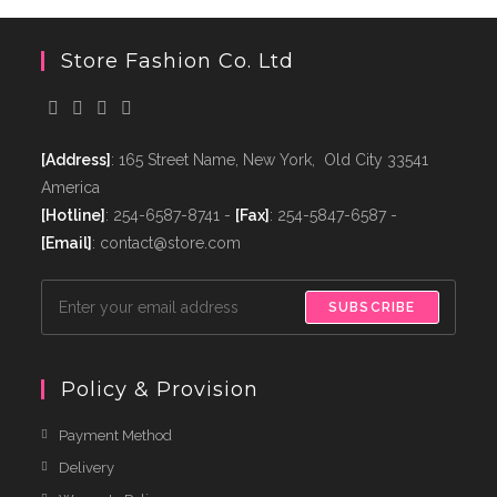
Store Fashion Co. Ltd
[Address]
: 165 Street Name, New York, Old City 33541
America
[Hotline]
: 254-6587-8741 -
[Fax]
: 254-5847-6587 -
[Email]
: contact@store.com
SUBSCRIBE
Policy & Provision
Payment Method
Delivery