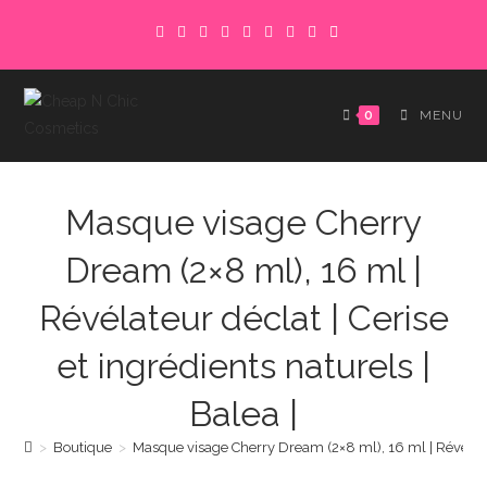
Skip
to
content
0
MENU
Masque visage Cherry
Dream (2×8 ml), 16 ml |
Révélateur déclat | Cerise
et ingrédients naturels |
Balea |
>
Boutique
>
Masque visage Cherry Dream (2×8 ml), 16 ml | Révélateur