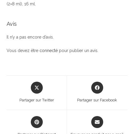
(2×8 ml), 16 ml.
Avis
Il n’y a pas encore d’avis.
Vous devez être
connecté
pour publier un avis.
Opens
Opens
in
in
a
a
Partager sur Twitter
Partager sur Facebook
new
new
window
window
Opens
Opens
in
in
a
a