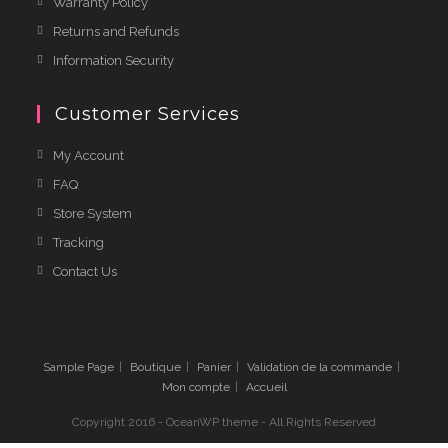
Warranty Policy
Returns and Refunds
Information Security
Customer Services
My Account
FAQ
Store System
Tracking
Contact Us
Sample Page
Boutique
Panier
Validation de la commande
Mon compte
Accueil
Copyright 2016 - OceanWP theme - All Rights Reserved