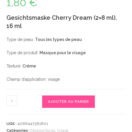
1,80
€
Gesichtsmaske Cherry Dream (2×8 ml),
16 ml
Type de peau:
Tous les types de peau
Type de produit:
Masque pour le visage
Texture:
Crème
Champ d’application: visage
quantité
AJOUTER AU PANIER
de
Masque
visage
UGS :
4066447381801
Cherry
Catégories :
Masque facial
,
Visage