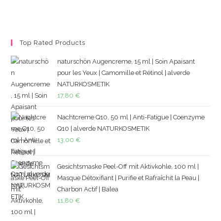
Top Rated Products
naturschön Augencreme, 15 ml | Soin Apaisant
pour les Yeux | Camomille et Rétinol | alverde
NATURKOSMETIK
17,80
€
Nachtcreme Q10, 50 ml | Anti-Fatigue | Coenzyme
Q10 | alverde NATURKOSMETIK
13,00
€
Gesichtsmaske Peel-Off mit Aktivkohle, 100 ml |
Masque Détoxifiant | Purifie et Rafraîchit la Peau |
Charbon Actif | Balea
11,80
€