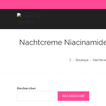
Skip
to
content
Nachtcreme Niacinamide, 
>
Boutique
>
Nachtcrem
Rechercher
RECHERCHER