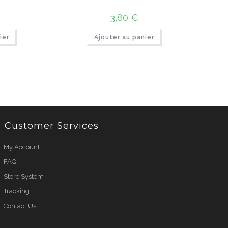
3,80
€
ier
Ajouter au panier
Customer Services
My Account
FAQ
Store System
Tracking
Contact Us