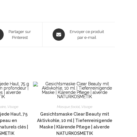
ns
Opens
Partager sur
Envoyer ce produit
Pinterest
in
par e-mail
a
new
dow
window
aire
,
Visage
Masque facial
,
Visage
jede Haut, 75
Gesichtsmaske Clear Beauty mit
a peau en
Aktivkohle, 10 ml | Tiefenreinigende
aturels clés |
Maske | Klärende Pflege | alverde
SMETIK
NATURKOSMETIK