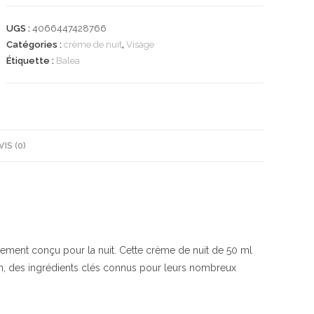
Nachtcreme
Niacinamide,
UGS :
4066447428766
50
Catégories :
crème de nuit
,
Visage
ml
Étiquette :
Balea
|
Hydratant
Nuit
avec
Puissant
VIS (0)
Anti-
Âge
|
Retinol
&
Acide
ment conçu pour la nuit. Cette crème de nuit de 50 ml
Hyaluronique
in, des ingrédients clés connus pour leurs nombreux
|
Balea