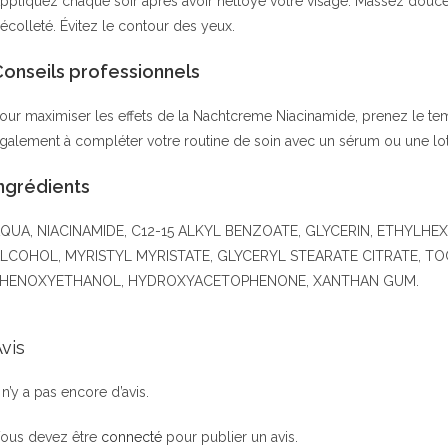
ppliquez chaque soir après avoir nettoyé votre visage. Massez doucem
écolleté. Évitez le contour des yeux.
Conseils professionnels
our maximiser les effets de la Nachtcreme Niacinamide, prenez le tem
galement à compléter votre routine de soin avec un sérum ou une lot
ngrédients
QUA, NIACINAMIDE, C12-15 ALKYL BENZOATE, GLYCERIN, ETHYLHEXY
LCOHOL, MYRISTYL MYRISTATE, GLYCERYL STEARATE CITRATE, T
HENOXYETHANOL, HYDROXYACETOPHENONE, XANTHAN GUM.
vis
l n’y a pas encore d’avis.
ous devez être
connecté
pour publier un avis.