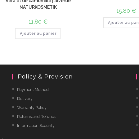
vera et de camomille | alverde
NATURKOSMETIK
15,80
€
11,80
€
Ajouter au pan
Ajouter au panier
Policy & Provision
Payment Method
Delivery
Warranty Policy
Returns and Refunds
Information Security