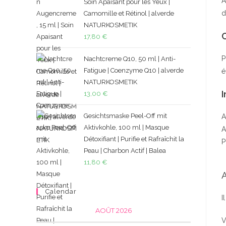
A
Soin Apaisant pour les Yeux |
d
Camomille et Rétinol | alverde
NATURKOSMETIK
17,80
€
P
Nachtcreme Q10, 50 ml | Anti-
Fatigue | Coenzyme Q10 | alverde
é
NATURKOSMETIK
I
13,00
€
Gesichtsmaske Peel-Off mit
A
Aktivkohle, 100 ml | Masque
A
Détoxifiant | Purifie et Rafraîchit la
P
Peau | Charbon Actif | Balea
11,80
€
A
Calendar
I
AOÛT 2026
V