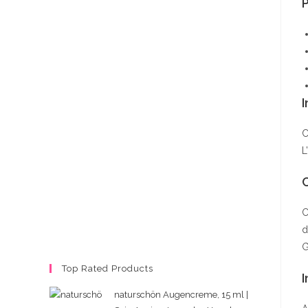
P
I
C
L
C
d
G
Top Rated Products
I
naturschön Augencreme, 15 ml |