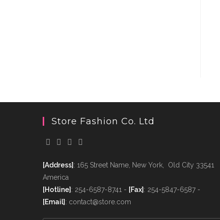
Store Fashion Co. Ltd
[Address]
: 165 Street Name, New York, Old City 33541
America
[Hotline]
: 254-6587-8741 -
[Fax]
: 254-5847-6587 -
[Email]
: contact@store.com