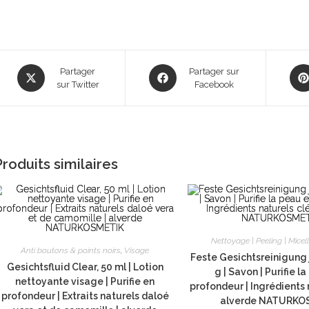
Opens
Opens
Ope
Partager
Partager sur
in
sur Twitter
in
Facebook
in
a
a
a
new
new
new
window
window
win
Produits similaires
Nettoyage | Peeling | Micell
Anti boutons & points noirs
,
Visage
Feste Gesichtsreinigung 
Gesichtsfluid Clear, 50 ml | Lotion
g | Savon | Purifie l
nettoyante visage | Purifie en
profondeur | Ingrédients n
profondeur | Extraits naturels daloé
alverde NATURKO