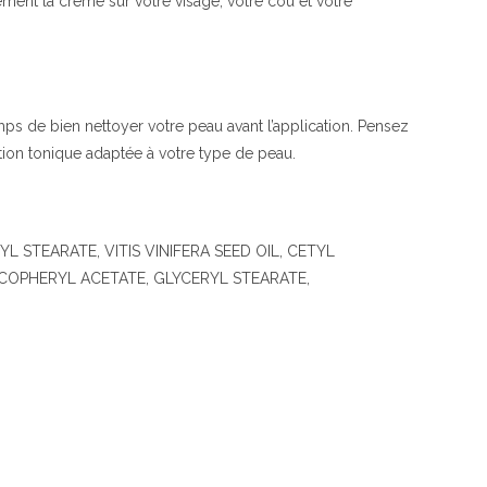
ent la crème sur votre visage, votre cou et votre
ps de bien nettoyer votre peau avant l’application. Pensez
ion tonique adaptée à votre type de peau.
L STEARATE, VITIS VINIFERA SEED OIL, CETYL
OCOPHERYL ACETATE, GLYCERYL STEARATE,