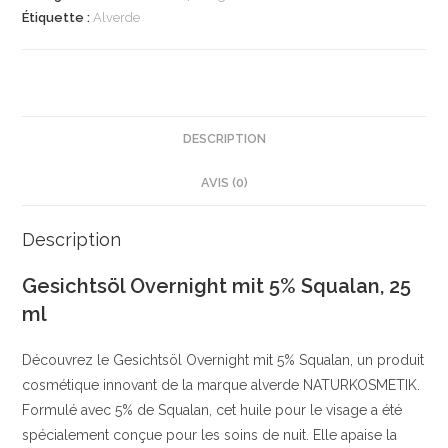
5%
Étiquette :
Alverde
Squalan,
25
ml
|
Soin
DESCRIPTION
Visage
AVIS (0)
Nourrissant
|
Squalan
Description
Naturel
Gesichtsöl Overnight mit 5% Squalan, 25
|
ml
alverde
NATURKOSMETIK
Découvrez le Gesichtsöl Overnight mit 5% Squalan, un produit
cosmétique innovant de la marque alverde NATURKOSMETIK.
Formulé avec 5% de Squalan, cet huile pour le visage a été
spécialement conçue pour les soins de nuit. Elle apaise la