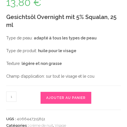
13,80
€
Gesichtsöl Overnight mit 5% Squalan, 25
ml
Type de peau:
adapté à tous les types de peau
Type de produit:
huile pour le visage
Texture:
légère et non grasse
Champ d’application: sur tout le visage et le cou
quantité
AJOUTER AU PANIER
de
Gesichtsöl
Overnight
UGS :
4066447315851
mit
Catégories :
crème de nuit
,
Visage