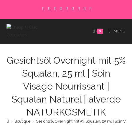
Skip
to
content
0
MENU
Gesichtsöl Overnight mit 5%
Squalan, 25 ml | Soin
Visage Nourrissant |
Squalan Naturel | alverde
NATURKOSMETIK
>
Boutique
>
Gesichtsöl Overnight mit 5% Squalan, 25 ml | Soin Vi