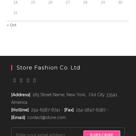
24
25
26
27
28
29
30
31
« Oct
Store Fashion Co. Ltd
[Address]
: 165 Street Name, New York, Old City 33541
America
[Hotline]
: 254-6587-8741 -
[Fax]
: 254-5847-6587 -
[Email]
: contact@store.com
SUBSCRIBE