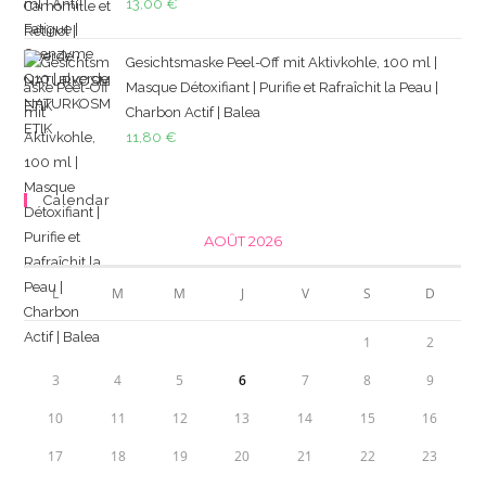
13,00
€
Gesichtsmaske Peel-Off mit Aktivkohle, 100 ml |
Masque Détoxifiant | Purifie et Rafraîchit la Peau |
Charbon Actif | Balea
11,80
€
Calendar
AOÛT 2026
L
M
M
J
V
S
D
1
2
3
4
5
6
7
8
9
10
11
12
13
14
15
16
17
18
19
20
21
22
23