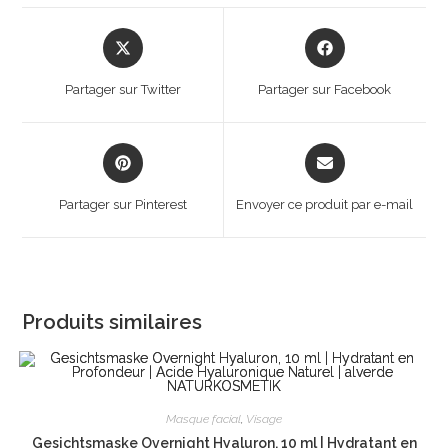
Opens
Opens
in
in
a
a
Partager sur Twitter
Partager sur Facebook
new
new
window
window
Opens
Opens
in
in
a
a
Partager sur Pinterest
Envoyer ce produit par e-mail
new
new
window
window
Produits similaires
Masque facial
,
Visage
Gesichtsmaske Overnight Hyaluron, 10 ml | Hydratant en