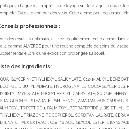
ppliquez chaque matin après le nettoyage sur le visage, le cou et le
omplète. Évitez le contour des yeux. Cette crème peut également êt
onseils professionnels :
our des résultats optimaux, utilisez régulièrement cette crème dans v
e la gamme ALVERDE pour une routine complète de soins du visage. I
upplémentaire lors d’une exposition prolongée au soleil.
iste des ingrédients :
QUA, GLYCERIN, ETHYLHEXYL SALICYLATE, C12-15 ALKYL BENZO
LCOHOL, DIBUTYL ADIPATE, HYDROGENATED COCO-GLYCERIDES, 
YRISTYL MYRISTATE, PROPYLHEPTYL CAPRYLATE, SODIUM PHENYL
ERA, GLYCERYL STEARATE, PANTHENOL, AMARANTHUS CAUDATUS S
ALMITOYL TRIPEPTIDE-1, PALMITOYL TETRAPEPTIDE-7, BIS-ETHY
THYLHEXYL TRIAZONE, TOCOPHEROL, SORBITAN LAURATE, CERA 
EHENATE, FAEX EXTRACT, C18_36 ACID GLYCOL ESTER, C18-36 ACID