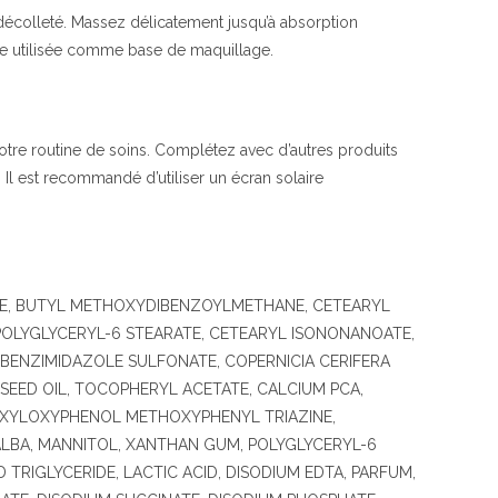
 décolleté. Massez délicatement jusqu’à absorption
re utilisée comme base de maquillage.
otre routine de soins. Complétez avec d’autres produits
l est recommandé d’utiliser un écran solaire
ATE, BUTYL METHOXYDIBENZOYLMETHANE, CETEARYL
POLYGLYCERYL-6 STEARATE, CETEARYL ISONONANOATE,
BENZIMIDAZOLE SULFONATE, COPERNICIA CERIFERA
EED OIL, TOCOPHERYL ACETATE, CALCIUM PCA,
LHEXYLOXYPHENOL METHOXYPHENYL TRIAZINE,
ALBA, MANNITOL, XANTHAN GUM, POLYGLYCERYL-6
 TRIGLYCERIDE, LACTIC ACID, DISODIUM EDTA, PARFUM,