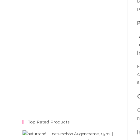
D
p
P
I
F
c
a
C
C
n
Top Rated Products
I
naturschön Augencreme, 15 ml |