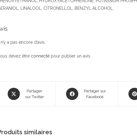
HENOXYETHANOL, HYDROXYACETOPHENONE, POTASSIUM PHOSPHAT
ERANIOL, LINALOOL, CITRONELLOL, BENZYL ALCOHOL.
vis
l n’y a pas encore d’avis.
ous devez être
connecté
pour publier un avis.
Opens
Opens
Ope
Partager
Partager sur
in
sur Twitter
in
Facebook
in
a
a
a
new
new
new
window
window
win
Produits similaires