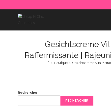
Skip
to
content
Gesichtscreme Vita
Raffermissante | Rajeuni
>
Boutique
>
Gesichtscreme Vital + stra
Rechercher
RECHERCHER