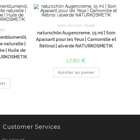
Soins des yeux
,
Visage
age
naturschön Augencreme, 15 ml | Soin
nenblumenöl,
Apaisant pour les Yeux | Camomille et
e naturelle |
Rétinol | alverde NATURKOSMETIK
e | Huile de
ATURKOSMETIK
17,80
€
Ajouter au panier
ier
Customer Services
My Account