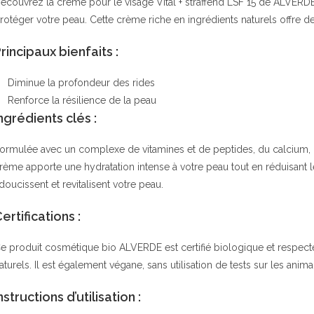
écouvrez la crème pour le visage Vital + straffend LSF 15 de ALVERD
rotéger votre peau. Cette crème riche en ingrédients naturels offre d
rincipaux bienfaits :
Diminue la profondeur des rides
Renforce la résilience de la peau
ngrédients clés :
ormulée avec un complexe de vitamines et de peptides, du calcium, de 
rème apporte une hydratation intense à votre peau tout en réduisant les
doucissent et revitalisent votre peau.
ertifications :
e produit cosmétique bio ALVERDE est certifié biologique et respect
aturels. Il est également végane, sans utilisation de tests sur les ani
nstructions d’utilisation :