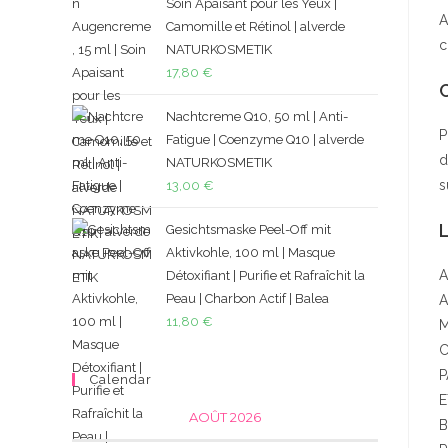
Soin Apaisant pour les Yeux |
A
Camomille et Rétinol | alverde
c
NATURKOSMETIK
17,80
€
C
Nachtcreme Q10, 50 ml | Anti-
P
Fatigue | Coenzyme Q10 | alverde
d
NATURKOSMETIK
s
13,00
€
L
Gesichtsmaske Peel-Off mit
Aktivkohle, 100 ml | Masque
A
Détoxifiant | Purifie et Rafraîchit la
Peau | Charbon Actif | Balea
A
11,80
€
M
C
P
Calendar
E
AOÛT 2026
B