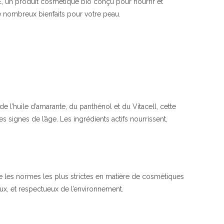
Rajeunit
E, un produit cosmétique bio conçu pour nourrir et
et
e nombreux bienfaits pour votre peau.
Protège
la
Peau
|
Ingrédients
Naturels
Clés
l’huile d’amarante, du panthénol et du Vitacell, cette
|
 signes de l’âge. Les ingrédients actifs nourrissent,
Balea
e les normes les plus strictes en matière de cosmétiques
maux, et respectueux de l’environnement.