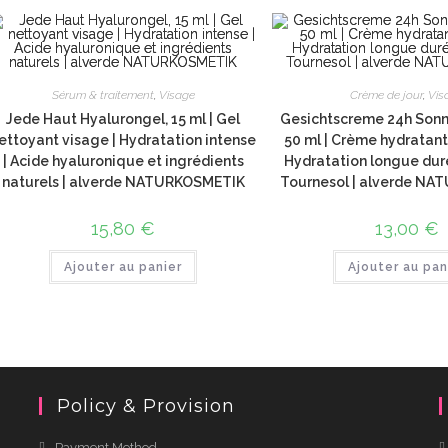
Sérum & traitement
,
Visage
Crème de jour
,
Vis
Jede Haut Hyalurongel, 15 ml | Gel
Gesichtscreme 24h Son
ettoyant visage | Hydratation intense
50 ml | Crème hydratant
| Acide hyaluronique et ingrédients
Hydratation longue duré
naturels | alverde NATURKOSMETIK
Tournesol | alverde N
15,80
€
13,00
€
Ajouter au panier
Ajouter au pan
Policy & Provision
Payment Method