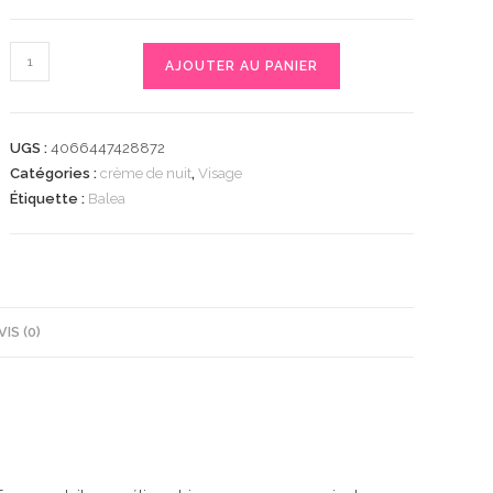
quantité
AJOUTER AU PANIER
de
Gesichtscreme
Vital
UGS :
4066447428872
+
Catégories :
crème de nuit
,
Visage
straffend
Étiquette :
Balea
LSF
15,
50
ml
|
VIS (0)
Crème
Hydratante
et
Raffermissante
|