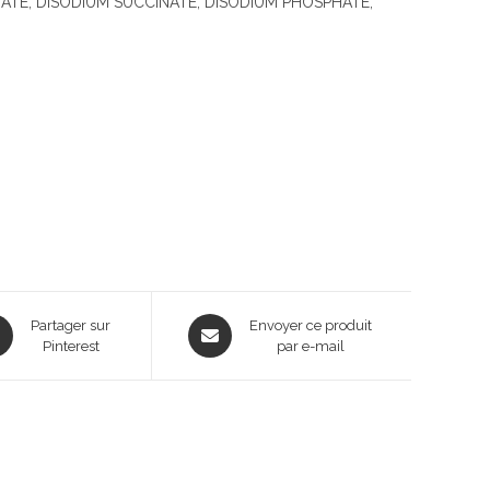
E, DISODIUM SUCCINATE, DISODIUM PHOSPHATE,
ns
Opens
Partager sur
Envoyer ce produit
Pinterest
in
par e-mail
a
new
dow
window