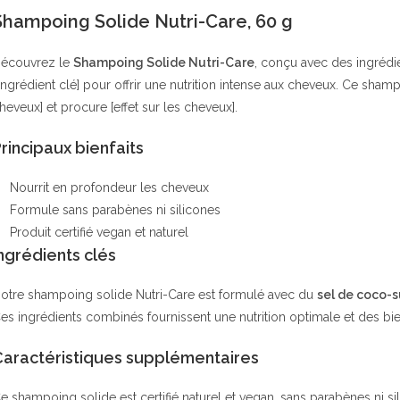
Shampoing Solide Nutri-Care, 60 g
écouvrez le
Shampoing Solide Nutri-Care
, conçu avec des ingrédie
’ingrédient clé] pour offrir une nutrition intense aux cheveux. Ce sha
heveux] et procure [effet sur les cheveux].
rincipaux bienfaits
Nourrit en profondeur les cheveux
Formule sans parabènes ni silicones
Produit certifié vegan et naturel
ngrédients clés
otre shampoing solide Nutri-Care est formulé avec du
sel de coco-s
es ingrédients combinés fournissent une nutrition optimale et des bie
Caractéristiques supplémentaires
e shampoing solide est certifié naturel et vegan, sans parabènes ni sili