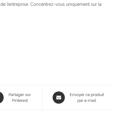
 de l’entreprise. Concentrez-vous uniquement sur la
ns
Opens
Partager sur
Envoyer ce produit
Pinterest
in
par e-mail
a
new
dow
window