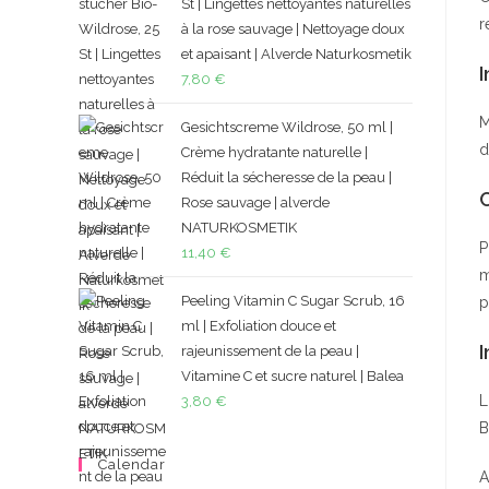
St | Lingettes nettoyantes naturelles
r
à la rose sauvage | Nettoyage doux
et apaisant | Alverde Naturkosmetik
I
7,80
€
M
Gesichtscreme Wildrose, 50 ml |
d
Crème hydratante naturelle |
Réduit la sécheresse de la peau |
Rose sauvage | alverde
NATURKOSMETIK
P
11,40
€
m
Peeling Vitamin C Sugar Scrub, 16
p
ml | Exfoliation douce et
I
rajeunissement de la peau |
Vitamine C et sucre naturel | Balea
L
3,80
€
B
Calendar
A