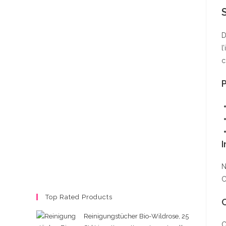
D
l
c
P
I
N
C
Top Rated Products
Reinigungstücher Bio-Wildrose, 25
C