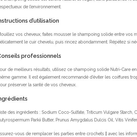
espectueux de l’environnement.
nstructions d’utilisation
ouillez vos cheveux, faites mousser le shampoing solide entre vos 
élicatement le cuir chevelu, puis rincez abondamment. Répétez si néce
Conseils professionnels
our de meilleurs résultats, utilisez ce shampoing solide Nutri-Care 
ême gamme. Il est également recommandé d’éviter les coiffures trop se
our préserver la santé de vos cheveux.
ngrédients
iste des ingrédients : Sodium Coco-Sulfate, Triticum Vulgare Starch, 
utyrospermum Parkii Butter, Prunus Amygdalus Dulcis Oil, Vitis Vinife
ssurez-vous de remplacer les parties entre crochets [] avec les info