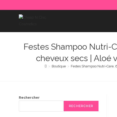
Skip
to
content
Festes Shampoo Nutri-Car
cheveux secs | Aloé 
>
Boutique
>
Festes Shampoo Nutri-Care, 60
Rechercher
RECHERCHER