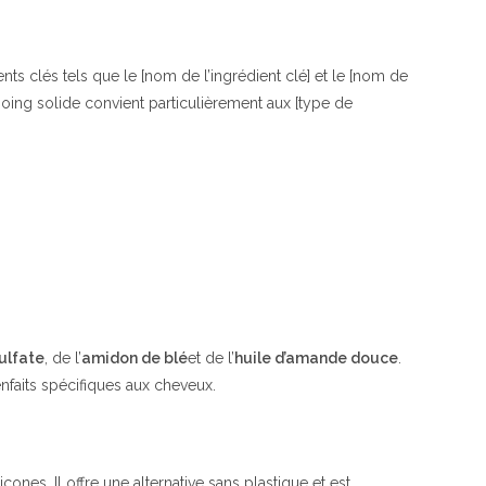
pour
les
cheveux
nts clés tels que le [nom de l’ingrédient clé] et le [nom de
secs
mpoing solide convient particulièrement aux [type de
|
Aloé
vera
et
beurre
de
karité
|
alverde
ulfate
, de l’
amidon de blé
et de l’
huile d’amande douce
.
NATURKOSMETIK
nfaits spécifiques aux cheveux.
|
cones. Il offre une alternative sans plastique et est