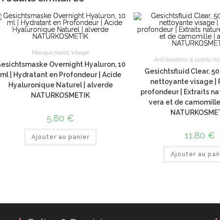
Masque facial
,
Visage
Anti boutons & points no
esichtsmaske Overnight Hyaluron, 10
Gesichtsfluid Clear, 50
ml | Hydratant en Profondeur | Acide
nettoyante visage | P
Hyaluronique Naturel | alverde
profondeur | Extraits na
NATURKOSMETIK
vera et de camomille
NATURKOSME
5,80
€
11,80
€
Ajouter au panier
Ajouter au pan