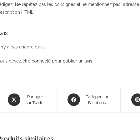
édigez. Ne répétez pas les consignes et ne mentionnez pas l’adresse
escription HTML.
vis
l n’y a pas encore d’avis.
ous devez être
connecté
pour publier un avis.
Opens
Opens
Ope
Partager
Partager sur
in
sur Twitter
in
Facebook
in
a
a
a
new
new
new
window
window
win
Produits similaires