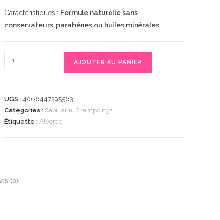
Caractéristiques :
Formule naturelle sans
conservateurs, parabènes ou huiles minérales
quantité
AJOUTER AU PANIER
de
Festes
Shampoo
UGS :
4066447395563
Nutri-
Catégories :
Capillaire
,
Shampoings
Care,
Étiquette :
Alverde
60
g
|
Shampoing
solide
VIS (0)
|
Nutrition
intense