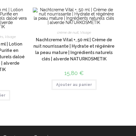
crème de nuit
,
Visage
irs
,
Visage
Nachtcreme Vital +, 50 ml | Crème de
 ml | Lotion
nuit nourrissante | Hydrate et régénère
urifie en
la peau mature | Ingrédients naturels
turels daloé
clés | alverde NATURKOSMETIK
 | alverde
TIK
15,80
€
Ajouter au panier
ier