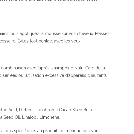
mains, puis appliquez la mousse sur vos cheveux. Massez
ssaire. Évitez tout contact avec les yeux.
en combinaison avec l’après-shampoing Nutri-Care de la
rrées ou l’utilisation excessive d’appareils chauffants
Citric Acid, Parfum, Theobroma Cacao Seed Butter,
ra Seed Oil, Linalool, Limonene.
rmations spécifiques au produit cosmétique que vous