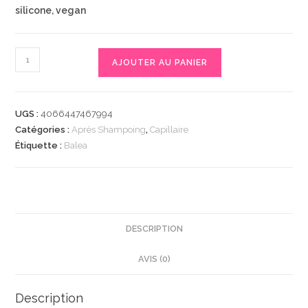
silicone, vegan
quantité
AJOUTER AU PANIER
de
Conditioner
Farbglanz,
UGS :
4066447467994
0,3
Catégories :
Après Shampoing
,
Capillaire
l
Étiquette :
Balea
|
Après-
shampoing
|
Réveille
DESCRIPTION
léclat
AVIS (0)
des
cheveux
colorés
Description