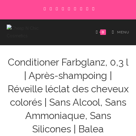
Skip
to
content
0
MENU
Conditioner Farbglanz, 0,3 l
| Après-shampoing |
Réveille léclat des cheveux
colorés | Sans Alcool, Sans
Ammoniaque, Sans
Silicones | Balea