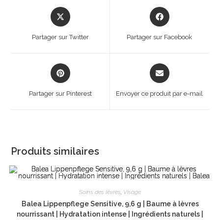
Opens
Opens
in
in
a
a
Partager sur Twitter
Partager sur Facebook
new
new
window
window
Opens
Opens
in
in
a
a
Partager sur Pinterest
Envoyer ce produit par e-mail
new
new
window
window
Produits similaires
Soins des lèvres
,
Visage
Balea Lippenpflege Sensitive, 9,6 g | Baume à lèvres
nourrissant | Hydratation intense | Ingrédients naturels |