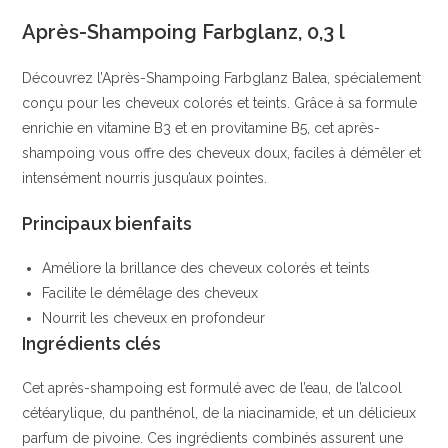
|
Après-Shampoing Farbglanz, 0,3 l
Sans
Alcool,
Découvrez l’Après-Shampoing Farbglanz Balea, spécialement
Sans
conçu pour les cheveux colorés et teints. Grâce à sa formule
Ammoniaque,
enrichie en vitamine B3 et en provitamine B5, cet après-
Sans
shampoing vous offre des cheveux doux, faciles à démêler et
Silicones
intensément nourris jusqu’aux pointes.
|
Balea
Principaux bienfaits
Améliore la brillance des cheveux colorés et teints
Facilite le démêlage des cheveux
Nourrit les cheveux en profondeur
Ingrédients clés
Cet après-shampoing est formulé avec de l’eau, de l’alcool
cétéarylique, du panthénol, de la niacinamide, et un délicieux
parfum de pivoine. Ces ingrédients combinés assurent une