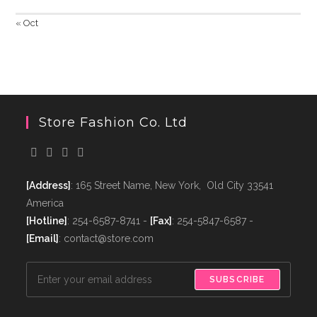
« Oct
Store Fashion Co. Ltd
[Address]
: 165 Street Name, New York, Old City 33541
America
[Hotline]
: 254-6587-8741 -
[Fax]
: 254-5847-6587 -
[Email]
: contact@store.com
SUBSCRIBE