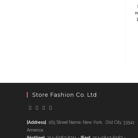
n
Store Fashion Co. Ltd
[Address]
: 165 Street Name, New York, Old City 33541
America
[Hotline]
: 254-6587-8741 -
[Fax]
: 254-5847-6587 -