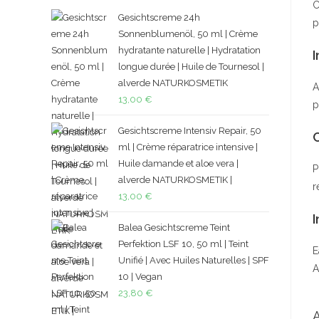
C
Gesichtscreme 24h
p
Sonnenblumenöl, 50 ml | Crème
hydratante naturelle | Hydratation
I
longue durée | Huile de Tournesol |
alverde NATURKOSMETIK
A
13,00
€
p
Gesichtscreme Intensiv Repair, 50
ml | Crème réparatrice intensive |
Huile damande et aloe vera |
P
alverde NATURKOSMETIK |
r
13,00
€
I
Balea Gesichtscreme Teint
Perfektion LSF 10, 50 ml | Teint
E
Unifié | Avec Huiles Naturelles | SPF
A
10 | Vegan
23,80
€
A