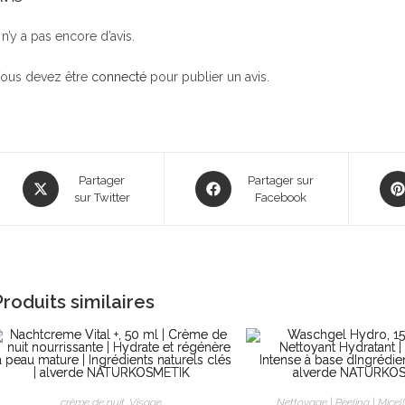
l n’y a pas encore d’avis.
ous devez être
connecté
pour publier un avis.
Opens
Opens
Ope
Partager
Partager sur
in
sur Twitter
in
Facebook
in
a
a
a
new
new
new
window
window
win
Produits similaires
crème de nuit
,
Visage
Nettoyage | Peeling | Micell