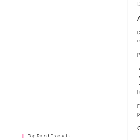
D
D
m
P
I
F
p
Top Rated Products