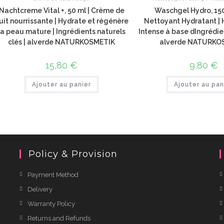
Nachtcreme Vital +, 50 ml | Crème de
Waschgel Hydro, 150
uit nourrissante | Hydrate et régénère
Nettoyant Hydratant | 
la peau mature | Ingrédients naturels
Intense à base dIngrédie
clés | alverde NATURKOSMETIK
alverde NATURKO
15,80
€
9,80
€
Ajouter au panier
Ajouter au pan
Policy & Provision
Payment Method
Delivery
Warranty Policy
Returns and Refunds