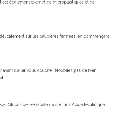
m. Il est également exempt de microplastiques et de
z délicatement sur les paupières fermées, en commençant
ir avant d’aller vous coucher. N’oubliez pas de bien
it.
Decyl Glucoside, Benzoate de sodium, Acide lévulinique,