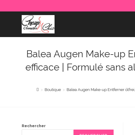
Skip
to
content
Balea Augen Make-up Entf
efficace | Formulé sans a
>
Boutique
>
Balea Augen Make-up Entferner ölfrei,
Rechercher