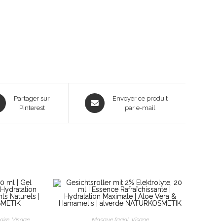
ns
Opens
Partager sur
Envoyer ce produit
Pinterest
in
par e-mail
a
new
dow
window
aire
,
Visage
Masque facial
,
Visage