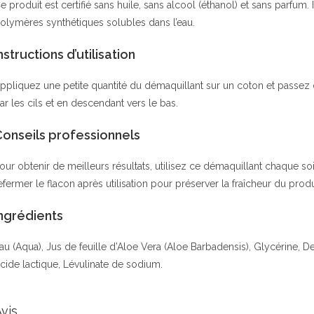
e produit est certifié sans huile, sans alcool (éthanol) et sans parfu
olymères synthétiques solubles dans l’eau.
nstructions d’utilisation
ppliquez une petite quantité du démaquillant sur un coton et passe
ar les cils et en descendant vers le bas.
Conseils professionnels
our obtenir de meilleurs résultats, utilisez ce démaquillant chaque so
efermer le flacon après utilisation pour préserver la fraîcheur du produ
ngrédients
au (Aqua), Jus de feuille d’Aloe Vera (Aloe Barbadensis), Glycérine, 
cide lactique, Lévulinate de sodium.
vis