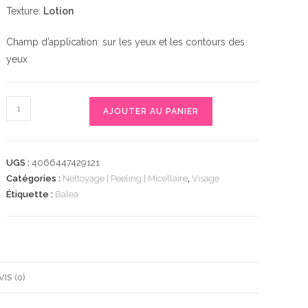
Texture:
Lotion
Champ d’application: sur les yeux et les contours des
yeux
quantité
AJOUTER AU PANIER
de
Balea
Augen
UGS :
4066447429121
Make-
Catégories :
Nettoyage | Peeling | Micellaire
,
Visage
up
Étiquette :
Balea
Entferner
ölfrei,
100
ml
|
VIS (0)
Sans