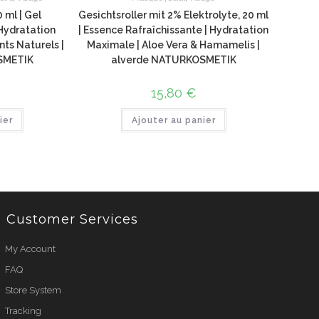
 ml | Gel
Gesichtsroller mit 2% Elektrolyte, 20 ml
Hydratation
| Essence Rafraîchissante | Hydratation
nts Naturels |
Maximale | Aloe Vera & Hamamelis |
SMETIK
alverde NATURKOSMETIK
15,80
€
ier
Ajouter au panier
Customer Services
My Account
FAQ
Store System
Tracking