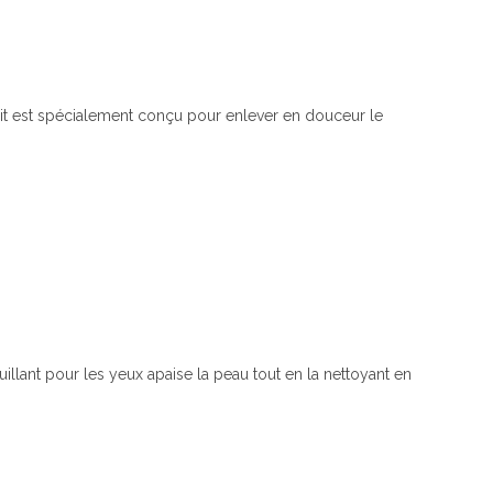
huile
pour
un
démaquillage
efficace
it est spécialement conçu pour enlever en douceur le
|
Formulé
sans
alcool,
parabène,
parfum
et
nanoparticules
|
illant pour les yeux apaise la peau tout en la nettoyant en
pH
neutre
et
vegan