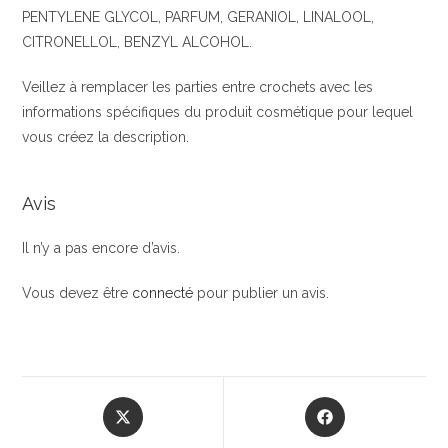
PENTYLENE GLYCOL, PARFUM, GERANIOL, LINALOOL,
CITRONELLOL, BENZYL ALCOHOL.
Veillez à remplacer les parties entre crochets avec les
informations spécifiques du produit cosmétique pour lequel
vous créez la description.
Avis
Il n’y a pas encore d’avis.
Vous devez être
connecté
pour publier un avis.
Opens
Opens
in
in