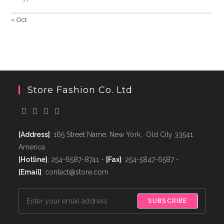
« Oct
Store Fashion Co. Ltd
[Address]
: 165 Street Name, New York, Old City 33541
America
[Hotline]
: 254-6587-8741 -
[Fax]
: 254-5847-6587 -
[Email]
: contact@store.com
SUBSCRIBE