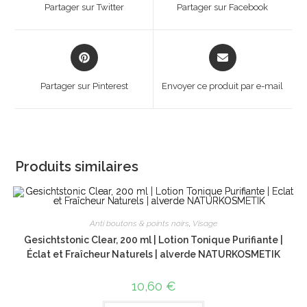
a
a
Partager sur Twitter
Partager sur Facebook
new
new
window
window
Opens
Opens
in
in
a
a
Partager sur Pinterest
Envoyer ce produit par e-mail
new
new
window
window
Produits similaires
Anti boutons & points noirs
,
Visage
Gesichtstonic Clear, 200 ml | Lotion Tonique Purifiante |
Éclat et Fraîcheur Naturels | alverde NATURKOSMETIK
10,60
€