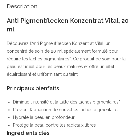
Extraits
Description
Naturels
Anti Pigmentflecken Konzentrat Vital, 20
de
ml
Vitamine
C
Découvrez l’Anti Pigmentflecken Konzentrat Vital, un
|
concentré de soin de 20 ml spécialement formulé pour
Sans
réduire les taches pigmentaires*. Ce produit de soin pour la
Colorants,
peau est idéal pour les peaux matures et offre un effet
Parabènes,
éclaircissant et uniformisant du teint.
ou
Huiles
Principaux bienfaits
Minérales
Diminue l’intensité et la taille des taches pigmentaires*
Prévient l’apparition de nouvelles taches pigmentaires
Hydrate la peau en profondeur
Protège la peau contre les radicaux libres
Ingrédients clés