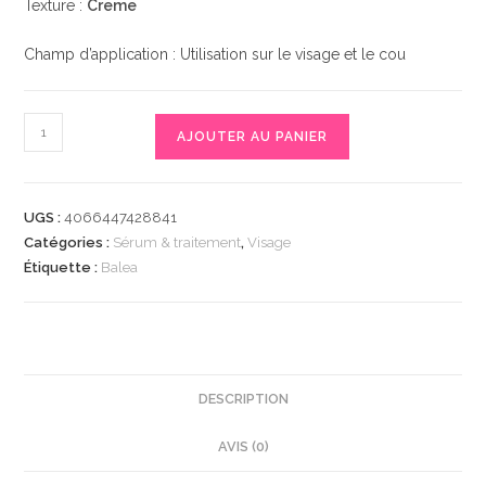
Texture :
Creme
Champ d’application : Utilisation sur le visage et le cou
quantité
AJOUTER AU PANIER
de
Balea
Anti
UGS :
4066447428841
Pigmentflecken
Catégories :
Sérum & traitement
,
Visage
Konzentrat
Étiquette :
Balea
Vital,
20
ml
|
Sérum
DESCRIPTION
Éclaircissant
AVIS (0)
Révolutionnaire
|