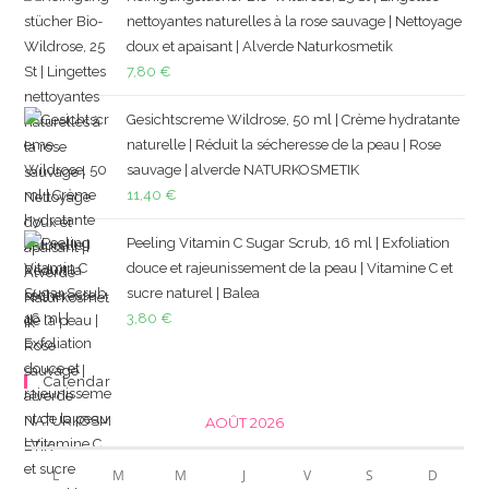
nettoyantes naturelles à la rose sauvage | Nettoyage
doux et apaisant | Alverde Naturkosmetik
7,80
€
Gesichtscreme Wildrose, 50 ml | Crème hydratante
naturelle | Réduit la sécheresse de la peau | Rose
sauvage | alverde NATURKOSMETIK
11,40
€
Peeling Vitamin C Sugar Scrub, 16 ml | Exfoliation
douce et rajeunissement de la peau | Vitamine C et
sucre naturel | Balea
3,80
€
Calendar
AOÛT 2026
L
M
M
J
V
S
D