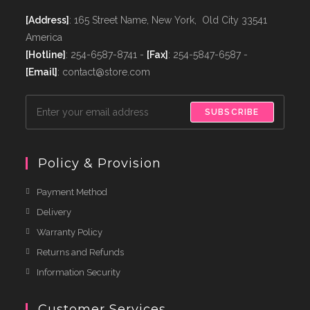
[Address]
: 165 Street Name, New York, Old City 33541
America
[Hotline]
: 254-6587-8741 -
[Fax]
: 254-5847-6587 -
[Email]
: contact@store.com
SUBSCRIBE
Policy & Provision
Payment Method
Delivery
Warranty Policy
Returns and Refunds
Information Security
Customer Services