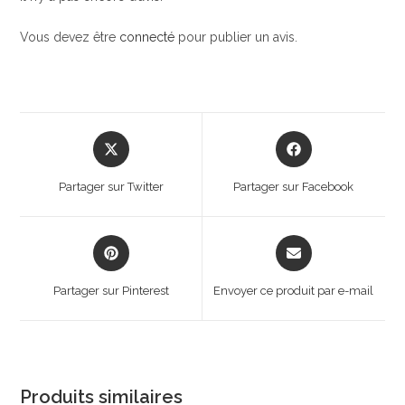
Vous devez être
connecté
pour publier un avis.
Opens
Opens
in
in
a
a
Partager sur Twitter
Partager sur Facebook
new
new
window
window
Opens
Opens
in
in
a
a
Partager sur Pinterest
Envoyer ce produit par e-mail
new
new
window
window
Produits similaires