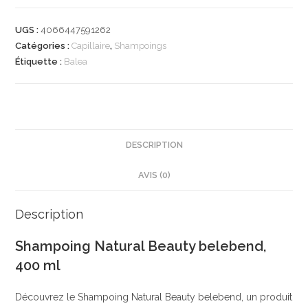
Shampoo
Natural
UGS :
4066447591262
Beauty
Catégories :
Capillaire
,
Shampoings
belebend,
Étiquette :
Balea
400
ml
|
Shampoing
|
DESCRIPTION
Ravive
AVIS (0)
léclat
naturel
des
Description
cheveux
Shampoing Natural Beauty belebend,
|
400 ml
Huiles
essentielles
Découvrez le Shampoing Natural Beauty belebend, un produit
dargan