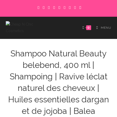
Skip
to
content
0
MENU
Shampoo Natural Beauty
belebend, 400 ml |
Shampoing | Ravive léclat
naturel des cheveux |
Huiles essentielles dargan
et de jojoba | Balea