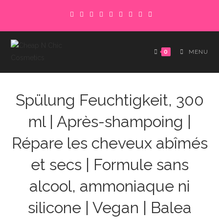
Skip
to
content
0
MENU
Spülung Feuchtigkeit, 300
ml | Après-shampoing |
Répare les cheveux abîmés
et secs | Formule sans
alcool, ammoniaque ni
silicone | Vegan | Balea