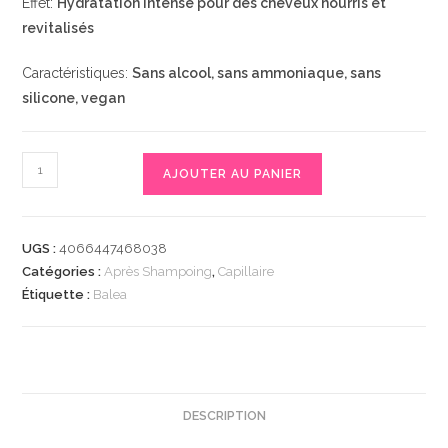
Effet:
Hydratation intense pour des cheveux nourris et
revitalisés
Caractéristiques:
Sans alcool, sans ammoniaque, sans
silicone, vegan
quantité
AJOUTER AU PANIER
de
Spülung
Feuchtigkeit,
UGS :
4066447468038
300
Catégories :
Après Shampoing
,
Capillaire
ml
Étiquette :
Balea
|
Après-
shampoing
|
Répare
DESCRIPTION
les