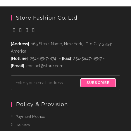
Store Fashion Co. Ltd
[Address]
: 165 Street Name, New York, Old City 33541
America
[Hotline]
: 254-6587-8741 -
[Fax]
: 254-5847-6587 -
[Email]
: contact@store.com
SUBSCRIBE
Policy & Provision
Payment Method
Delivery