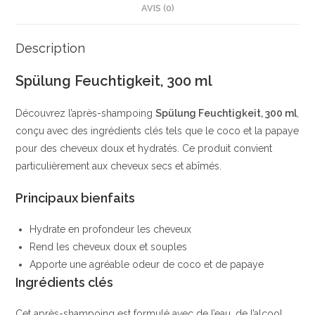
AVIS (0)
cheveux
abîmés
et
Description
secs
Spülung Feuchtigkeit, 300 ml
|
Formule
Découvrez l’après-shampoing
Spülung Feuchtigkeit, 300 ml
,
sans
conçu avec des ingrédients clés tels que le coco et la papaye
alcool,
pour des cheveux doux et hydratés. Ce produit convient
ammoniaque
particulièrement aux cheveux secs et abîmés.
ni
silicone
Principaux bienfaits
|
Vegan
Hydrate en profondeur les cheveux
|
Rend les cheveux doux et souples
Balea
Apporte une agréable odeur de coco et de papaye
Ingrédients clés
Cet après-shampoing est formulé avec de l’eau, de l’alcool