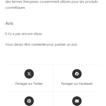
des termes françaises couramment utilisés pour les produits
cosmétiques.
Avis
Il n’y a pas encore d’avis.
Vous devez être
connecté
pour publier un avis.
Opens
Opens
in
in
a
a
Partager sur Twitter
Partager sur Facebook
new
new
window
window
Opens
Opens
in
in