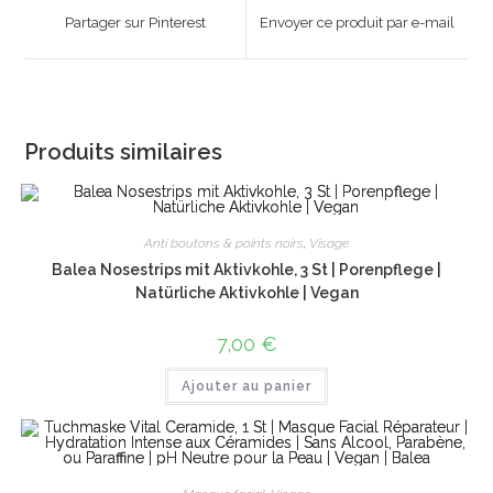
a
a
Partager sur Pinterest
Envoyer ce produit par e-mail
new
new
window
window
Produits similaires
Anti boutons & points noirs
,
Visage
Balea Nosestrips mit Aktivkohle, 3 St | Porenpflege |
Natürliche Aktivkohle | Vegan
7,00
€
Ajouter au panier