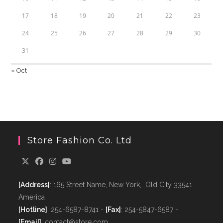
17
18
19
20
21
22
23
24
25
26
27
28
29
30
31
« Oct
Store Fashion Co. Ltd
[Address]
: 165 Street Name, New York, Old City 33541
America
[Hotline]
: 254-6587-8741 -
[Fax]
: 254-5847-6587 -
[Email]
: contact@store.com