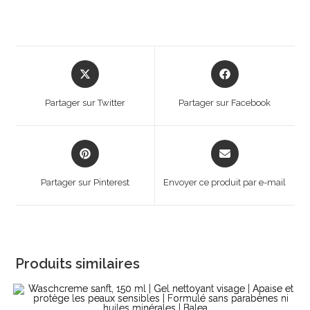
Opens
Opens
in
in
a
a
Partager sur Twitter
Partager sur Facebook
new
new
window
window
Opens
Opens
in
in
a
a
Partager sur Pinterest
Envoyer ce produit par e-mail
new
new
window
window
Produits similaires