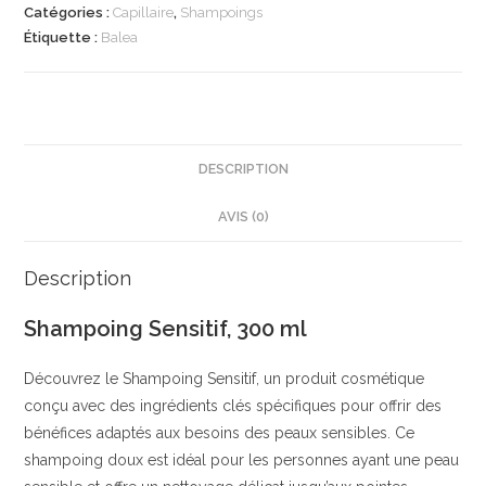
300
Catégories :
Capillaire
,
Shampoings
ml
Étiquette :
Balea
|
Shampoing
|
Apaise
et
DESCRIPTION
Répare
AVIS (0)
les
Cheveux
Abîmés
Description
|
Shampoing Sensitif, 300 ml
Aloe
Vera
Découvrez le Shampoing Sensitif, un produit cosmétique
et
conçu avec des ingrédients clés spécifiques pour offrir des
Huile
bénéfices adaptés aux besoins des peaux sensibles. Ce
dArgan
shampoing doux est idéal pour les personnes ayant une peau
|