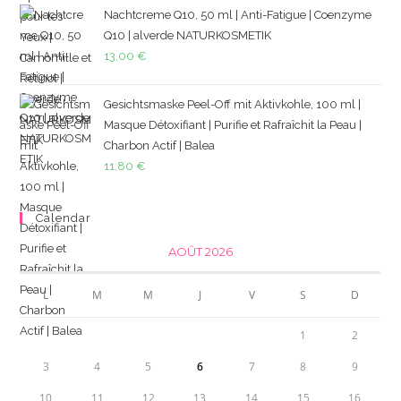
Nachtcreme Q10, 50 ml | Anti-Fatigue | Coenzyme
Q10 | alverde NATURKOSMETIK
13,00
€
Gesichtsmaske Peel-Off mit Aktivkohle, 100 ml |
Masque Détoxifiant | Purifie et Rafraîchit la Peau |
Charbon Actif | Balea
11,80
€
Calendar
AOÛT 2026
L
M
M
J
V
S
D
1
2
3
4
5
6
7
8
9
10
11
12
13
14
15
16