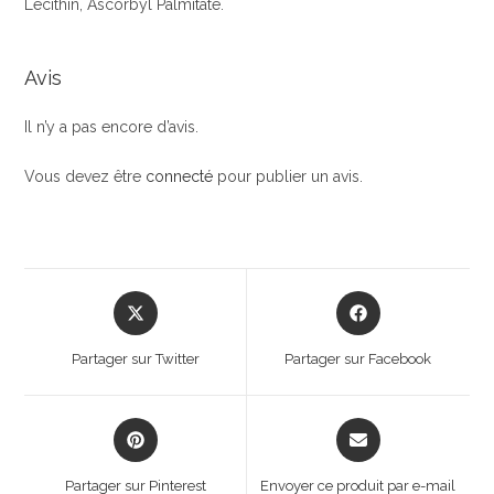
Lecithin, Ascorbyl Palmitate.
Avis
Il n’y a pas encore d’avis.
Vous devez être
connecté
pour publier un avis.
Opens
Opens
in
in
a
a
Partager sur Twitter
Partager sur Facebook
new
new
window
window
Opens
Opens
in
in
a
a
Partager sur Pinterest
Envoyer ce produit par e-mail