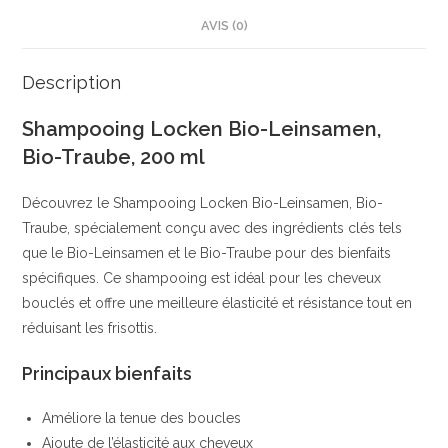
Shampoing
AVIS (0)
pour
des
boucles
Description
définies
Shampooing Locken Bio-Leinsamen,
et
Bio-Traube, 200 ml
nourries
|
Découvrez le Shampooing Locken Bio-Leinsamen, Bio-
Lin
Traube, spécialement conçu avec des ingrédients clés tels
bio
que le Bio-Leinsamen et le Bio-Traube pour des bienfaits
et
spécifiques. Ce shampooing est idéal pour les cheveux
raisin
bouclés et offre une meilleure élasticité et résistance tout en
bio
réduisant les frisottis.
|
alverde
Principaux bienfaits
NATURKOSMETIK
Améliore la tenue des boucles
Ajoute de l’élasticité aux cheveux