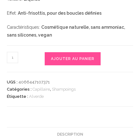
Effet:
Anti-frisottis, pour des boucles définies
Caractéristiques:
Cosmétique naturelle, sans ammoniac,
sans silicones, vegan
quantité
AJOUTER AU PANIER
de
Shampoo
Locken
UGS :
4066447107371
Bio-
Catégories :
Capillaire
,
Shampoings
Leinsamen,
Étiquette :
Alverde
Bio-
Traube,
200
ml
|
DESCRIPTION