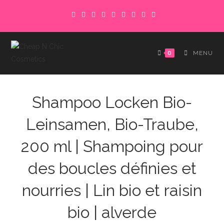
Skip
to
content
0
MENU
Shampoo Locken Bio-
Leinsamen, Bio-Traube,
200 ml | Shampoing pour
des boucles définies et
nourries | Lin bio et raisin
bio | alverde