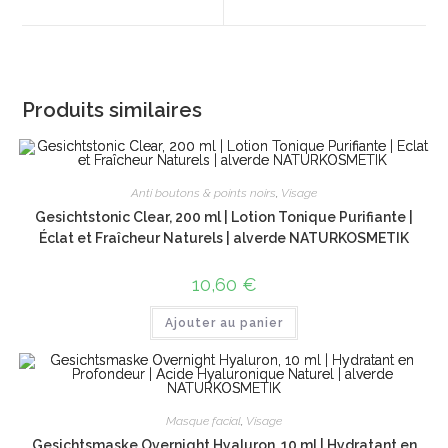
new
new
window
window
Produits similaires
Anti boutons & points noirs
,
Visage
Gesichtstonic Clear, 200 ml | Lotion Tonique Purifiante |
Éclat et Fraîcheur Naturels | alverde NATURKOSMETIK
10,60
€
Ajouter au panier
Masque facial
,
Visage
Gesichtsmaske Overnight Hyaluron, 10 ml | Hydratant en