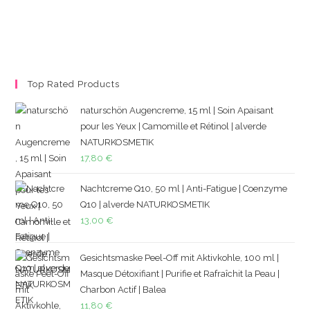
Top Rated Products
naturschön Augencreme, 15 ml | Soin Apaisant
pour les Yeux | Camomille et Rétinol | alverde
NATURKOSMETIK
17,80
€
Nachtcreme Q10, 50 ml | Anti-Fatigue | Coenzyme
Q10 | alverde NATURKOSMETIK
13,00
€
Gesichtsmaske Peel-Off mit Aktivkohle, 100 ml |
Masque Détoxifiant | Purifie et Rafraîchit la Peau |
Charbon Actif | Balea
11,80
€