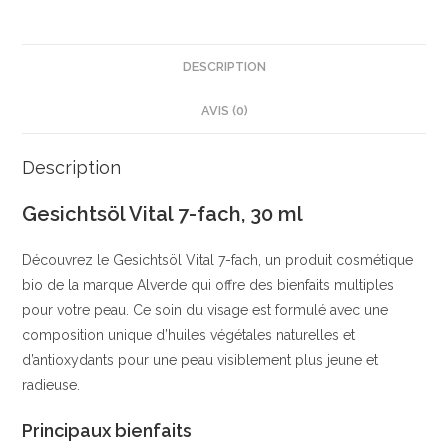
|
Huile
pour
DESCRIPTION
le
AVIS (0)
visage
anti-
âge
Description
|
Gesichtsöl Vital 7-fach, 30 ml
Riche
en
Découvrez le Gesichtsöl Vital 7-fach, un produit cosmétique
ingrédients
bio de la marque Alverde qui offre des bienfaits multiples
naturels
pour votre peau. Ce soin du visage est formulé avec une
|
composition unique d’huiles végétales naturelles et
Balea
d’antioxydants pour une peau visiblement plus jeune et
radieuse.
Principaux bienfaits