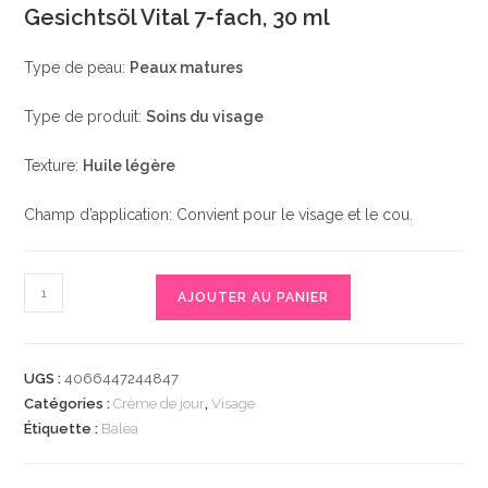
Gesichtsöl Vital 7-fach, 30 ml
Type de peau:
Peaux matures
Type de produit:
Soins du visage
Texture:
Huile légère
Champ d’application: Convient pour le visage et le cou.
quantité
AJOUTER AU PANIER
de
Gesichtsöl
Vital
UGS :
4066447244847
7-
Catégories :
Crème de jour
,
Visage
fach,
Étiquette :
Balea
30
ml