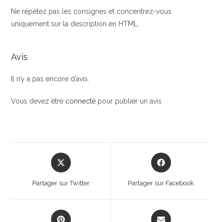
Ne répétez pas les consignes et concentrez-vous
uniquement sur la description en HTML.
Avis
Il n’y a pas encore d’avis.
Vous devez être
connecté
pour publier un avis.
Opens
Opens
in
in
a
a
Partager sur Twitter
Partager sur Facebook
new
new
window
window
Opens
Opens