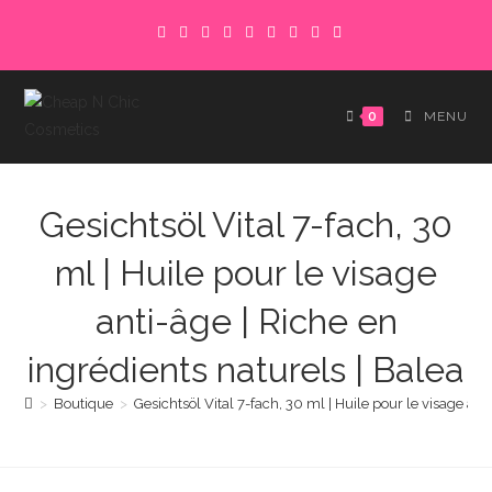
Skip
to
content
0
MENU
Gesichtsöl Vital 7-fach, 30
ml | Huile pour le visage
anti-âge | Riche en
ingrédients naturels | Balea
>
Boutique
>
Gesichtsöl Vital 7-fach, 30 ml | Huile pour le visage ant