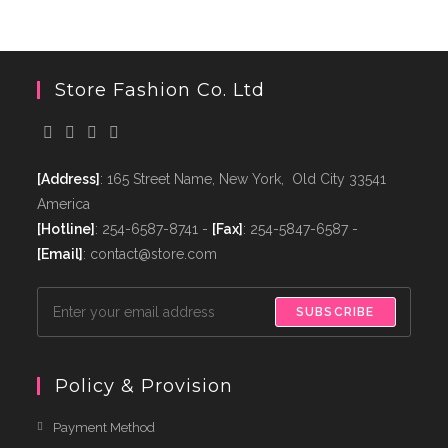
Store Fashion Co. Ltd
[Address]
: 165 Street Name, New York, Old City 33541
America
[Hotline]
: 254-6587-8741 -
[Fax]
: 254-5847-6587 -
[Email]
: contact@store.com
SUBSCRIBE
Policy & Provision
Payment Method