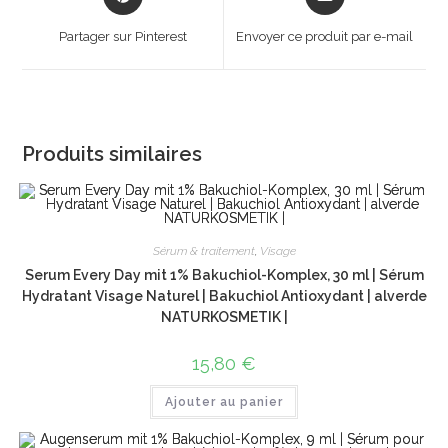
in
in
a
a
Partager sur Pinterest
Envoyer ce produit par e-mail
new
new
window
window
Produits similaires
Sérum & traitement
,
Visage
Serum Every Day mit 1% Bakuchiol-Komplex, 30 ml | Sérum
Hydratant Visage Naturel | Bakuchiol Antioxydant | alverde
NATURKOSMETIK |
15,80
€
Ajouter au panier