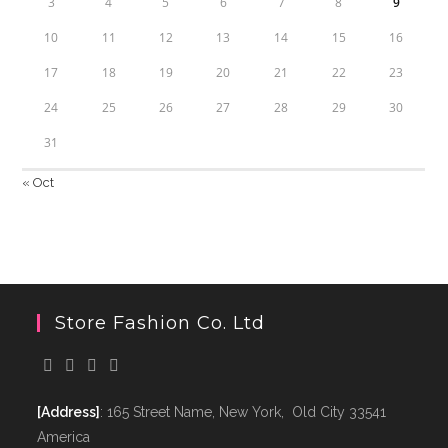
3
4
5
6
7
8
9
10
11
12
13
14
15
16
17
18
19
20
21
22
23
24
25
26
27
28
29
30
31
« Oct
Store Fashion Co. Ltd
[Address]
: 165 Street Name, New York, Old City 33541
America