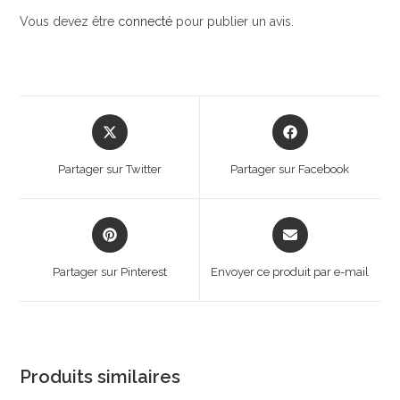
Vous devez être
connecté
pour publier un avis.
Opens
Opens
in
in
a
a
Partager sur Twitter
Partager sur Facebook
new
new
window
window
Opens
Opens
in
in
a
a
Partager sur Pinterest
Envoyer ce produit par e-mail
new
new
window
window
Produits similaires