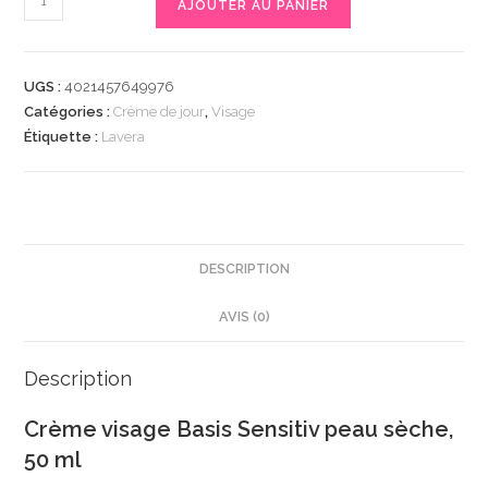
AJOUTER AU PANIER
de
Gesichtscreme
Basis
UGS :
4021457649976
Sensitiv
Catégories :
Crème de jour
,
Visage
trockene
Étiquette :
Lavera
Haut,
50
ml
|
Crème
DESCRIPTION
réparatrice
AVIS (0)
intense
|
Huile
Description
damande
Crème visage Basis Sensitiv peau sèche,
et
50 ml
beurre
de