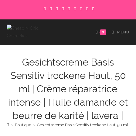
Skip
to
content
0
MENU
Gesichtscreme Basis
Sensitiv trockene Haut, 50
ml | Crème réparatrice
intense | Huile damande et
beurre de karité | lavera |
>
Boutique
>
Gesichtscreme Basis Sensitiv trockene Haut, 50 ml | Crè