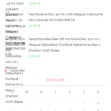
17,80
€
Nachtcreme Q10, 50 ml | Anti-Fatigue | Coenzyme
Q10 | alverde NATURKOSMETIK
13,00
€
Gesichtsmaske Peel-Off mit Aktivkohle, 100 ml |
Masque Détoxifiant | Purifie et Rafraîchit la Peau |
Charbon Actif | Balea
11,80
€
Calendar
AOÛT 2026
L
M
M
J
V
S
D
1
2