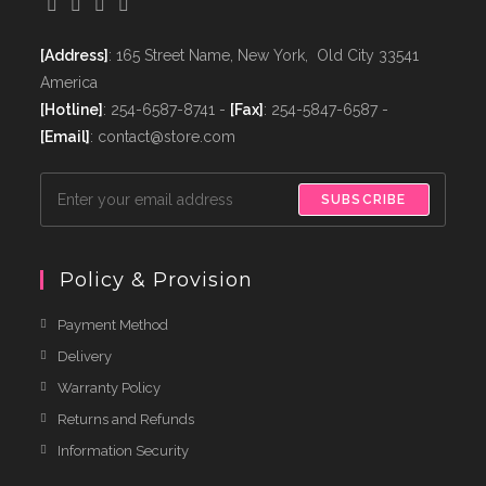
[Address]
: 165 Street Name, New York, Old City 33541
America
[Hotline]
: 254-6587-8741 -
[Fax]
: 254-5847-6587 -
[Email]
: contact@store.com
SUBSCRIBE
Policy & Provision
Payment Method
Delivery
Warranty Policy
Returns and Refunds
Information Security