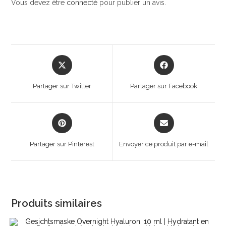
Vous devez être
connecté
pour publier un avis.
Opens
Opens
in
in
a
a
Partager sur Twitter
Partager sur Facebook
new
new
window
window
Opens
Opens
in
in
a
a
Partager sur Pinterest
Envoyer ce produit par e-mail
new
new
window
window
Produits similaires