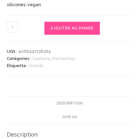
silicones, vegan
quantité
AJOUTER AU PANIER
de
Festes
Shampoo
UGS :
4066447238365
Glanz,
Catégories :
Capillaire
,
Shampoings
60
Étiquette :
Alverde
g
|
Shampoing
Solide
pour
DESCRIPTION
des
AVIS (0)
Cheveux
Normaux
|
Description