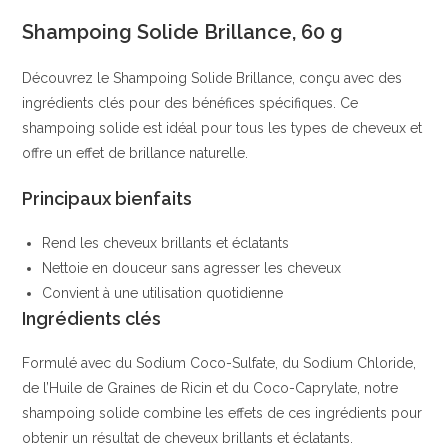
Brillance
Shampoing Solide Brillance, 60 g
Intense
|
Découvrez le Shampoing Solide Brillance, conçu avec des
Aloe
ingrédients clés pour des bénéfices spécifiques. Ce
Vera
shampoing solide est idéal pour tous les types de cheveux et
et
offre un effet de brillance naturelle.
Thé
Vert
Principaux bienfaits
|
alverde
Rend les cheveux brillants et éclatants
NATURKOSMETIK
Nettoie en douceur sans agresser les cheveux
Convient à une utilisation quotidienne
Ingrédients clés
Formulé avec du Sodium Coco-Sulfate, du Sodium Chloride,
de l’Huile de Graines de Ricin et du Coco-Caprylate, notre
shampoing solide combine les effets de ces ingrédients pour
obtenir un résultat de cheveux brillants et éclatants.