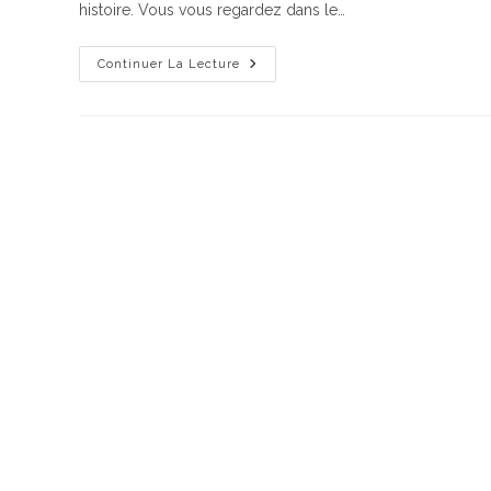
histoire. Vous vous regardez dans le…
Le
Continuer La Lecture
Guide
Ultime
Du
Teint
Parfait
Après
40
Ans