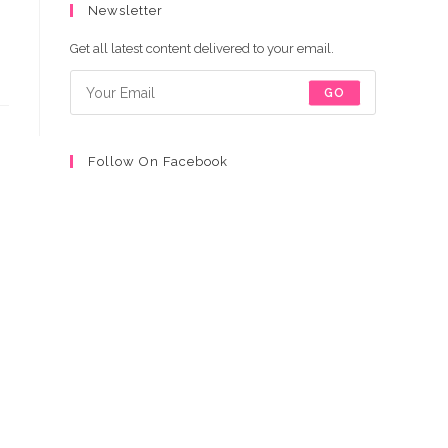
Newsletter
un
un
un
un
nouvel
nouvel
nouvel
nouvel
Get all latest content delivered to your email.
onglet
onglet
onglet
onglet
GO
Follow On Facebook