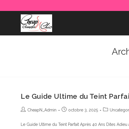
Skip
to
content
Arch
Le Guide Ultime du Teint Parfa
Auteur/autrice
Publication
Post
CheapN_Admin
octobre 3, 2025
Uncategor
de
publiée :
category:
la
Le Guide Ultime du Teint Parfait Après 40 Ans Dites Adieu 
publication :