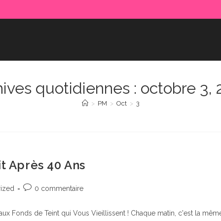
ives quotidiennes : octobre 3,
>
PM
>
Oct
>
3
it Après 40 Ans
Commentaires
ized
0 commentaire
de
la
aux Fonds de Teint qui Vous Vieillissent ! Chaque matin, c'est la mêm
publication :