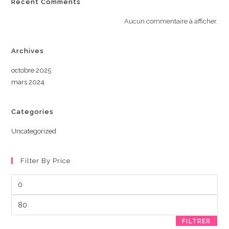
Recent Comments
Aucun commentaire à afficher.
Archives
octobre 2025
mars 2024
Categories
Uncategorized
Filter By Price
Prix
min
Prix
max
FILTRER