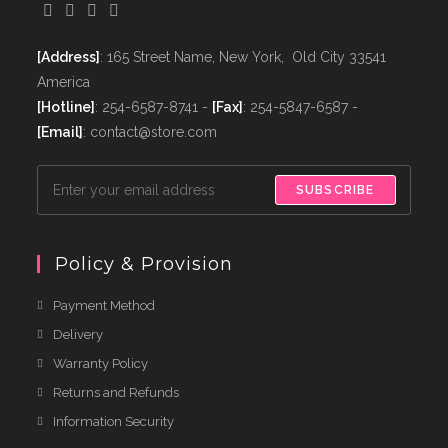
[Address]
: 165 Street Name, New York, Old City 33541
America
[Hotline]
: 254-6587-8741 -
[Fax]
: 254-5847-6587 -
[Email]
: contact@store.com
SUBSCRIBE
Policy & Provision
Payment Method
Delivery
Warranty Policy
Returns and Refunds
Information Security