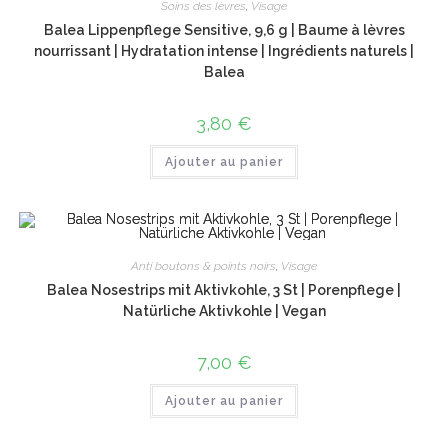
Soins des lèvres
,
Visage
Balea Lippenpflege Sensitive, 9,6 g | Baume à lèvres
nourrissant | Hydratation intense | Ingrédients naturels |
Balea
3,80
€
Ajouter au panier
Anti boutons & points noirs
,
Visage
Balea Nosestrips mit Aktivkohle, 3 St | Porenpflege |
Natürliche Aktivkohle | Vegan
7,00
€
Ajouter au panier