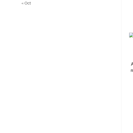
« Oct
A
n