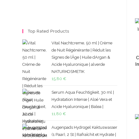
Top Rated Products
Vital Nachtcreme, 50 ml | Crème
de Nuit Régénérante | Réduit les
Signes de lÂge | Huile dArgan &
C
I
Acide Hyaluronique | alverde
NATURKOSMETIK
15,80
€
Serum Aqua Feuchtigkeit, 30 ml |
Hydratation Intense | Aloé Vera et
Acide Hyaluronique | Balea |
11,80
€
Augenpads Hydrogel Kaktuswasser
(1 Paar), 2 St | Rafraîchit et Hydrate |