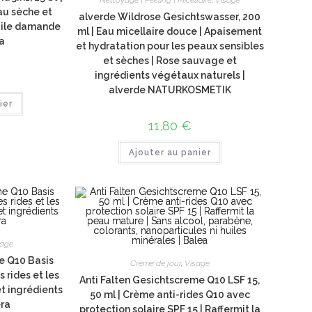
au sèche et
alverde Wildrose Gesichtswasser, 200
huile damande
ml | Eau micellaire douce | Apaisement
a
et hydratation pour les peaux sensibles
et sèches | Rose sauvage et
ingrédients végétaux naturels |
alverde NATURKOSMETIK
ier
11,80
€
Ajouter au panier
sage
e Q10 Basis
Crème de jour
,
Visage
s rides et les
Anti Falten Gesichtscreme Q10 LSF 15,
t ingrédients
50 ml | Crème anti-rides Q10 avec
era
protection solaire SPF 15 | Raffermit la