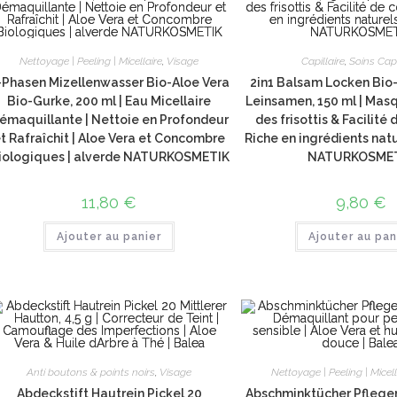
Nettoyage | Peeling | Micellaire
,
Visage
Capillaire
,
Soins Capi
-Phasen Mizellenwasser Bio-Aloe Vera
2in1 Balsam Locken Bio-
Bio-Gurke, 200 ml | Eau Micellaire
Leinsamen, 150 ml | Masq
émaquillante | Nettoie en Profondeur
des frisottis & Facilité 
t Rafraîchit | Aloe Vera et Concombre
Riche en ingrédients natu
iologiques | alverde NATURKOSMETIK
NATURKOSME
11,80
€
9,80
€
Ajouter au panier
Ajouter au pan
Anti boutons & points noirs
,
Visage
Nettoyage | Peeling | Micell
Abdeckstift Hautrein Pickel 20
Abschminktücher Pflegend